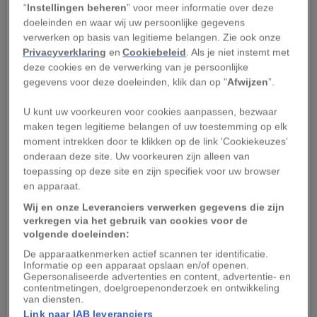
STAATSMUSEUM VAN TSARSKOJE SELO
“
Instellingen beheren
” voor meer informatie over deze
doeleinden en waar wij uw persoonlijke gegevens
De carrousel van Tsarskoje Selo
, van de Parijse kunstschilder Horace
Vernet, 1843.
verwerken op basis van legitieme belangen. Zie ook onze
Privacyverklaring
en
Cookiebeleid
. Als je niet instemt met
Zeven tsaren en tsarina’s later kwam in 1762
deze cookies en de verwerking van je persoonlijke
gegevens voor deze doeleinden, klik dan op "
Afwijzen
”.
Catharina II aan de macht, die op basis van haar
verdiensten ook ‘de Grote’ wordt genoemd. Net
U kunt uw voorkeuren voor cookies aanpassen, bezwaar
als Peter had zij veel belangstelling voor het­
maken tegen legitieme belangen of uw toestemming op elk
moment intrekken door te klikken op de link 'Cookiekeuzes'
Westen en was ze een verwoed verzamelaar.
onderaan deze site. Uw voorkeuren zijn alleen van
toepassing op deze site en zijn specifiek voor uw browser
Maar waar Peter de Grote zich vooral voor
en apparaat.
natuurwetenschappelijke objecten
Wij en onze Leveranciers verwerken gegevens die zijn
interesseerde, liet Catharina haar oog vooral
verkregen via het gebruik van cookies voor de
volgende doeleinden:
vallen op kunstobjecten – in het bijzonder op
De apparaatkenmerken actief scannen ter identificatie.
porselein en­ schilderijen, waarvan ze er
Informatie op een apparaat opslaan en/of openen.
duizenden bezat. Soms waren dat partij­
Gepersonaliseerde advertenties en content, advertentie- en
contentmetingen, doelgroepenonderzoek en ontwikkeling
aankopen.
van diensten.
Link naar IAB leveranciers