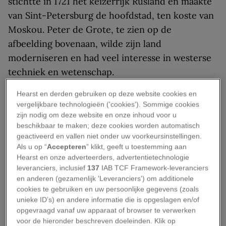
stichtte in 1721 het keizerrijk Rusland en maakte
van Sint-Petersburg de hoofdstad, ten koste van
Moskou. Peter de Grote, te zien op de
afbeelding bovenaan, wilde zijn land
moderniseren en had veel interesse in westerse
techniek en wetenschap.
Daarom bouwde hij in Sint-Petersburg zijn
Hearst en derden gebruiken op deze website cookies en
vergelijkbare technologieën ('cookies'). Sommige cookies
Kunstkamera. Dit werd het eerste museum van
zijn nodig om deze website en onze inhoud voor u
Rusland, en was in 1728 ook het eerste gebouw
beschikbaar te maken; deze cookies worden automatisch
ter wereld dat speciaal als museum was
geactiveerd en vallen niet onder uw voorkeursinstellingen.
Als u op “
Accepteren
” klikt, geeft u toestemming aan
opgericht. In dit ‘Peter de Grote-museum voor
Hearst en onze adverteerders, advertentietechnologie
antropologie en etnografie’ was de anatomische
leveranciers, inclusief
137
IAB TCF Framework-leveranciers
verzameling van de Amsterdamse hoogleraar
en anderen (gezamenlijk 'Leveranciers') om additionele
cookies te gebruiken en uw persoonlijke gegevens (zoals
Frederik Ruysch een van de hoogtepunten.
unieke ID’s) en andere informatie die is opgeslagen en/of
opgevraagd vanaf uw apparaat of browser te verwerken
voor de hieronder beschreven doeleinden. Klik op