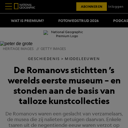
ABONNEREN
Inloggen
WAT IS PREMIUM?
FOTOWEDSTRIJD 2026
PODCAS
HERITAGE IMAGES
//
GETTY IMAGES
GESCHIEDENIS
MIDDELEEUWEN
De Romanovs stichtten ’s
werelds eerste museum – en
stonden aan de basis van
talloze kunstcollecties
De Romanovs waren een geslacht van verzamelaars,
de musea die zij nalieten getuigen daarvan. Enkele
tsaren uit de negentiende eeuw waren verzot op