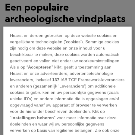
Een populaire
archeologische vindplaats
De overblijfselen van Lakam Ha, zoals Palenque
Hearst en derden gebruiken op deze website cookies en
door de Maya’s werd genoemd, zijn te vinden in
vergelijkbare technologieën ('cookies'). Sommige cookies
zijn nodig om deze website en onze inhoud voor u
het noorden van de Mexicaanse deelstaat
beschikbaar te maken; deze cookies worden automatisch
Chiapas, tien kilometer ten westen van de stad
geactiveerd en vallen niet onder uw voorkeursinstellingen.
Santo Domingo de Palenque en aan de rand van
Als u op “
Accepteren
” klikt, geeft u toestemming aan
Hearst en onze adverteerders, advertentietechnologie
het Hoogland van Chiapas. De monumentale
leveranciers, inclusief
137
IAB TCF Framework-leveranciers
archeologische vindplaats had aan het einde van
en anderen (gezamenlijk 'Leveranciers') om additionele
de achttiende eeuw een enorme
cookies te gebruiken en uw persoonlijke gegevens (zoals
unieke ID’s) en andere informatie die is opgeslagen en/of
aantrekkingskracht op ontdekkingsreizigers.
opgevraagd vanaf uw apparaat of browser te verwerken
voor de hieronder beschreven doeleinden. Klik op
“
Instellingen beheren
” voor meer informatie over deze
Chronologie van de ontdekking van Palenque
doeleinden en waar wij uw persoonlijke gegevens
verwerken op basis van legitieme belangen. Zie ook onze