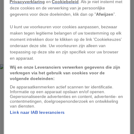
Privacyverklaring
en
Cookiebeleid
. Als je niet instemt met
De fijne stenen reliëfs, de veelheid aan
deze cookies en de verwerking van je persoonlijke
hiëroglyfische inscripties, en de prachtige
gegevens voor deze doeleinden, klik dan op "
Afwijzen
”.
bosrijke omgeving waarin de tempels en pleinen
U kunt uw voorkeuren voor cookies aanpassen, bezwaar
werden gevonden, zijn slechts een aantal van de
maken tegen legitieme belangen of uw toestemming op elk
redenen waarom deze plek uitgroeide tot een
moment intrekken door te klikken op de link 'Cookiekeuzes'
van de populairste sites van de Mexicaanse
onderaan deze site. Uw voorkeuren zijn alleen van
toepassing op deze site en zijn specifiek voor uw browser
archeologie.
en apparaat.
Wij en onze Leveranciers verwerken gegevens die zijn
verkregen via het gebruik van cookies voor de
FERRANTRAITE/GETTY IMAGES
volgende doeleinden:
Een luchtfoto van de archeologische vindplaats Palenque, met op de
De apparaatkenmerken actief scannen ter identificatie.
voorgrond het paleis, en daarachter de tempel van de inscripties.
Informatie op een apparaat opslaan en/of openen.
Gepersonaliseerde advertenties en content, advertentie- en
Eerder al, in de zestiende en zeventiende eeuw,
contentmetingen, doelgroepenonderzoek en ontwikkeling
van diensten.
kregen Spaanse wetenschappers en
Link naar IAB leveranciers
kloosterlingen de Mayaruïnes in het vizier, maar
na verloop van tijd nam hun interesse weer af.