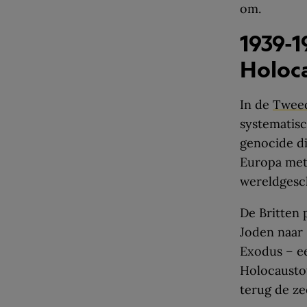
om.
1939-1
Holoc
In de
Tweed
systematisc
genocide di
Europa met 
wereldgesc
De Britten 
Joden naar 
Exodus – e
Holocausto
terug de ze