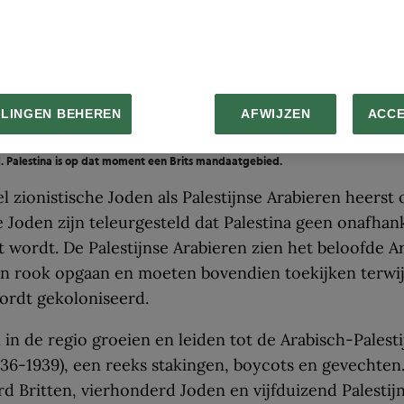
ed aan de Britten. De regio wordt gerund als een soo
se machthebbers ondersteunen de migratie van tiend
e Joden naar het gebied.
LLINGEN BEHEREN
AFWIJZEN
ACC
d. Palestina is op dat moment een Brits mandaatgebied.
 zionistische Joden als Palestijnse Arabieren heerst 
e Joden zijn teleurgesteld dat Palestina geen onafhank
t wordt. De Palestijnse Arabieren zien het beloofde A
in rook opgaan en moeten bovendien toekijken terwij
ordt gekoloniseerd.
in de regio groeien en leiden tot de Arabisch-Palesti
36-1939), een reeks stakingen, boycots en gevechten.
 Britten, vierhonderd Joden en vijfduizend Palesti