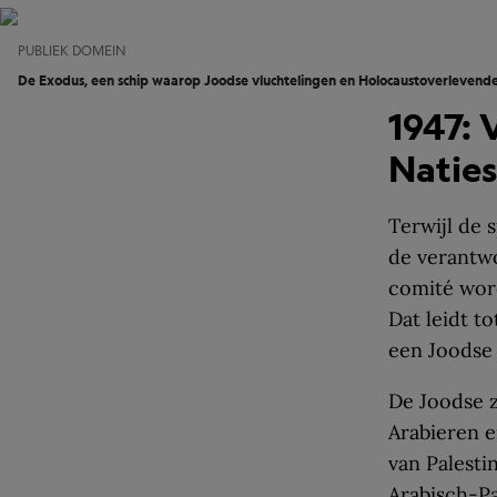
PUBLIEK DOMEIN
De Exodus, een schip waarop Joodse vluchtelingen en Holocaustoverlevende
1947: 
Naties
Terwijl de 
de verantwo
comité word
Dat leidt t
een Joodse 
De Joodse z
Arabieren e
van Palesti
Arabisch-Pa