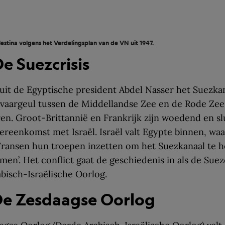
lestina volgens het Verdelingsplan van de VN uit 1947.
De Suezcrisis
luit de Egyptische president Abdel Nasser het Suezka
 vaargeul tussen de Middellandse Zee en de Rode Zee,
ren. Groot-Brittannië en Frankrijk zijn woedend en sl
reenkomst met Israël. Israël valt Egypte binnen, wa
Fransen hun troepen inzetten om het Suezkanaal te 
men’. Het conflict gaat de geschiedenis in als de Suezc
isch-Israëlische Oorlog.
De Zesdaagse Oorlog