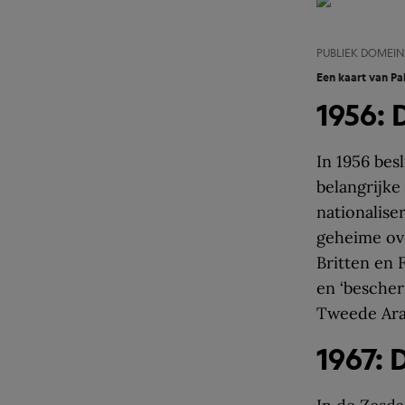
PUBLIEK DOMEIN
Een kaart van Pa
1956: 
In 1956 bes
belangrijke
nationalise
geheime ove
Britten en 
en ‘bescher
Tweede Arab
1967: 