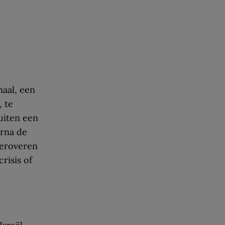
naal, een
 te
uiten een
arna de
heroveren
risis of