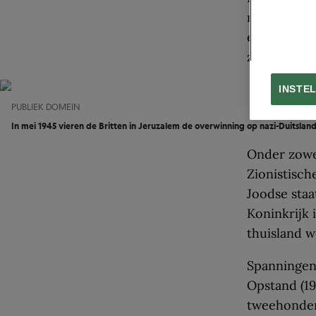
mandaatgebi
en de Brit
zionistisch
INSTE
PUBLIEK DOMEIN
In mei 1945 vieren de Britten in Jeruzalem de overwinning op nazi-Duitslan
Onder zowel
Zionistisch
Joodse staa
Koninkrijk 
thuisland w
Spanningen 
Opstand (19
tweehonderd