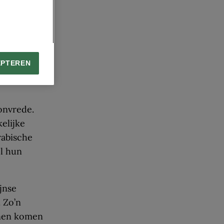
rt kolonie,
uizenden
EPTEREN
onvrede.
elijke
rabische
l hun
jnse
 Zo’n
jnen komen