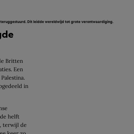
teruggestuurd. Dit leidde wereldwijd tot grote verontwaardiging.
gde
e Britten
ties. Een
Palestina.
opgedeeld in
nse
de helft
 terwijl de
ee keer zo