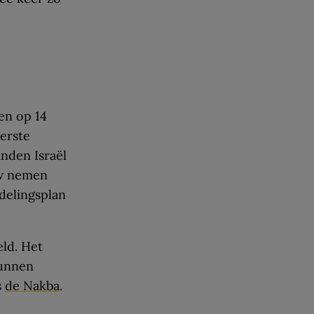
en op 14
Eerste
anden Israël
ouw nemen
rdelingsplan
ld. Het
kunnen
s
de Nakba
.