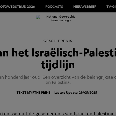
FOTOWEDSTRIJD 2026
PODCASTS
NIEUWSBRIEF
TV-G
GESCHIEDENIS
 het Israëlisch-Palesti
tijdlijn
r dan honderd jaar oud. Een overzicht van de belangrijkste
en Palestina.
TEKST
MYRTHE PRINS
Laatste Update: 29/05/2025
tenissen uit de geschiedenis van Israël en Palestina