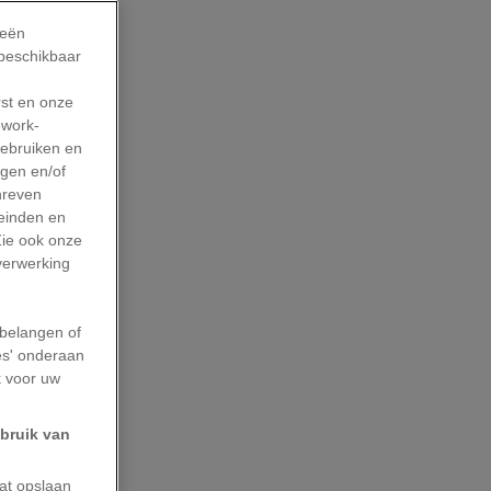
ijdlijn van
ieën
 beschikbaar
es
rst en onze
work-
gebruiken en
sche
agen en/of
pulariteit
hreven
leinden en
rzl (1860-
Zie ook onze
 eerste
 verwerking
an de
belangen of
es' onderaan
k voor uw
de kant van
ebruik van
-Brittannië
Midden-
aat opslaan