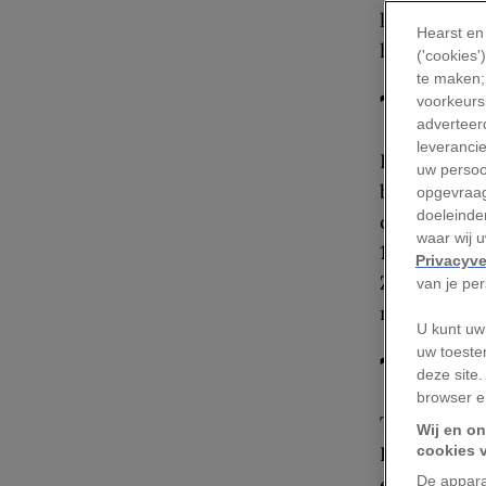
kiem voor d
Hearst en
het Israëlis
('cookies
te maken;
1897: 
voorkeursi
adverteerd
leveranci
In de late 
uw persoo
beweging en
opgevraag
doeleinden
onder Europ
waar wij 
1904), de g
Privacyve
Zionistisch
van je pe
mogelijke l
U kunt uw
uw toeste
1914-1
deze site.
browser e
Tijdens de 
Wij en on
Duitsland 
cookies 
en Frankri
De appara