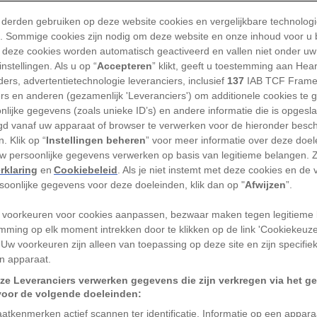
e oorlog en genocide die nu in Gaza plaatsvindt. Een t
 derden gebruiken op deze website cookies en vergelijkbare technolog
ch-Palestijnse conflict.
'). Sommige cookies zijn nodig om deze website en onze inhoud voor u
 deze cookies worden automatisch geactiveerd en vallen niet onder uw
Het eerste Zionistische Congr
nstellingen. Als u op “
Accepteren
” klikt, geeft u toestemming aan Hea
ers, advertentietechnologie leveranciers, inclusief
137
IAB TCF Frame
ers en anderen (gezamenlijk 'Leveranciers') om additionele cookies te 
negentiende eeuw wint het zionisme, een nationalisti
nlijke gegevens (zoals unieke ID’s) en andere informatie die is opgesl
 ideologie die pleit voor een Joods thuisland, aan po
d vanaf uw apparaat of browser te verwerken voor de hieronder besc
. Klik op “
Instellingen beheren
” voor meer informatie over deze doe
ese Joden. In augustus 1897 organiseert Theodor He
uw persoonlijke gegevens verwerken op basis van legitieme belangen. 
rondlegger van de zionistische beweging, in Basel het
rklaring
en
Cookiebeleid
. Als je niet instemt met deze cookies en de
e Congres. Hier al wordt Palestina genoemd als een v
rsoonlijke gegevens voor deze doeleinden, klik dan op "
Afwijzen
”.
ocaties voor de gedroomde Joodse staat.
 voorkeuren voor cookies aanpassen, bezwaar maken tegen legitieme 
mming op elk moment intrekken door te klikken op de link 'Cookiekeuz
918: Eerste Wereldoorlog
 Uw voorkeuren zijn alleen van toepassing op deze site en zijn specifie
n apparaat.
Eerste Wereldoorlog staat het
Ottomaanse Rijk
, aan 
ze Leveranciers verwerken gegevens die zijn verkregen via het g
en Oostenrijk-Hongarije, tegenover onder meer Groot
voor de volgende doeleinden:
jk. Om de Ottomanen te verslaan en hun grip op het 
atkenmerken actief scannen ter identificatie. Informatie op een appar