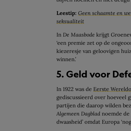
Leestip:
Geen schaamte en wei
seksualiteit
In
De Maasbode
krijgt Groene
‘een premie zet op de ongeoor
kiezeresje van geloovigen huiz
winnen.’
5. Geld voor Def
In 1922 was de
Eerste Wereld
gediscussieerd over hoeveel g
partijen die daarop wilden bez
Algemeen Dagblad
noemde de s
dwaasheid’ omdat Europa ‘nog 