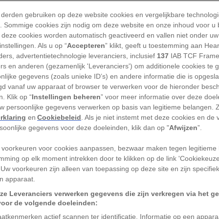
bezuinigingsposten. Maa
 derden gebruiken op deze website cookies en vergelijkbare technolog
TEKST
ROELIENE BOS
Laatste 
'). Sommige cookies zijn nodig om deze website en onze inhoud voor u
 deze cookies worden automatisch geactiveerd en vallen niet onder uw
nstellingen. Als u op “
Accepteren
” klikt, geeft u toestemming aan Hea
ers, advertentietechnologie leveranciers, inclusief
137
IAB TCF Frame
ers en anderen (gezamenlijk 'Leveranciers') om additionele cookies te 
nlijke gegevens (zoals unieke ID’s) en andere informatie die is opgesl
 in aanloop naar de verkiezingen zo veel
d vanaf uw apparaat of browser te verwerken voor de hieronder besc
. Klik op “
Instellingen beheren
” voor meer informatie over deze doe
r zich te krijgen. Ze profileren zich op
uw persoonlijke gegevens verwerken op basis van legitieme belangen. 
migratie en woonbeleid. Maar welke
rklaring
en
Cookiebeleid
. Als je niet instemt met deze cookies en de
n de verkiezingen van honderd jaar
rsoonlijke gegevens voor deze doeleinden, klik dan op "
Afwijzen
”.
e op de kwesties van nu?
 voorkeuren voor cookies aanpassen, bezwaar maken tegen legitieme 
mming op elk moment intrekken door te klikken op de link 'Cookiekeuz
erwijs en algemeen
 Uw voorkeuren zijn alleen van toepassing op deze site en zijn specifie
n apparaat.
ze Leveranciers verwerken gegevens die zijn verkregen via het g
voor de volgende doeleinden:
 verkiezingen gehouden waarbij alle
atkenmerken actief scannen ter identificatie. Informatie op een appar