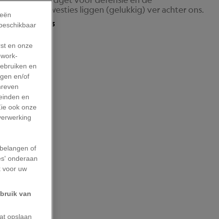
r sommige kwesties liggen (gelukkig) ver achter ons.
ieën
Update: 28/10/2025
 beschikbaar
rst en onze
work-
gebruiken en
agen en/of
hreven
leinden en
Zie ook onze
 verwerking
belangen of
es' onderaan
k voor uw
ebruik van
aat opslaan