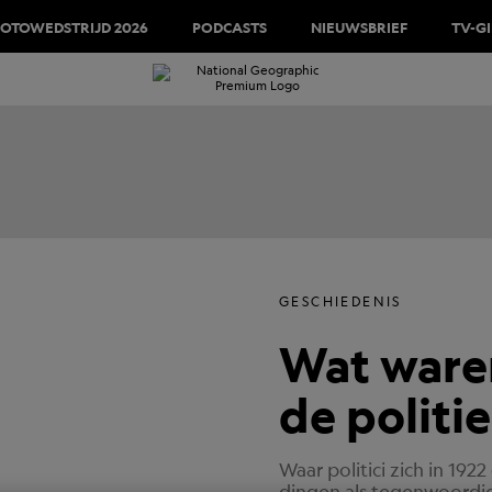
FOTOWEDSTRIJD 2026
PODCASTS
NIEUWSBRIEF
TV-G
GESCHIEDENIS
Wat waren
de politi
Waar politici zich in 1
dingen als tegenwoordig