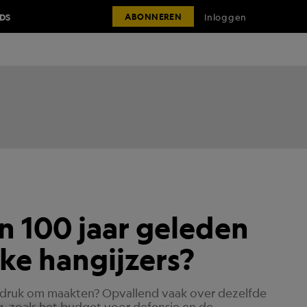
IDS
Inloggen
ABONNEREN
 100 jaar geleden
eke hangijzers?
922 druk om maakten? Opvallend vaak over dezelfde
, zoals het budget voor defensie en de