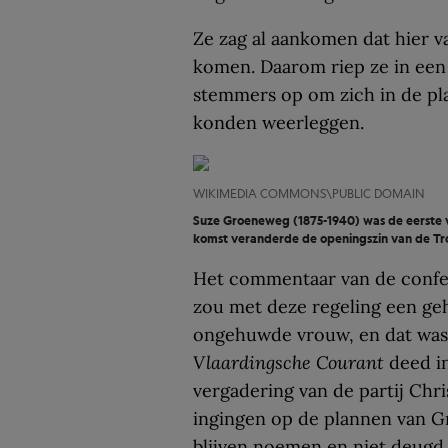
Ze zag al aankomen dat hier v
komen. Daarom riep ze in een
stemmers op om zich in de pla
konden weerleggen.
WIKIMEDIA COMMONS\PUBLIC DOMAIN
Suze Groeneweg (1875-1940) was de eerste v
komst veranderde de openingszin van de Tro
Het commentaar van de confe
zou met deze regeling een ge
ongehuwde vrouw, en dat was 
Vlaardingsche Courant
deed i
vergadering van de partij Chri
ingingen op de plannen van G
blijven noemen en niet deugd e