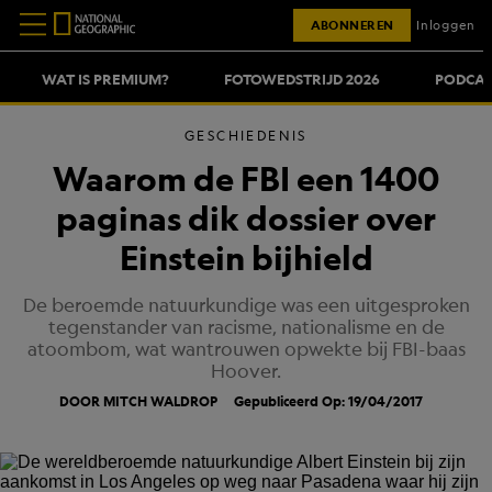
ABONNEREN
Inloggen
WAT IS PREMIUM?
FOTOWEDSTRIJD 2026
PODCAS
GESCHIEDENIS
Waarom de FBI een 1400
paginas dik dossier over
Einstein bijhield
De beroemde natuurkundige was een uitgesproken
tegenstander van racisme, nationalisme en de
atoombom, wat wantrouwen opwekte bij FBI-baas
Hoover.
DOOR MITCH WALDROP
Gepubliceerd Op: 19/04/2017