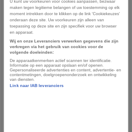
Verontwaardigd over bezuinigingen op nationale
U kunt uw voorkeuren voor cookies aanpassen, bezwaar
maken tegen legitieme belangen of uw toestemming op elk
budgetten voor de wetenschap en over de anti-
moment intrekken door te klikken op de link 'Cookiekeuzes'
wetenschappelijke retoriek van de regering-
onderaan deze site. Uw voorkeuren zijn alleen van
Trump, heeft een actiegroep van
toepassing op deze site en zijn specifiek voor uw browser
en apparaat.
wetenschappers, leraren en andere
Wij en onze Leveranciers verwerken gegevens die zijn
pleitbezorgers van de wetenschap een mars
verkregen via het gebruik van cookies voor de
tegen Washington georganiseerd, naar het
volgende doeleinden:
voorbeeld van de Vrouwenmars die in januari
De apparaatkenmerken actief scannen ter identificatie.
Informatie op een apparaat opslaan en/of openen.
plaatsvond. De beweging is sindsdien
Gepersonaliseerde advertenties en content, advertentie- en
aangezweld, met honderden soortgelijke marsen
contentmetingen, doelgroepenonderzoek en ontwikkeling
van diensten.
in steden over de hele wereld.
Link naar IAB leveranciers
De demonstranten willen aandacht vragen voor
alles waarvoor de wetenschap staat, waaronder
redelijkheid, openheid en besluitvorming op
basis van bewijzen op alle niveaus van de
samenleving.