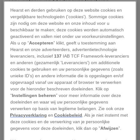
zeer wantrouwend tegenover Einsteins
activisme; de geleerde zou weleens een
Hearst en derden gebruiken op deze website cookies en
vergelijkbare technologieën ('cookies'). Sommige cookies
communist kunnen zijn, meende Hoover, en was
zijn nodig om deze website en onze inhoud voor u
zeker ‘een extreme radicaal’.
beschikbaar te maken; deze cookies worden automatisch
geactiveerd en vallen niet onder uw voorkeursinstellingen.
Einstein zelf zou waarschijnlijk hartelijk om die
Als u op “
Accepteren
” klikt, geeft u toestemming aan
Hearst en onze adverteerders, advertentietechnologie
kwalificaties hebben gelachen – als hij ervan had
leveranciers, inclusief
137
IAB TCF Framework-leveranciers
geweten; in Duitsland hadden de nazi’s veel
en anderen (gezamenlijk 'Leveranciers') om additionele
ergere dingen over hem gezegd en hij was in het
cookies te gebruiken en uw persoonlijke gegevens (zoals
unieke ID’s) en andere informatie die is opgeslagen en/of
geheel niet onder de indruk van gezagsdragers.
opgevraagd vanaf uw apparaat of browser te verwerken
“Onnadenkend respect voor autoriteit is de
voor de hieronder beschreven doeleinden. Klik op
grootste vijand van de waarheid,” zei hij in 1901.
“
Instellingen beheren
” voor meer informatie over deze
doeleinden en waar wij uw persoonlijke gegevens
De duizenden mensen die dit weekend worden
verwerken op basis van legitieme belangen. Zie ook onze
Privacyverklaring
en
Cookiebeleid
. Als je niet instemt met
verwacht voor de
Mars voor de wetenschap
deze cookies en de verwerking van je persoonlijke
zouden het daar waarschijnlijk mee eens zijn.
gegevens voor deze doeleinden, klik dan op "
Afwijzen
”.