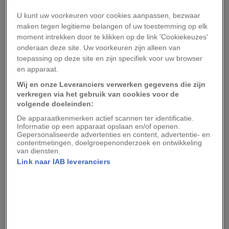
te maken krijgen met een achteruitgang van de
U kunt uw voorkeuren voor cookies aanpassen, bezwaar
groeiomstandigheden voor deze en andere
maken tegen legitieme belangen of uw toestemming op elk
moment intrekken door te klikken op de link 'Cookiekeuzes'
tropische gewassen, terwijl andere regio’s –
onderaan deze site. Uw voorkeuren zijn alleen van
zoals het zuiden van de VS – juist beter geschikt
toepassing op deze site en zijn specifiek voor uw browser
voor de verbouw ervan zouden worden.
en apparaat.
Wij en onze Leveranciers verwerken gegevens die zijn
Het nieuwe onderzoek bouwt voort op eerdere
verkregen via het gebruik van cookies voor de
volgende doeleinden:
studies waarin de negatieve uitwerking van de
De apparaatkenmerken actief scannen ter identificatie.
klimaatverandering op de teelt van koffiebonen
Informatie op een apparaat opslaan en/of openen.
Gepersonaliseerde advertenties en content, advertentie- en
is onderzocht. De auteurs van het nieuwe
contentmetingen, doelgroepenonderzoek en ontwikkeling
onderzoek komen met meer bewijzen voor de te
van diensten.
Link naar IAB leveranciers
verwachten achteruitgang in de koffieteelt,
omdat ze naar een breder scala van factoren
hebben gekeken, waaronder de wijze waarop de
zuurgraad en textuur van de bodem wordt
beïnvloed door zwaardere neerslag. De nieuwe