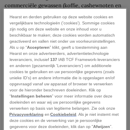
commerciële gewassen (koffie, cashewnoten en
avocado’s) normaliter gedijen, in de komende
Hearst en derden gebruiken op deze website cookies en
dertig jaar zullen veranderen en hoe deze
vergelijkbare technologieën ('cookies'). Sommige cookies
veranderingen een complex landschap van
zijn nodig om deze website en onze inhoud voor u
beschikbaar te maken; deze cookies worden automatisch
winnaars en verliezers zullen opleveren.
geactiveerd en vallen niet onder uw voorkeursinstellingen.
Als u op “
Accepteren
” klikt, geeft u toestemming aan
Lees ook:
Hou je van koffie of vind je het
Hearst en onze adverteerders, advertentietechnologie
verschrikkelijk? Dat zit in je genen!
leveranciers, inclusief
137
IAB TCF Framework-leveranciers
en anderen (gezamenlijk 'Leveranciers') om additionele
Van de drie onderzochte landbouwsectoren zal
cookies te gebruiken en uw persoonlijke gegevens (zoals
unieke ID’s) en andere informatie die is opgeslagen en/of
de koffieteelt het zwaarst door de opwarming
opgevraagd vanaf uw apparaat of browser te verwerken
van de aarde worden getroffen: het
voor de hieronder beschreven doeleinden. Klik op
onderzoeksmodel geeft aan dat het aantal regio’s
“
Instellingen beheren
” voor meer informatie over deze
doeleinden en waar wij uw persoonlijke gegevens
waar dit gewas kan worden verbouwd tegen het
verwerken op basis van legitieme belangen. Zie ook onze
jaar 2050 duidelijk zal zijn afgenomen. Maar in
Privacyverklaring
en
Cookiebeleid
. Als je niet instemt met
het geval van cashewnoten en avocado’s is het
deze cookies en de verwerking van je persoonlijke
gegevens voor deze doeleinden, klik dan op "
Afwijzen
”.
beeld gecompliceerder. Bepaalde regio’s zouden