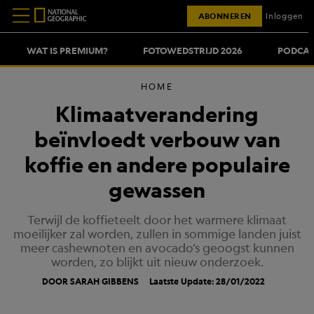
ABONNEREN
Inloggen
WAT IS PREMIUM?
FOTOWEDSTRIJD 2026
PODCAS
HOME
Klimaatverandering
beïnvloedt verbouw van
koffie en andere populaire
gewassen
Terwijl de koffieteelt door het warmere klimaat
moeilijker zal worden, zullen in sommige landen juist
meer cashewnoten en avocado’s geoogst kunnen
worden, zo blijkt uit nieuw onderzoek.
DOOR SARAH GIBBENS
Laatste Update: 28/01/2022