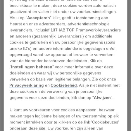
beschikbaar te maken; deze cookies worden automatisch
van een stabiel klimaat.
geactiveerd en vallen niet onder uw voorkeursinstellingen.
Als u op “
Accepteren
” klikt, geeft u toestemming aan
Nu brengen we daar verandering in. We zijn niet
Hearst en onze adverteerders, advertentietechnologie
langer stabiel. We brengen de planeet in een
leveranciers, inclusief
137
IAB TCF Framework-leveranciers
andere toestand en we doen dat met ruim zeven
en anderen (gezamenlijk 'Leveranciers') om additionele
cookies te gebruiken en uw persoonlijke gegevens (zoals
miljard mensen. We kunnen onszelf niet zo snel
unieke ID’s) en andere informatie die is opgeslagen en/of
veranderen als het klimaat dat doet.
opgevraagd vanaf uw apparaat of browser te verwerken
voor de hieronder beschreven doeleinden. Klik op
President Trumps voorstel om het defensiebudget
“
Instellingen beheren
” voor meer informatie over deze
doeleinden en waar wij uw persoonlijke gegevens
met 54 miljard dollar te verhogen wordt bekostigd
verwerken op basis van legitieme belangen. Zie ook onze
door bezuinigingen op andere overheidsuitgaven,
Privacyverklaring
en
Cookiebeleid
. Als je niet instemt met
waaronder aanzienlijke bezuinigingen op
deze cookies en de verwerking van je persoonlijke
gegevens voor deze doeleinden, klik dan op "
Afwijzen
”.
wetenschappelijk onderzoek en
klimaatprogramma’s. Wat betekent deze
U kunt uw voorkeuren voor cookies aanpassen, bezwaar
benadering voor iemand die 32 jaar bij de marine
maken tegen legitieme belangen of uw toestemming op elk
moment intrekken door te klikken op de link 'Cookiekeuzes'
heeft gezeten?
onderaan deze site. Uw voorkeuren zijn alleen van