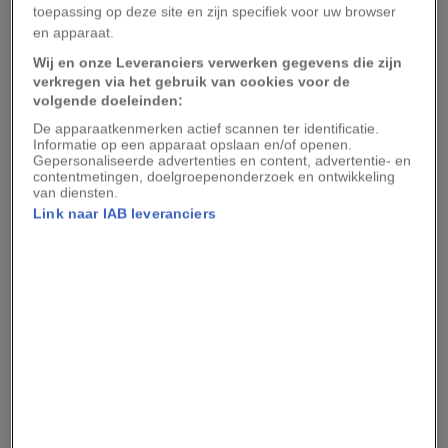
toepassing op deze site en zijn specifiek voor uw browser
Tot nu toe bekostigden presidenten een hoger
en apparaat.
defensiebudget met hogere belastingen en een
Wij en onze Leveranciers verwerken gegevens die zijn
hogere schuldenlast. Je haalt het geld niet weg
verkregen via het gebruik van cookies voor de
volgende doeleinden:
bij piepkleine programma’s om het
De apparaatkenmerken actief scannen ter identificatie.
defensiebudget aan te vullen. Defensie in de VS,
Informatie op een apparaat opslaan en/of openen.
dat is zeshonderd miljard dollar. Het doet
Gepersonaliseerde advertenties en content, advertentie- en
contentmetingen, doelgroepenonderzoek en ontwikkeling
denken aan de cartoon van die enorm dikke man
van diensten.
op het ene uiteinde van een wip, en allemaal
Link naar IAB leveranciers
schooljongetjes op het andere uiteinde. Je
plundert en verwoest andere budgetten om een
klein beetje aan het defensiebudget toe te
voegen. Dat was voor mij een verrassing.
Het budget zoals dat door de president is
voorgesteld, kijkt helemaal niet naar de
toekomst. Het gaat om het schrappen van