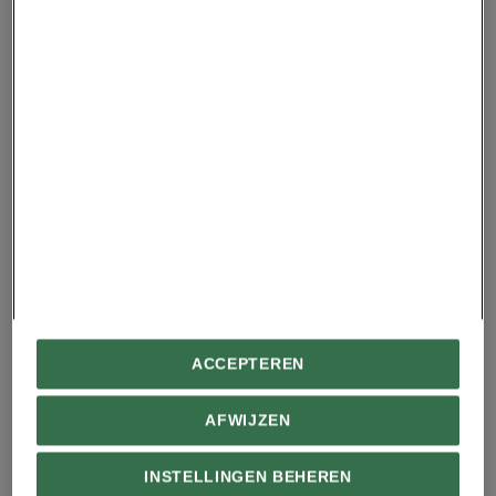
tussen de ijskappen en het veranderende
klimaat? Dat is hoogwaardig onderzoek en er zijn
veel mensen op universiteiten mee bezig. Zullen
dat soort fondsen droogvallen? En wat doen we
dan?
Gaan we dan een beetje raden en met een
getijdemeter aan de slag om te kijken wat er aan
de hand is? Vliegen we af en toe over de
ijskappen om te zien wat er is afgebrokkeld? Dat
soort extreme gebeurtenissen moeten we in de
gaten houden, want die zijn niet in de
ACCEPTEREN
klimaatmodellen opgenomen. Zijn er nog meer
buitensporige natuurlijke fenomenen? Komen ze
AFWIJZEN
vaker voor?
INSTELLINGEN BEHEREN
Hoe zal het weer er in een veranderend klimaat