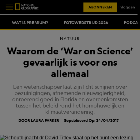
ABONNEREN
Inloggen
WAT IS PREMIUM?
FOTOWEDSTRIJD 2026
PODCAS
NATUUR
Waarom de ‘War on Science’
gevaarlijk is voor ons
allemaal
Een wetenschapper laat zijn licht schijnen over
bezuinigingen, afnemende nieuwsgierigheid,
onroerend goed in Florida en overeenkomsten
tussen het beleid rond het homohuwelijk en
klimaatverandering.
DOOR LAURA PARKER
Gepubliceerd Op: 24/04/2017