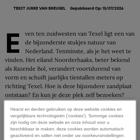
TEKST
JURRE VAN BREUGEL
Gepubliceerd Op: 15/07/2026
E
ven ten zuidwesten van Texel ligt een van
de bijzonderste stukjes natuur van
Nederland. Tenminste, als je het weet te
vinden. Het eiland Noorderhaaks, beter bekend
als Razende Bol, verandert voortdurend van
vorm en schuift jaarlijks tientallen meters op
richting Texel. Hoe is deze bijzondere zandplaat
ontstaan? En kun je deze plek zelf bezoeken?
Een eiland dat volledig uit
Hearst en derden gebruiken op deze website cookies en
vergelijkbare technologieën ('cookies'). Sommige cookies
zand bestaat
zijn nodig om deze website en onze inhoud voor u
beschikbaar te maken; deze cookies worden automatisch
geactiveerd en vallen niet onder uw voorkeursinstellingen.
Razende Bol, te zien op de afbeelding links boven