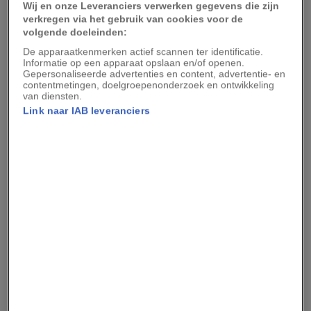
Wij en onze Leveranciers verwerken gegevens die zijn
Waarom Razende Bol
verkregen via het gebruik van cookies voor de
volgende doeleinden:
richting Texel schuift
De apparaatkenmerken actief scannen ter identificatie.
Informatie op een apparaat opslaan en/of openen.
Gepersonaliseerde advertenties en content, advertentie- en
Door diezelfde krachten verandert het eiland
contentmetingen, doelgroepenonderzoek en ontwikkeling
van diensten.
continu van vorm én ligging. Wind en water slaan
Link naar IAB leveranciers
stukken land weg in het grillige zuidwesten, om
deze in het kalmere noordoosten weer af te
zetten. Daardoor is het eiland voortdurend in
beweging, en schuift het langzaam richting
Texel.
DE MOOISTE NEDERLANDSE EILANDEN
De 5 mooiste onbekende eilanden van
Nederland