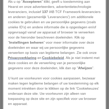
Als u op “
Accepteren
” klikt, geeft u toestemming aan
Texel, is een waaiervormig eilandje dat volledig
Hearst en onze adverteerders, advertentietechnologie
uit afgezet zand bestaat. Het heeft een
leveranciers, inclusief
137
IAB TCF Framework-leveranciers
en anderen (gezamenlijk 'Leveranciers') om additionele
oppervlakte van ongeveer vier vierkante
cookies te gebruiken en uw persoonlijke gegevens (zoals
kilometer, gelijk aan zo’n 560 voetbalvelden.
unieke ID’s) en andere informatie die is opgeslagen en/of
Begroeiing vind je er niet: Razende Bol is feitelijk
opgevraagd vanaf uw apparaat of browser te verwerken
voor de hieronder beschreven doeleinden. Klik op
een zandbank. Zijn bijnaam dankt het eiland aan
“
Instellingen beheren
” voor meer informatie over deze
het woord ‘bol’, waarmee kleine duinen of
doeleinden en waar wij uw persoonlijke gegevens
zandbanken werden aangeduid.
verwerken op basis van legitieme belangen. Zie ook onze
Privacyverklaring
en
Cookiebeleid
. Als je niet instemt met
deze cookies en de verwerking van je persoonlijke
Noorderhaaks is een uniek stukje natuur, omdat
gegevens voor deze doeleinden, klik dan op "
Afwijzen
”.
het geheel door wind, getijden en stromingen
wordt gevormd. Zeestromingen vanuit de
U kunt uw voorkeuren voor cookies aanpassen, bezwaar
maken tegen legitieme belangen of uw toestemming op elk
Noordzee en de Waddenzee treffen elkaar in het
moment intrekken door te klikken op de link 'Cookiekeuzes'
Marsdiep, de vaargeul tussen Texel en Den
onderaan deze site. Uw voorkeuren zijn alleen van
Helder. Daardoor zinkt het meegevoerde zand
toepassing op deze site en zijn specifiek voor uw browser
en apparaat.
naar de bodem, waardoor een zandbank ontstaat.