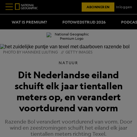
ABONNEREN
Inloggen
WAT IS PREMIUM?
FOTOWEDSTRIJD 2026
PODCAS
PHOTO BY HANNEKE LUIJTING
//
GETTY IMAGES
NATUUR
Dit Nederlandse eiland
schuift elk jaar tientallen
meters op, en verandert
voortdurend van vorm
Razende Bol verandert voortdurend van vorm. Door
wind en zeestromingen schuift het eiland elk jaar
tientallen meters richting Texel.