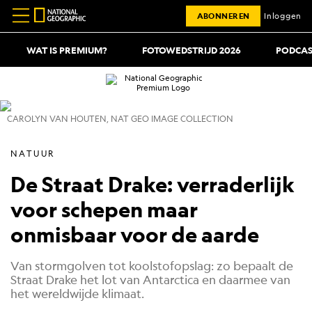
ABONNEREN
Inloggen
WAT IS PREMIUM?
FOTOWEDSTRIJD 2026
PODCAS
CAROLYN VAN HOUTEN, NAT GEO IMAGE COLLECTION
NATUUR
De Straat Drake: verraderlijk
voor schepen maar
onmisbaar voor de aarde
Van stormgolven tot koolstofopslag: zo bepaalt de
Straat Drake het lot van Antarctica en daarmee van
het wereldwijde klimaat.