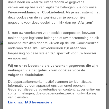
doeleinden en waar wij uw persoonlijke gegevens
er echter voor gewaarschuwd dat een
verwerken op basis van legitieme belangen. Zie ook onze
permanente opwarming van de aarde
Privacyverklaring
en
Cookiebeleid
. Als je niet instemt met
deze cookies en de verwerking van je persoonlijke
daarentegen ‘aanzienlijke’ gevolgen zal hebben.
gegevens voor deze doeleinden, klik dan op "
Afwijzen
”.
De effecten zullen in ecosystemen en menselijke
gemeenschappen en economieën voelbaar zijn.
U kunt uw voorkeuren voor cookies aanpassen, bezwaar
maken tegen legitieme belangen of uw toestemming op elk
moment intrekken door te klikken op de link 'Cookiekeuzes'
onderaan deze site. Uw voorkeuren zijn alleen van
toepassing op deze site en zijn specifiek voor uw browser
en apparaat.
Wij en onze Leveranciers verwerken gegevens die zijn
verkregen via het gebruik van cookies voor de
volgende doeleinden:
MICHAEL NICHOLS, NATIONAL GEOGRAPHIC
De apparaatkenmerken actief scannen ter identificatie.
Het 500 miljoen hectare tropische woud van het Congobekken, het op één
Informatie op een apparaat opslaan en/of openen.
na grootste ter de wereld na de Amazone, staat bekend om een
Gepersonaliseerde advertenties en content, advertentie- en
ongelooflijke reeks wilde dieren, waaronder mensapen, bosolifanten en
contentmetingen, doelgroepenonderzoek en ontwikkeling
zo’n 700 soorten riviervissen.
van diensten.
Link naar IAB leveranciers
“Als de opwarming tot 1,5 °C in plaats van 2 °C