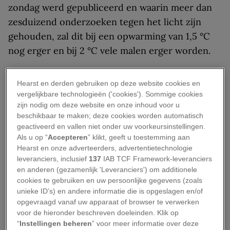
zondag werd gepubliceerd en waarin meer dan
zesduizend onderzoeken tegen het licht zijn
gehouden, zal dit bij een opwarming van 1,5 °C
nog erger en bij 2 °C vele malen erger worden.
Het IPCC meldde ook dat een opwarming van 1,5
Hearst en derden gebruiken op deze website cookies en
°C al binnen elf jaar en bijna zeker binnen twintig
vergelijkbare technologieën ('cookies'). Sommige cookies
jaar kan worden bereikt als de uitstoot van
zijn nodig om deze website en onze inhoud voor u
kooldioxide (CO2) niet drastisch wordt
beschikbaar te maken; deze cookies worden automatisch
geactiveerd en vallen niet onder uw voorkeursinstellingen.
teruggebracht. Ook als hiermee onmiddellijk zou
Als u op “
Accepteren
” klikt, geeft u toestemming aan
worden begonnen, zou dit een opwarming van
Hearst en onze adverteerders, advertentietechnologie
1,5 °C alleen maar vertragen en niet tegengaan.
leveranciers, inclusief
137
IAB TCF Framework-leveranciers
en anderen (gezamenlijk 'Leveranciers') om additionele
cookies te gebruiken en uw persoonlijke gegevens (zoals
"Aanzienlijke gevolgen"
unieke ID’s) en andere informatie die is opgeslagen en/of
opgevraagd vanaf uw apparaat of browser te verwerken
Als de kamertemperatuur met een halve graad
voor de hieronder beschreven doeleinden. Klik op
“
Instellingen beheren
” voor meer informatie over deze
stijgt, is dit niet merkbaar. In het rapport wordt