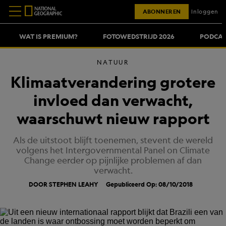
ABONNEREN
Inloggen
WAT IS PREMIUM?
FOTOWEDSTRIJD 2026
PODCAS
NATUUR
Klimaatverandering grotere
invloed dan verwacht,
waarschuwt nieuw rapport
Als de uitstoot blijft toenemen, stevent de wereld
volgens het Intergovernmental Panel on Climate
Change eerder op pijnlijke problemen af dan
verwacht.
DOOR STEPHEN LEAHY
Gepubliceerd Op: 08/10/2018