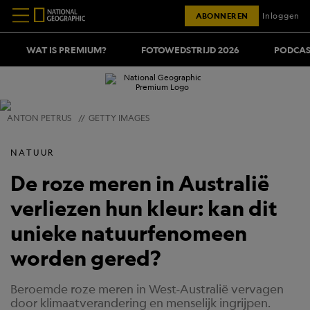
ABONNEREN
Inloggen
WAT IS PREMIUM?
FOTOWEDSTRIJD 2026
PODCAS
ANTON PETRUS
//
GETTY IMAGES
NATUUR
De roze meren in Australië
verliezen hun kleur: kan dit
unieke natuurfenomeen
worden gered?
Beroemde roze meren in West-Australië vervagen
door klimaatverandering en menselijk ingrijpen.