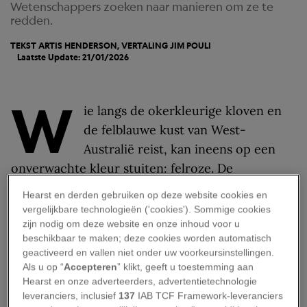
Wetenschappers zoeken naar manieren om ze te
redden.
TEKST ARTIS HENDERSON, VERTALING
JIM POULI
Laatste Update: 21/01/2026
W
ie langs de okerkleurige kloven en
de felblauwe kust van West-
Australië reist, kan ineens op een
onverwachte kleur stuiten: felroze. De
zoutmeren van deze regio kleuren al duizenden
Hearst en derden gebruiken op deze website cookies en
jaren roze en zijn uitgegroeid tot een
vergelijkbare technologieën ('cookies'). Sommige cookies
wereldwijde trekpleister. Maar dat iconische
zijn nodig om deze website en onze inhoud voor u
beschikbaar te maken; deze cookies worden automatisch
beeld staat onder druk. Twee van de bekendste
geactiveerd en vallen niet onder uw voorkeursinstellingen.
roze meren verliezen de afgelopen twintig jaar
Als u op “
Accepteren
” klikt, geeft u toestemming aan
langzaam hun kleur. Klimaatverandering en
Hearst en onze adverteerders, advertentietechnologie
leveranciers, inclusief
137
IAB TCF Framework-leveranciers
menselijke ingrepen spelen daarbij waarschijnlijk