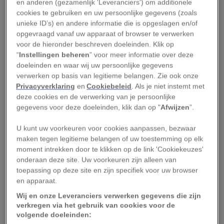
en anderen (gezamenlijk 'Leveranciers') om additionele
een sleutelrol. De vraag is: is de roze gloed nog
cookies te gebruiken en uw persoonlijke gegevens (zoals
te redden?
unieke ID’s) en andere informatie die is opgeslagen en/of
opgevraagd vanaf uw apparaat of browser te verwerken
voor de hieronder beschreven doeleinden. Klik op
Leven in extreme
“
Instellingen beheren
” voor meer informatie over deze
omstandigheden
doeleinden en waar wij uw persoonlijke gegevens
verwerken op basis van legitieme belangen. Zie ook onze
Privacyverklaring
en
Cookiebeleid
. Als je niet instemt met
De oorsprong van de roze meren gaat miljoenen
deze cookies en de verwerking van je persoonlijke
jaren terug. Ooit stroomden rivieren door het
gegevens voor deze doeleinden, klik dan op "
Afwijzen
”.
Australische binnenland, maar toen het klimaat
U kunt uw voorkeuren voor cookies aanpassen, bezwaar
veranderde, droogden die op. Wat overbleef
maken tegen legitieme belangen of uw toestemming op elk
waren geïsoleerde plassen die steeds zouter
moment intrekken door te klikken op de link 'Cookiekeuzes'
onderaan deze site. Uw voorkeuren zijn alleen van
werden en uiteindelijk veranderden in
toepassing op deze site en zijn specifiek voor uw browser
zoutmeren.
en apparaat.
Wij en onze Leveranciers verwerken gegevens die zijn
‘Zoutmeren zijn voor mensen lastig te
verkregen via het gebruik van cookies voor de
doorgronden,’ zegt Angus Lawrie,
volgende doeleinden: