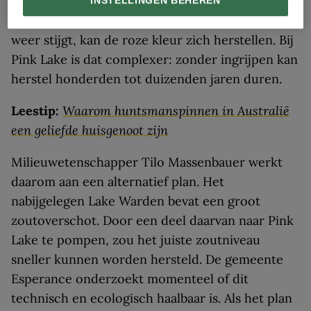
Voor Lake Hillier is er voorzichtig optimisme. Als
INSTELLINGEN BEHEREN
het zoutgehalte door natuurlijke verdamping
weer stijgt, kan de roze kleur zich herstellen. Bij
Pink Lake is dat complexer: zonder ingrijpen kan
herstel honderden tot duizenden jaren duren.
Leestip:
Waarom huntsmanspinnen in Australië
een geliefde huisgenoot zijn
Milieuwetenschapper Tilo Massenbauer werkt
daarom aan een alternatief plan. Het
nabijgelegen Lake Warden bevat een groot
zoutoverschot. Door een deel daarvan naar Pink
Lake te pompen, zou het juiste zoutniveau
sneller kunnen worden hersteld. De gemeente
Esperance onderzoekt momenteel of dit
technisch en ecologisch haalbaar is. Als het plan