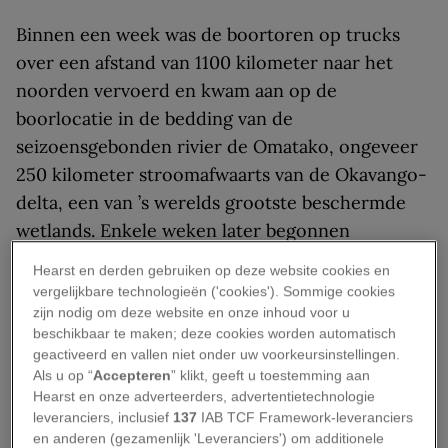
Binnen een week was de boortoren op trucks
over een afstand van 1100 kilometer naar het
noorden vervoerd en kwam aan op de
boorlocatie in de bedding van de
seizoensgebonden rivier de Omatako, ongeveer
250 kilometer stroomafwaarts van de Okavango-
delta, een van ’s werelds grootste beschermde
wetlands. Enkele weken later begonnen
arbeiders aan de eerste proefboring.
Hearst en derden gebruiken op deze website cookies en
vergelijkbare technologieën ('cookies'). Sommige cookies
ReconAfrica, voorheen Reconnaissance Energy
zijn nodig om deze website en onze inhoud voor u
Africa Ltd., is een bedrijf voor olie- en
beschikbaar te maken; deze cookies worden automatisch
geactiveerd en vallen niet onder uw voorkeursinstellingen.
gasexploratie dat aan de Canadese en Duitse
Als u op “
Accepteren
” klikt, geeft u toestemming aan
beurs is genoteerd. De booroperaties van het
Hearst en onze adverteerders, advertentietechnologie
bedrijf staan onder leiding van
Nick Steinsberger
,
leveranciers, inclusief
137
IAB TCF Framework-leveranciers
en anderen (gezamenlijk 'Leveranciers') om additionele
een Amerikaanse
expert op het gebied van