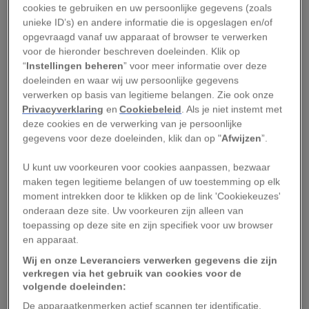
cookies te gebruiken en uw persoonlijke gegevens (zoals
fracking
. ReconAfrica heeft een concessie voor
unieke ID’s) en andere informatie die is opgeslagen en/of
de exploratie van een gebied van ruim 34.000
opgevraagd vanaf uw apparaat of browser te verwerken
voor de hieronder beschreven doeleinden. Klik op
vierkante kilometer in Namibië en Botswana.
“
Instellingen beheren
” voor meer informatie over deze
doeleinden en waar wij uw persoonlijke gegevens
Zoals
National Geographic
eerder berichtte,
verwerken op basis van legitieme belangen. Zie ook onze
omvat dat gebied ook de Kavango-Zambezi
Privacyverklaring
en
Cookiebeleid
. Als je niet instemt met
Transfrontier Conservation Area en aanvankelijk
deze cookies en de verwerking van je persoonlijke
gegevens voor deze doeleinden, klik dan op "
Afwijzen
”.
ook de Tsodilo Hills, een Wereldnatuurerfgoed
in Botswana. Nadat National Geographic in
U kunt uw voorkeuren voor cookies aanpassen, bezwaar
oktober aandacht aan de proefboring had
maken tegen legitieme belangen of uw toestemming op elk
moment intrekken door te klikken op de link 'Cookiekeuzes'
besteed, werden de Tsodilo Hills
van de
onderaan deze site. Uw voorkeuren zijn alleen van
concessie uitgesloten
. In het betreffende gebied
toepassing op deze site en zijn specifiek voor uw browser
leven diverse bedreigde diersoorten, waaronder
en apparaat.
hyenahonden, witruggieren en Temminck-
Wij en onze Leveranciers verwerken gegevens die zijn
verkregen via het gebruik van cookies voor de
schubdieren. De grootste, nog resterende kudde
volgende doeleinden:
savanneolifanten in Afrika trekt door dit gebied.
De apparaatkenmerken actief scannen ter identificatie.