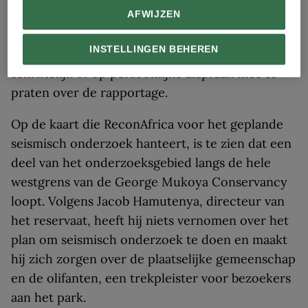
seismisch onderzoek uitvoeren. Op 7 januari
AFWIJZEN
publiceerde zij een advertentie
in de Namibische
INSTELLINGEN BEHEREN
pers waarin het publiek wordt uitgenodigd om
schriftelijk of op persoonlijke afspraak mee te
praten over de rapportage.
Op de kaart die ReconAfrica voor het geplande
seismisch onderzoek hanteert, is te zien dat een
deel van het onderzoeksgebied langs de hele
westgrens van de George Mukoya Conservancy
loopt. Volgens Jacob Hamutenya, directeur van
het reservaat, heeft hij niets vernomen over het
plan om seismisch onderzoek te doen en maakt
hij zich zorgen over de plaatselijke gemeenschap
en de olifanten, een trekpleister voor bezoekers
aan het park.