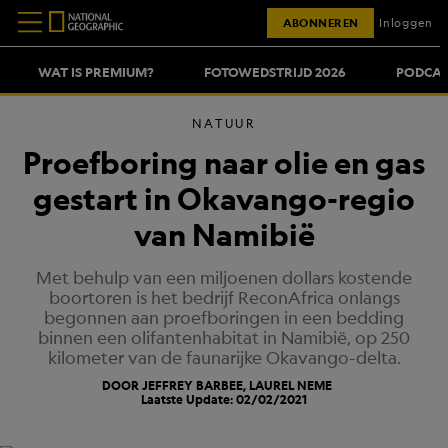
ABONNEREN
Inloggen
WAT IS PREMIUM?
FOTOWEDSTRIJD 2026
PODCAS
NATUUR
Proefboring naar olie en gas
gestart in Okavango-regio
van Namibië
Met behulp van een miljoenen dollars kostende
boortoren is het bedrijf ReconAfrica onlangs
begonnen aan proefboringen in een bedding
binnen een olifantenhabitat in Namibië, op 250
kilometer van de faunarijke Okavango-delta.
DOOR JEFFREY BARBEE, LAUREL NEME
Laatste Update: 02/02/2021