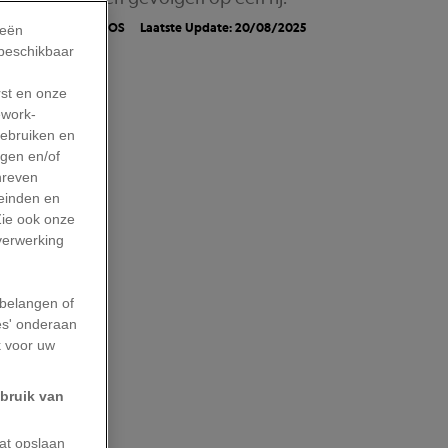
TALING
ROELIENE BOS
Laatste Update: 20/08/2025
ieën
 beschikbaar
rst en onze
work-
gebruiken en
agen en/of
hreven
leinden en
Zie ook onze
 verwerking
belangen of
es' onderaan
k voor uw
ebruik van
aat opslaan