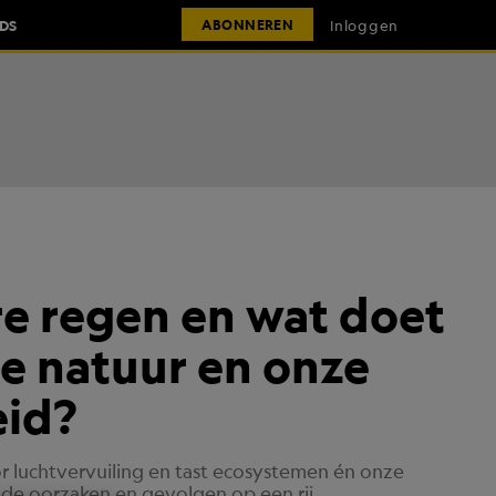
IDS
Inloggen
ABONNEREN
re regen en wat doet
e natuur en onze
id?
r luchtvervuiling en tast ecosystemen én onze
 de oorzaken en gevolgen op een rij.