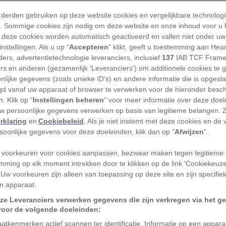
TEKST CHRISTINA NUNEZ, VER
 derden gebruiken op deze website cookies en vergelijkbare technolog
'). Sommige cookies zijn nodig om deze website en onze inhoud voor u
 deze cookies worden automatisch geactiveerd en vallen niet onder uw
nstellingen. Als u op “
Accepteren
” klikt, geeft u toestemming aan Hea
ers, advertentietechnologie leveranciers, inclusief
137
IAB TCF Frame
ers en anderen (gezamenlijk 'Leveranciers') om additionele cookies te 
vorm van neerslag met een hoog gehalte
nlijke gegevens (zoals unieke ID’s) en andere informatie die is opgesl
d vanaf uw apparaat of browser te verwerken voor de hieronder besc
zwavelzuur. Van regen tot sneeuw, maar
. Klik op “
Instellingen beheren
” voor meer informatie over deze doe
og materiaal dat op aarde neerdwarrelt.
uw persoonlijke gegevens verwerken op basis van legitieme belangen. 
licht zuur, met een pH-waarde van 5,6,
rklaring
en
Cookiebeleid
. Als je niet instemt met deze cookies en de
rsoonlijke gegevens voor deze doeleinden, klik dan op "
Afwijzen
”.
ad tussen de 4,2 en 4,4 heeft. Hoe
 het effect ervan op de planeet en ons
 voorkeuren voor cookies aanpassen, bezwaar maken tegen legitieme 
mming op elk moment intrekken door te klikken op de link 'Cookiekeuz
 Uw voorkeuren zijn alleen van toepassing op deze site en zijn specifie
te veroorzaker
n apparaat.
ze Leveranciers verwerken gegevens die zijn verkregen via het g
voor de volgende doeleinden:
an zure regen, zoals rottende vegetatie en
atkenmerken actief scannen ter identificatie. Informatie op een appar