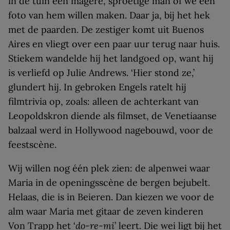
in de tuin een magere, sproetige man of we een
foto van hem willen maken. Daar ja, bij het hek
met de paarden. De zestiger komt uit Buenos
Aires en vliegt over een paar uur terug naar huis.
Stiekem wandelde hij het landgoed op, want hij
is verliefd op Julie Andrews. ‘Hier stond ze,’
glundert hij. In gebroken Engels ratelt hij
filmtrivia op, zoals: alleen de achterkant van
Leopoldskron diende als filmset, de Venetiaanse
balzaal werd in Hollywood nagebouwd, voor de
feestscène.
Wij willen nog één plek zien: de alpenwei waar
Maria in de openingsscène de bergen bejubelt.
Helaas, die is in Beieren. Dan kiezen we voor de
alm waar Maria met gitaar de zeven kinderen
Von Trapp het ‘
do-re-mi
’ leert. Die wei ligt bij het