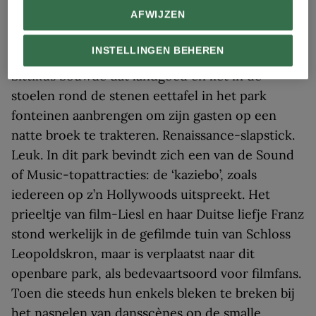
en verre bergketens.
AFWIJZEN
De waterfonteinen bij Schloss Hellbrunn mogen
INSTELLINGEN BEHEREN
ook niet ontbreken: aartsbisschop Markus
Sittikus bouwde dat landgoed en liet in de
stoelen rond de stenen eettafel in het park
fonteinen aanbrengen om zijn gasten op een
natte broek te trakteren. Renaissance-slapstick.
Leuk. In dit park bevindt zich een van de Sound
of Music-topattracties: de ‘kaziebo’, zoals
iedereen op z’n Hollywoods uitspreekt. Het
prieeltje van film-Liesl en haar Duitse liefje Franz
stond werkelijk in de gefilmde tuin van Schloss
Leopoldskron, maar is verplaatst naar dit
openbare park, als bedevaartsoord voor filmfans.
Toen die steeds hun enkels bleken te breken bij
het naspelen van dansscènes op de smalle