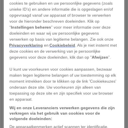
Titanic
. De romantische beelden van Salzburg
cookies te gebruiken en uw persoonlijke gegevens (zoals
staan bij miljarden fans op het netvlies gegrift, en
unieke ID’s) en andere informatie die is opgeslagen en/of
opgevraagd vanaf uw apparaat of browser te verwerken
de soundtrack wordt wereldwijd meegebruld in
voor de hieronder beschreven doeleinden. Klik op
sing-along bioscoopvoorstellingen. Het verhaal
“
Instellingen beheren
” voor meer informatie over deze
draait om de gewezen non Maria, die door de
doeleinden en waar wij uw persoonlijke gegevens
verwerken op basis van legitieme belangen. Zie ook onze
rijke baron Von Trapp wordt ingehuurd als
Privacyverklaring
en
Cookiebeleid
. Als je niet instemt met
gouvernante voor zijn zeven kinderen, die geen
deze cookies en de verwerking van je persoonlijke
moeder meer hebben. Maria brengt haar gitaar
gegevens voor deze doeleinden, klik dan op "
Afwijzen
”.
mee, betovert zowel de kinderen als hun strenge
U kunt uw voorkeuren voor cookies aanpassen, bezwaar
vader, en uiteindelijk trouwt de zeekapitein
maken tegen legitieme belangen of uw toestemming op elk
buiten dienst met deze ontwapenende spring in
moment intrekken door te klikken op de link 'Cookiekeuzes'
onderaan deze site. Uw voorkeuren zijn alleen van
’t veld. Net als het sprookje te saai dreigt te
toepassing op deze site en zijn specifiek voor uw browser
worden, breekt de Tweede Wereldoorlog uit en
en apparaat.
is het gezin genoodzaakt te vluchten. Zingend,
Wij en onze Leveranciers verwerken gegevens die zijn
uiteraard, trekken ze te voet over de bergen
verkregen via het gebruik van cookies voor de
volgende doeleinden:
naar Zwitserland om ten slotte in Amerika een
De apparaatkenmerken actief scannen ter identificatie.