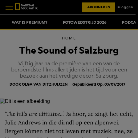
ABONNEREN
Inloggen
WAT IS PREMIUM?
FOTOWEDSTRIJD 2026
PODCAS
HOME
The Sound of Salzburg
Vijftig jaar na de première van een van de
beroemdste films aller tijden is het tijd voor een
bezoek aan het vredige decor: Salzburg.
DOOR OLGA VAN DITZHUIJZEN
Gepubliceerd Op: 03/07/2017
‘The hills are aliiiiiive...’
Ja hoor, ze zingt het echt,
Julie Andrews in die dirndl op een alpenwei.
Bergen kómen niet tot leven met muziek, nee, ze