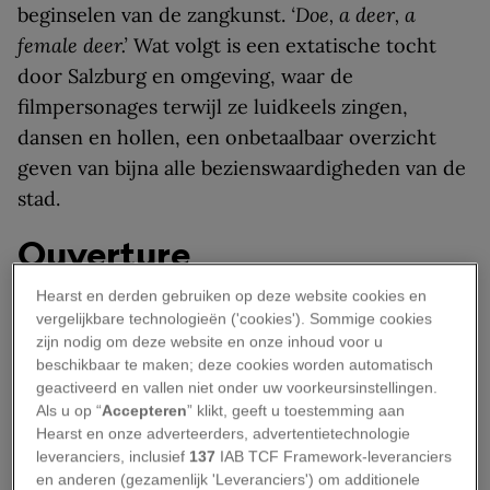
beginselen van de zangkunst.
‘Doe, a deer, a
female deer.’
Wat volgt is een extatische tocht
door Salzburg en omgeving, waar de
filmpersonages terwijl ze luidkeels zingen,
dansen en hollen, een onbetaalbaar overzicht
geven van bijna alle bezienswaardigheden van de
stad.
Ouverture
Hearst en derden gebruiken op deze website cookies en
Maar goed,
let’s start at the very beginning
. De
vergelijkbare technologieën ('cookies'). Sommige cookies
Hollywoodproductie
The Sound of Music
is een
zijn nodig om deze website en onze inhoud voor u
beschikbaar te maken; deze cookies worden automatisch
van de succesvolste blockbusters ‘aller tijden’.
geactiveerd en vallen niet onder uw voorkeursinstellingen.
Met vijf Oscars en een opbrengst van meer dan
Als u op “
Accepteren
” klikt, geeft u toestemming aan
twee miljard euro mag de film zich scharen in
Hearst en onze adverteerders, advertentietechnologie
leveranciers, inclusief
137
IAB TCF Framework-leveranciers
het rijtje van
Gone With The Wind, Star Wars
en
en anderen (gezamenlijk 'Leveranciers') om additionele