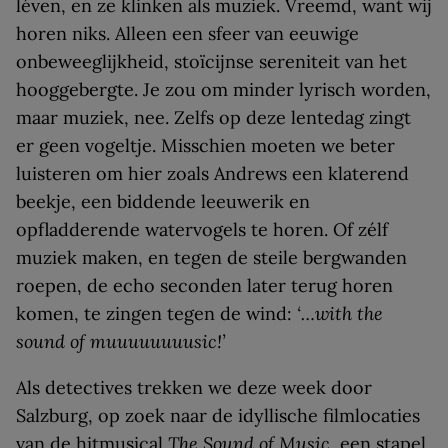
léven, en ze klinken als muziek. Vreemd, want wij
horen niks. Alleen een sfeer van eeuwige
onbeweeglijkheid, stoïcijnse sereniteit van het
hooggebergte. Je zou om minder lyrisch worden,
maar muziek, nee. Zelfs op deze lentedag zingt
er geen vogeltje. Misschien moeten we beter
luisteren om hier zoals Andrews een klaterend
beekje, een biddende leeuwerik en
opfladderende watervogels te horen. Of zélf
muziek maken, en tegen de steile bergwanden
roepen, de echo seconden later terug horen
komen, te zingen tegen de wind:
‘…with the
sound of muuuuuuuusic!’
Als detectives trekken we deze week door
Salzburg, op zoek naar de idyllische filmlocaties
van de hitmusical
The Sound of Music
, een stapel