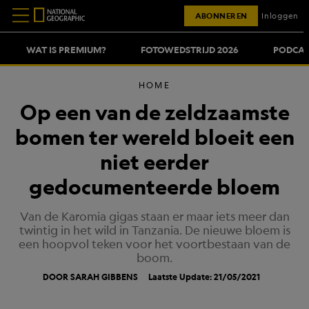
ABONNEREN
Inloggen
WAT IS PREMIUM?
FOTOWEDSTRIJD 2026
PODCAS
HOME
Op een van de zeldzaamste
bomen ter wereld bloeit een
niet eerder
gedocumenteerde bloem
Van de Karomia gigas staan er maar iets meer dan
twintig in het wild in Tanzania. De nieuwe bloem is
een hoopvol teken voor het voortbestaan van de
boom.
DOOR SARAH GIBBENS
Laatste Update: 21/05/2021