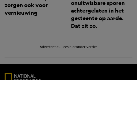
onuitwisbare sporen
zorgen ook voor
achtergelaten in het
vernieuwing
gesteente op aarde.
Dat zit zo.
Advertentie - Lees hieronder verder
Wat is Premium?
Podcasts
Fotowedstrijd 2026
Masterclasses
Abonneren
Contact