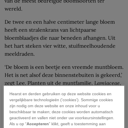
van de meest bedreigde boomsoorten ter
wereld.
De twee en een halve centimeter lange bloem
heeft een stralenkrans van lichtpaarse
bloemblaadjes die naar beneden afhangen. Uit
het hart steken vier witte, stuifmeelhoudende
meeldraden.
‘De bloem is een beetje een vreemde muntbloem.
Het is net alsof deze binnenstebuiten is gekeerd,’
zegt Lee. Planten uit de muntfamilie,
Lamiaceae
,
hebben meestal buisvormige bloemen. De
Hearst en derden gebruiken op deze website cookies en
verzorgers van de boom denken dat de bloemen
vergelijkbare technologieën ('cookies'). Sommige cookies
zijn nodig om deze website en onze inhoud voor u
waarschijnlijk bestuivende bijen, vlinders en
beschikbaar te maken; deze cookies worden automatisch
motten aantrekken. Het is echter ook mogelijk
geactiveerd en vallen niet onder uw voorkeursinstellingen.
dat de boom in staat is tot zelfbestuiving.
Als u op “
Accepteren
” klikt, geeft u toestemming aan