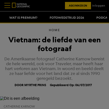
ABONNEREN
Inloggen
WAT IS PREMIUM?
FOTOWEDSTRIJD 2026
PODCAS
HOME
Vietnam: de liefde van een
fotograaf
De Amerikaanse fotograaf Catherine Karnow bereist
de hele wereld, ook voor Traveler, maar heeft haar
hart verloren aan Vietnam. In woord en beeld deelt
ze haar liefde voor het land dat ze al sinds 1990
geregeld bezoekt.
DOOR MYRTHE PRINS
Gepubliceerd Op: 06/07/2017
CATHERINE KARNOW