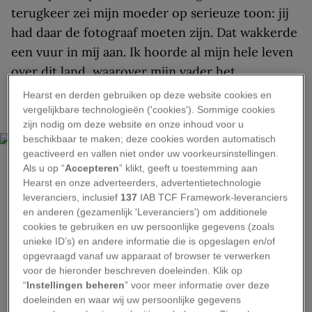
terugkeer zei mijn moeder op serieuze toon: jij
had daar de fotograaf moeten zijn. Dat wakkerde
een vuur in mij aan. Ik hoorde al mijn hele leven
over dit land, waarover mijn vader het
succesvolle
Vietnam: A History
had geschreven,
Hearst en derden gebruiken op deze website cookies en
maar was er zelf nog nooit geweest.
vergelijkbare technologieën ('cookies'). Sommige cookies
zijn nodig om deze website en onze inhoud voor u
beschikbaar te maken; deze cookies worden automatisch
geactiveerd en vallen niet onder uw voorkeursinstellingen.
Als u op “
Accepteren
” klikt, geeft u toestemming aan
Hearst en onze adverteerders, advertentietechnologie
leveranciers, inclusief
137
IAB TCF Framework-leveranciers
en anderen (gezamenlijk 'Leveranciers') om additionele
CATHERINE KARNOW
cookies te gebruiken en uw persoonlijke gegevens (zoals
De chic van Saigon – locals, expats, zakenlui­ en reizigers – komen samen in
unieke ID’s) en andere informatie die is opgeslagen en/of
Chill Sky Bar, de coolste nachtclub van de stad op de 26ste en 27ste etage
opgevraagd vanaf uw apparaat of browser te verwerken
van een wolkenkrabber (ca. 2011).
voor de hieronder beschreven doeleinden. Klik op
“
Instellingen beheren
” voor meer informatie over deze
Een paar maanden later ontmoette ik in een
doeleinden en waar wij uw persoonlijke gegevens
tempel in Sydney in Australië een Vietnamese