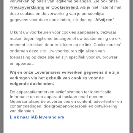
verwerken op basis van legitieme belangen. Zie ook onze
man met wie ik bevriend raakte. Hij vertelde me
Privacyverklaring
en
Cookiebeleid
. Als je niet instemt met
deze cookies en de verwerking van je persoonlijke
dat hij binnenkort voor het eerst zou terugkeren
gegevens voor deze doeleinden, klik dan op "
Afwijzen
”.
naar zijn thuisland nadat hij in de jaren zeventig
was vertrokken, en hij vroeg me of ik hem wilde
U kunt uw voorkeuren voor cookies aanpassen, bezwaar
maken tegen legitieme belangen of uw toestemming op elk
vergezellen. Dat zag ik als een ultieme kans: ik
moment intrekken door te klikken op de link 'Cookiekeuzes'
had de intentie al, maar nu ook de mogelijkheid
onderaan deze site. Uw voorkeuren zijn alleen van
in de vorm van die uitnodiging. Ik besloot dat dit
toepassing op deze site en zijn specifiek voor uw browser
en apparaat.
het moment was om eindelijk invulling te geven
Wij en onze Leveranciers verwerken gegevens die zijn
aan mijn eerste grote fotoproject.
verkregen via het gebruik van cookies voor de
volgende doeleinden:
Mijn eerste reis naar Vietnam was fascinerend –
De apparaatkenmerken actief scannen ter identificatie.
binnen de eerste vijf minuten verloor ik mijn
Informatie op een apparaat opslaan en/of openen.
Gepersonaliseerde advertenties en content, advertentie- en
hart aan het land. Voor een fotograaf is het een
contentmetingen, doelgroepenonderzoek en ontwikkeling
van diensten.
geweldige plek, het land is zo fotogeniek. In de
Link naar IAB leveranciers
jaren negentig had je van die brede, lege straten
en prachtige Franse architectuur. In de oude