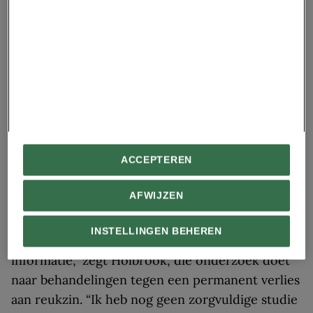
eerdere aanwijzingen dat patiënten die weinig
tot geen symptomen vertonen, toch last hebben
van een verlies aan reukzin, zegt
Eric Holbrook
,
directeur rhinologie van Massachusetts Eye and
Ear. Maar volgens hem is de studie zeer beperkt,
want de onderzoekers hebben zich alleen
gericht op milde gevallen. Zo is niet vastgesteld
of het verlies aan reukzin ook met ernstiger
ACCEPTEREN
gevallen van COVID-19 in verband kan worden
gebracht.
AFWIJZEN
“Artsen vergaren deze gegevens heel snel, maar
INSTELLINGEN BEHEREN
bij veel van de data gaat het om subjectieve
informatie,” zegt Holbrook, die onderzoek doet
naar behandelingen tegen een permanent verlies
aan reukzin. “Ik heb nog geen zorgvuldige studie