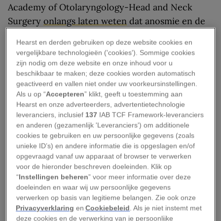
Academy of Otolaryngology-Head and Neck
Surgery
onlangs laten weten
dat anosmie en de
daarmee gepaard gaande verstoringen van de
Hearst en derden gebruiken op deze website cookies en
reukzin gebruikt kunnen worden om gevallen
vergelijkbare technologieën ('cookies'). Sommige cookies
van COVID-19 op het spoor te komen. Volgens
zijn nodig om deze website en onze inhoud voor u
beschikbaar te maken; deze cookies worden automatisch
het instituut zijn er steeds meer berichten over
geactiveerd en vallen niet onder uw voorkeursinstellingen.
mensen die positief op het coronavirus zijn
Als u op “
Accepteren
” klikt, geeft u toestemming aan
getest maar verder geen symptomen vertonen –
Hearst en onze adverteerders, advertentietechnologie
leveranciers, inclusief
137
IAB TCF Framework-leveranciers
behalve dan die geheimzinnige afname van de
en anderen (gezamenlijk 'Leveranciers') om additionele
reukzin.
cookies te gebruiken en uw persoonlijke gegevens (zoals
unieke ID’s) en andere informatie die is opgeslagen en/of
Maar andere experts uit de medische wereld
opgevraagd vanaf uw apparaat of browser te verwerken
hebben op de rem getrapt, omdat het verband
voor de hieronder beschreven doeleinden. Klik op
“
Instellingen beheren
” voor meer informatie over deze
met het coronavirus niet echt duidelijk is. Tot
doeleinden en waar wij uw persoonlijke gegevens
dusver heeft de Wereldgezondheidsorganisatie
verwerken op basis van legitieme belangen. Zie ook onze
(WHO) anosmie niet opgevoerd als een van de
Privacyverklaring
en
Cookiebeleid
. Als je niet instemt met
deze cookies en de verwerking van je persoonlijke