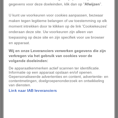
‘officiële’ symptomen van COVID-19. Zelfs als er
gegevens voor deze doeleinden, klik dan op "
Afwijzen
”.
een verband zou bestaan, is het verlies aan
reukzin op zichzelf niet genoeg om er zeker van
U kunt uw voorkeuren voor cookies aanpassen, bezwaar
maken tegen legitieme belangen of uw toestemming op elk
te zijn dat iemand besmet is met het nieuwe
moment intrekken door te klikken op de link 'Cookiekeuzes'
coronavirus, zeggen deze instellingen.
onderaan deze site. Uw voorkeuren zijn alleen van
toepassing op deze site en zijn specifiek voor uw browser
“In het geval van COVID-19 zou het verlies aan
en apparaat.
reukzin misschien niet erger zijn dan wat we bij
Wij en onze Leveranciers verwerken gegevens die zijn
verkregen via het gebruik van cookies voor de
elke infectie van de bovenste luchtwegen zien,”
volgende doeleinden:
zegt
Steven Munger
, directeur van het Center
De apparaatkenmerken actief scannen ter identificatie.
for Smell and Taste in Gainesville, onderdeel van
Informatie op een apparaat opslaan en/of openen.
Gepersonaliseerde advertenties en content, advertentie- en
de University of Florida.
contentmetingen, doelgroepenonderzoek en ontwikkeling
van diensten.
Link naar IAB leveranciers
Zo’n
veertig procent
van de mensen die lijden
aan een andere virusinfectie, zoals influenza (de
griep) of gewone verkoudheid, hebben last van
een tijdelijke afname van de reukzin. Het