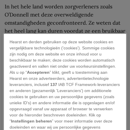
In het hele land worden zorgverleners zoals
O’Donnell met deze overweldigende
omstandigheden geconfronteerd. Ze weten dat
het heel lang kan duren voordat ze een bruikbaar
wapen tegen deze virale aanval in handen
Hearst en derden gebruiken op deze website cookies en
hebben, namelijk een vaccin. Vaccins stoppen
vergelijkbare technologieën ('cookies'). Sommige cookies
zijn nodig om deze website en onze inhoud voor u
uitbraken voordat deze dood en verderf kunnen
beschikbaar te maken; deze cookies worden automatisch
zaaien. Dat blijkt wel uit de ruim twee eeuwen
geactiveerd en vallen niet onder uw voorkeursinstellingen.
waarin de medische technologie met succes is
Als u op “
Accepteren
” klikt, geeft u toestemming aan
Hearst en onze adverteerders, advertentietechnologie
ingezet tegen vijanden als de mazelen en
leveranciers, inclusief
137
IAB TCF Framework-leveranciers
influenza.
en anderen (gezamenlijk 'Leveranciers') om additionele
cookies te gebruiken en uw persoonlijke gegevens (zoals
Farmaceuten en universiteiten zetten alles op
unieke ID’s) en andere informatie die is opgeslagen en/of
alles om een vaccin tegen COVID-19 te
opgevraagd vanaf uw apparaat of browser te verwerken
voor de hieronder beschreven doeleinden. Klik op
ontwikkelen. Volgens de
“
Instellingen beheren
” voor meer informatie over deze
Wereldgezondheidsorganisatie wordt er
doeleinden en waar wij uw persoonlijke gegevens