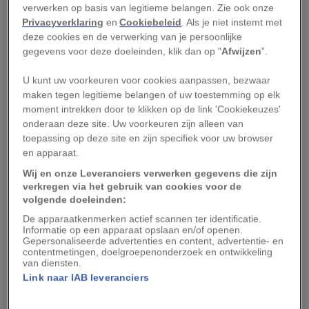
momenteel aan ten minste
62 vaccins gewerkt
.
verwerken op basis van legitieme belangen. Zie ook onze
Privacyverklaring
en
Cookiebeleid
. Als je niet instemt met
Deskundigen zijn optimistisch over de
deze cookies en de verwerking van je persoonlijke
slagingskansen van een vaccin. Die positieve
gegevens voor deze doeleinden, klik dan op "
Afwijzen
”.
houding is gebaseerd op het feit dat
U kunt uw voorkeuren voor cookies aanpassen, bezwaar
coronapatiënten antistoffen kunnen aanmaken
.
maken tegen legitieme belangen of uw toestemming op elk
Dit zijn de eiwitten in bloed die virussen
moment intrekken door te klikken op de link 'Cookiekeuzes'
aanvallen en neutraliseren.
onderaan deze site. Uw voorkeuren zijn alleen van
toepassing op deze site en zijn specifiek voor uw browser
en apparaat.
Er is vooral veel enthousiasme rond Moderna
Therapeutics. Slechts 42 dagen nadat de
Wij en onze Leveranciers verwerken gegevens die zijn
verkregen via het gebruik van cookies voor de
genetische sequentie voor het nieuwe
volgende doeleinden:
coronavirus bekend was gemaakt, had dit bedrijf
De apparaatkenmerken actief scannen ter identificatie.
Informatie op een apparaat opslaan en/of openen.
een kandidaatvaccin
gereed voor klinisch
Gepersonaliseerde advertenties en content, advertentie- en
onderzoek
. Een recordbrekende ontwikkeling,
contentmetingen, doelgroepenonderzoek en ontwikkeling
van diensten.
aldus overheden en de media. Maar de
Link naar IAB leveranciers
biotechnologie die aan dit geneesmiddel ten