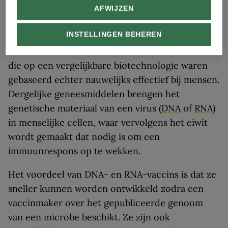
AFWIJZEN
De kandidaatvaccins van bedrijven als Moderna
INSTELLINGEN BEHEREN
zorgen voor opwinding en wekken hoop op een
snel succes. In het verleden bleken kandidaten
die op een vergelijkbare biotechnologie waren
gebaseerd echter nauwelijks effectief bij mensen.
Dergelijke geneesmiddelen brengen het
genetische materiaal van een virus (
DNA
of
RNA
)
in menselijke cellen, waar vervolgens het eiwit
wordt gemaakt dat nodig is om een
immuunrespons op te wekken.
Het voordeel van DNA- en RNA-vaccins is dat ze
sneller kunnen worden ontwikkeld zodra een
vaccinmaker over het gepubliceerde genoom
van een microbe beschikt. Ze zijn ook