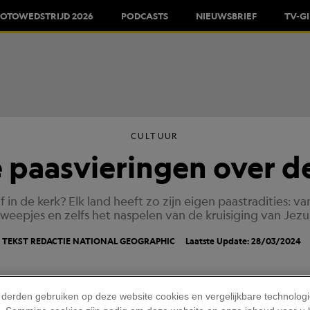
FOTOWEDSTRIJD 2026
PODCASTS
NIEUWSBRIEF
TV-G
CULTUUR
 paasvieringen over d
f in de kerk? Elk land heeft zo zijn eigen paastradities: 
weepjes en zelfs het naspelen van de kruisiging van Jezu
TEKST REDACTIE NATIONAL GEOGRAPHIC
Laatste Update: 28/03/2024
 derden gebruiken op deze website cookies en vergelijkbare technolog