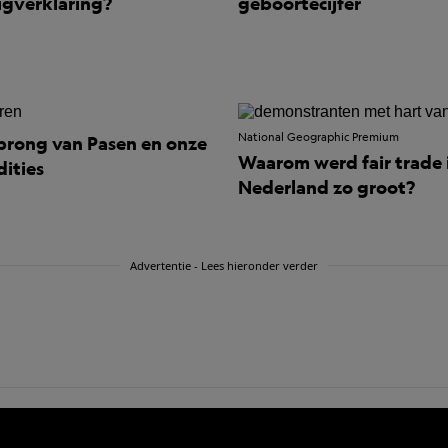
ligverklaring?
geboortecijfer
National Geographic Premium
prong van Pasen en onze
Waarom werd fair trade 
dities
Nederland zo groot?
Advertentie - Lees hieronder verder