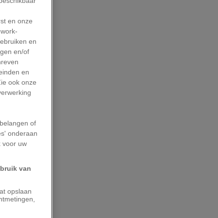
 beschikbaar
rst en onze
work-
gebruiken en
agen en/of
hreven
leinden en
Zie ook onze
 verwerking
belangen of
es' onderaan
k voor uw
ebruik van
aat opslaan
ntmetingen,