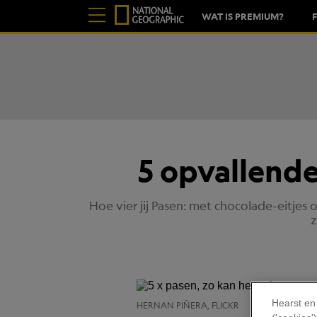
WAT IS PREMIUM?
5 opvallende
Hoe vier jij Pasen: met chocolade-eitjes o
z
Hearst en
HERNAN PIÑERA, FLICKR