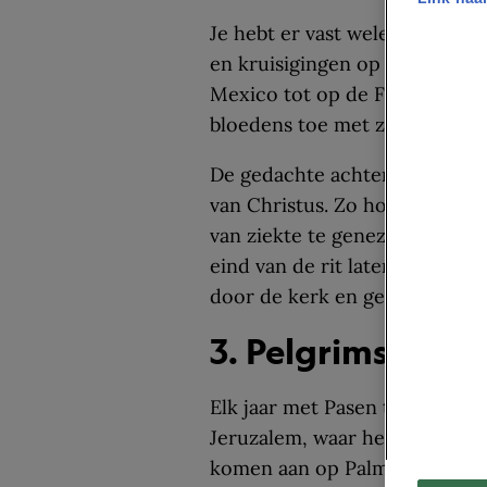
Je hebt er vast weleens een fot
en kruisigingen op Goede Vrij
Mexico tot op de Filipijnen. M
bloedens toe met zwepen op 
De gedachte achter het pijnlij
van Christus. Zo hopen de ge
van ziekte te genezen of simp
eind van de rit laten sommige 
door de kerk en gezondheidsin
3. Pelgrimstocht
Elk jaar met Pasen trekken du
Jeruzalem, waar het paasverha
komen aan op Palmzondag, de 