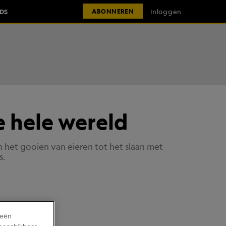
IDS
Inloggen
ABONNEREN
e hele wereld
van het gooien van eieren tot het slaan met
s.
ieën