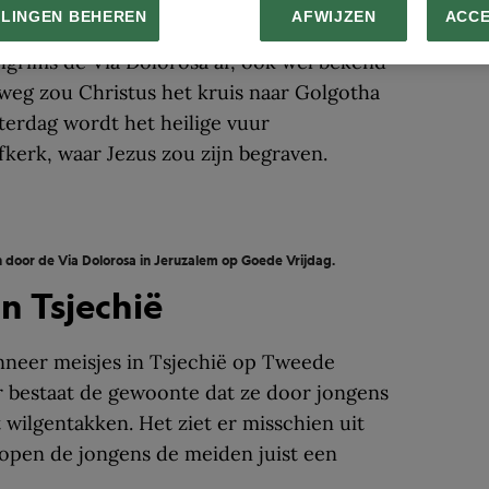
LLINGEN BEHEREN
AFWIJZEN
ACC
lgrims de Via Dolorosa af, ook wel bekend
 weg zou Christus het kruis naar Golgotha
erdag wordt het heilige vuur
fkerk, waar Jezus zou zijn begraven.
 door de Via Dolorosa in Jeruzalem op Goede Vrijdag.
n Tsjechië
neer meisjes in Tsjechië op Tweede
r bestaat de gewoonte dat ze door jongens
wilgentakken. Het ziet er misschien uit
 hopen de jongens de meiden juist een