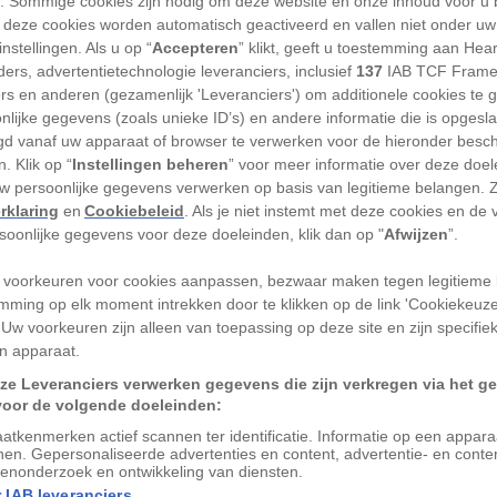
'). Sommige cookies zijn nodig om deze website en onze inhoud voor u
eld gevierd. Van oudsher staan christenen
 deze cookies worden automatisch geactiveerd en vallen niet onder uw
nstellingen. Als u op “
Accepteren
” klikt, geeft u toestemming aan Hea
de opstanding van Jezus
, maar in de loop
ers, advertentietechnologie leveranciers, inclusief
137
IAB TCF Frame
t uiteenlopende tradities ontstaan.
ers en anderen (gezamenlijk 'Leveranciers') om additionele cookies te 
nlijke gegevens (zoals unieke ID’s) en andere informatie die is opgesl
ren in Bulgarije
d vanaf uw apparaat of browser te verwerken voor de hieronder besc
. Klik op “
Instellingen beheren
” voor meer informatie over deze doe
uw persoonlijke gegevens verwerken op basis van legitieme belangen. 
ots aan. De hele week voorafgaand aan
rklaring
en
Cookiebeleid
. Als je niet instemt met deze cookies en de
paasdiensten, gezamenlijk eten en het
rsoonlijke gegevens voor deze doeleinden, klik dan op "
Afwijzen
”.
aaszaterdag, in de orthodoxe kerk ook wel
 voorkeuren voor cookies aanpassen, bezwaar maken tegen legitieme 
n het zijn dat je even raar staan kijken
mming op elk moment intrekken door te klikken op de link 'Cookiekeuz
ang de kerk uitwandelt. Het einde van de
 Uw voorkeuren zijn alleen van toepassing op deze site en zijn specifie
n apparaat.
in voor een gigantisch eiergevecht. Wie zijn
ouden, wint en kan een jaar vol voorspoed
ze Leveranciers verwerken gegevens die zijn verkregen via het g
voor de volgende doeleinden:
ei een heel jaar lang bewaart.
atkenmerken actief scannen ter identificatie. Informatie op een appar
nen. Gepersonaliseerde advertenties en content, advertentie- en conte
 doorstaan
enonderzoek en ontwikkeling van diensten.
 IAB leveranciers