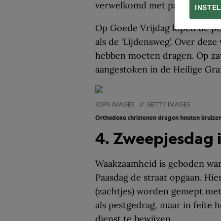
verwelkomd met palmtakken.
INSTE
Op Goede Vrijdag lopen de pe
als de ‘Lijdensweg’. Over deze
hebben moeten dragen. Op zat
aangestoken in de Heilige Gra
SOPA IMAGES
//
GETTY IMAGES
Orthodoxe christenen dragen houten kruizen
4. Zweepjesdag i
Waakzaamheid is geboden wan
Paasdag de straat opgaan. Hie
(zachtjes) worden gemept met 
als pestgedrag, maar in feite
dienst te bewijzen.