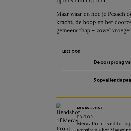
tijdens hun uittocht.
Maar waar en hoe je Pesach ook
kracht, de hoop en het doorz
gemeenschap – zowel vroeger 
LEES OOK
De oorsprong va
5 opvallende paa
MERAV PRONT
EDITOR
Merav Pront is editor bi
website als het Magazine.