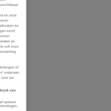
 beschikbaar
rst en onze
work-
gebruiken en
agen en/of
hreven
leinden en
Zie ook onze
 verwerking
belangen of
es' onderaan
k voor uw
ebruik van
aat opslaan
ntmetingen,