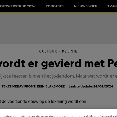
FOTOWEDSTRIJD 2026
PODCASTS
NIEUWSBRIEF
TV-G
CULTUUR
RELIGIE
ordt er gevierd met P
rijkste feesten binnen het jodendom. Maar wat wordt er e
TEKST
MERAV PRONT
, ERIN BLAKEMORE
Laatste Update: 24/04/2024
 derden gebruiken op deze website cookies en vergelijkbare technolog