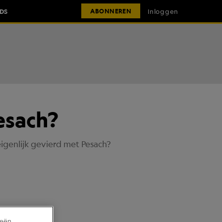
IDS
Inloggen
ABONNEREN
esach?
igenlijk gevierd met Pesach?
ieën