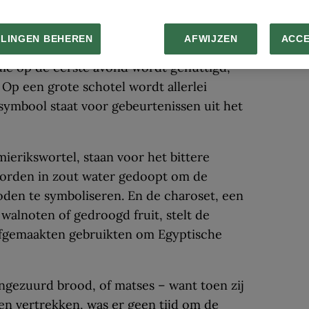
h gevierd?
LLINGEN BEHEREN
AFWIJZEN
ACC
n de slavernij en vieren zij de uittocht
 die op de eerste avond wordt genuttigd,
 Op een grote schotel wordt allerlei
symbool staat voor gebeurtenissen uit het
mierikswortel, staan voor het bittere
worden in zout water gedoopt om de
oden te symboliseren. En de charoset, een
 walnoten of gedroogd fruit, stelt de
aafgemaakten gebruikten om Egyptische
ngezuurd brood, of matses – want toen zij
en vertrekken, was er geen tijd om de