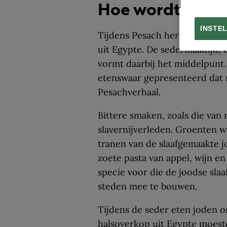
Hoe wordt Pesac
INSTE
Tijdens Pesach herdenken Jode
uit Egypte. De sedermaaltijd,
vormt daarbij het middelpunt.
etenswaar gepresenteerd dat 
Pesachverhaal.
Bittere smaken, zoals die van 
slavernijverleden. Groenten 
tranen van de slaafgemaakte j
zoete pasta van appel, wijn en
specie voor die de joodse sl
steden mee te bouwen.
Tijdens de seder eten joden o
halsoverkop uit Egypte moest