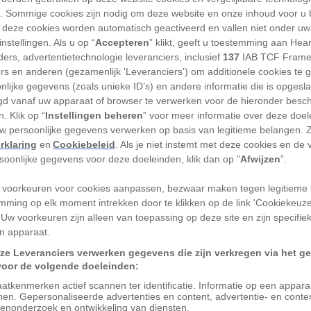
'). Sommige cookies zijn nodig om deze website en onze inhoud voor u
nd april, de Joodse maand nisan,
 deze cookies worden automatisch geactiveerd en vallen niet onder uw
le wereld zich voor op Pesach, een van
nstellingen. Als u op “
Accepteren
” klikt, geeft u toestemming aan Hea
en het jodendom. Tijdens deze acht dagen
ers, advertentietechnologie leveranciers, inclusief
137
IAB TCF Frame
ers en anderen (gezamenlijk 'Leveranciers') om additionele cookies te 
nden jaren van
religieuze
en culturele
nlijke gegevens (zoals unieke ID’s) en andere informatie die is opgesl
t weleens het joodse paasfeest genoemd,
d vanaf uw apparaat of browser te verwerken voor de hieronder besc
m: het
christelijke paasfeest
vindt zijn
. Klik op “
Instellingen beheren
” voor meer informatie over deze doe
uw persoonlijke gegevens verwerken op basis van legitieme belangen. 
Pesach. Maar wat is Pesach eigenlijk?
rklaring
en
Cookiebeleid
. Als je niet instemt met deze cookies en de
rsoonlijke gegevens voor deze doeleinden, klik dan op "
Afwijzen
”.
 van Pesach
 voorkeuren voor cookies aanpassen, bezwaar maken tegen legitieme 
zo’n drieduizend jaar geleden af. Uit angst
mming op elk moment intrekken door te klikken op de link 'Cookiekeuz
 Uw voorkeuren zijn alleen van toepassing op deze site en zijn specifie
al zouden overtreffen, besloot de
n apparaat.
 te maken. Ook dwong hij de Joden om hun
ze Leveranciers verwerken gegevens die zijn verkregen via het g
te verdrinken. Eén Joodse moeder weigerde
voor de volgende doeleinden:
n mandje van papyrus tussen het riet. Daar
atkenmerken actief scannen ter identificatie. Informatie op een appar
nen. Gepersonaliseerde advertenties en content, advertentie- en conte
chter van de farao. Het kindje zou
enonderzoek en ontwikkeling van diensten.