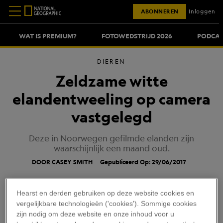
ABONNEREN
Inloggen
WAT IS PREMIUM?
FOTOWEDSTRIJD 2026
PODCAS
DIEREN
Zeldzame witte
elandentweeling op camera
vastgelegd
Deze in Noorwegen gefilmde elanden zijn
waarschijnlijk een maand oud.
DOOR CASEY SMITH
Gepubliceerd Op: 29/06/2017
Hearst en derden gebruiken op deze website cookies en
Tussen de miljoenen elanden die op het
vergelijkbare technologieën ('cookies'). Sommige cookies
noordelijk halfrond rondlopen, vallen deze twee
zijn nodig om deze website en onze inhoud voor u