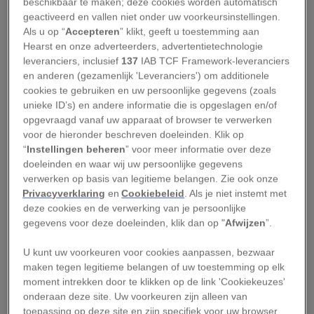
beschikbaar te maken; deze cookies worden automatisch
een beetje uit de toon. De twee elandjes, die
geactiveerd en vallen niet onder uw voorkeursinstellingen.
werden gefilmd toen ze met hun moeder een
Als u op “
Accepteren
” klikt, geeft u toestemming aan
wandeling in het woud maken, zijn volgens Lee
Hearst en onze adverteerders, advertentietechnologie
leveranciers, inclusief
137
IAB TCF Framework-leveranciers
Kantar, herten- en elandenbioloog van de staat
en anderen (gezamenlijk 'Leveranciers') om additionele
Maine, waarschijnlijk minder dan een maand oud
cookies te gebruiken en uw persoonlijke gegevens (zoals
– dat leidt hij af van hun grootte en mobiliteit.
unieke ID’s) en andere informatie die is opgeslagen en/of
opgevraagd vanaf uw apparaat of browser te verwerken
De meeste kalfjes worden rond 15 mei geboren,
voor de hieronder beschreven doeleinden. Klik op
waartoe deze twee waarschijnlijk ook behoren.
“
Instellingen beheren
” voor meer informatie over deze
Het komt regelmatig voor dat daar een tweeling
doeleinden en waar wij uw persoonlijke gegevens
verwerken op basis van legitieme belangen. Zie ook onze
bij is.
Privacyverklaring
en
Cookiebeleid
. Als je niet instemt met
deze cookies en de verwerking van je persoonlijke
Maar wat echt zeldzaam is, zijn albinokalfjes. Wat
gegevens voor deze doeleinden, klik dan op "
Afwijzen
”.
deze twee volgens Kantar zijn, ook al is het
U kunt uw voorkeuren voor cookies aanpassen, bezwaar
moeilijk met zekerheid te zeggen. “Als ze dat
maken tegen legitieme belangen of uw toestemming op elk
inderdaad zijn, is het een extreem zeldzaam
moment intrekken door te klikken op de link 'Cookiekeuzes'
fenomeen.” Hij zegt duizenden elanden gezien te
onderaan deze site. Uw voorkeuren zijn alleen van
toepassing op deze site en zijn specifiek voor uw browser