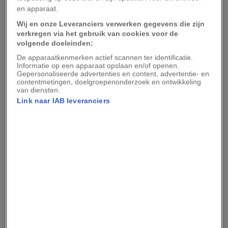
hebben tijdens zijn carrière, maar nog nooit
en apparaat.
heeft hij ze zo wit gezien.
Wij en onze Leveranciers verwerken gegevens die zijn
verkregen via het gebruik van cookies voor de
Ook al hebben ze niet dezelfde typische bruine
volgende doeleinden:
huid als andere elanden, is men er niet zeker van
De apparaatkenmerken actief scannen ter identificatie.
of witte en albino-elanden benadeeld zijn in het
Informatie op een apparaat opslaan en/of openen.
Gepersonaliseerde advertenties en content, advertentie- en
wild. De donkere vacht is moeilijk te zien in het
contentmetingen, doelgroepenonderzoek en ontwikkeling
van diensten.
wild, maar omdat er ook volwassen witte elanden
Link naar IAB leveranciers
gespot zijn, vermoed men dat moeders meer
verantwoordelijkheidsgevoel hebben als het hun
witte jongen aankomt.
De meeste elandenmoeders zijn heel
beschermend bij hun pasgeboren kalfjes, en de
overlevingskansen in de eerste maand hangen af
van hoe goed de moeder het kalf beschermt
voor eender welke bedreiging – voornamelijk