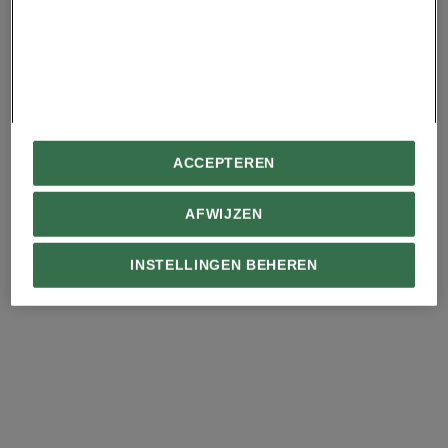
IJsland vogels van een
klif?
Giraffen lijken
verbazingwekkend
National Geographic Premium
ACCEPTEREN
goed in wiskunde
Waarom vuur soms ook
goed kan zijn voor de
AFWIJZEN
natuur
INSTELLINGEN BEHEREN
Advertentie - Lees hieronder verder