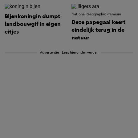
National Geographic Premium
Bijenkoningin dumpt
Deze papegaai keert
landbouwgif in eigen
eindelijk terug in de
eitjes
natuur
Advertentie - Lees hieronder verder