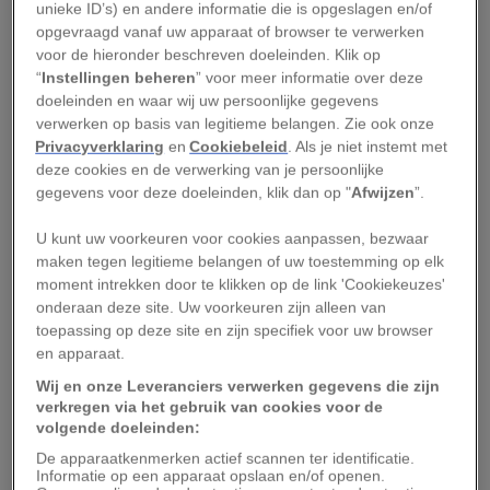
zich. Gefascineerd door de innige relatie tussen
unieke ID’s) en andere informatie die is opgeslagen en/of
walvissen en hun jongen – en de tijd die de
opgevraagd vanaf uw apparaat of browser te verwerken
voor de hieronder beschreven doeleinden. Klik op
kalven aan het begin van hun leven met hun
“
Instellingen beheren
” voor meer informatie over deze
moeder doorbrengen – besloot Takahaski
doeleinden en waar wij uw persoonlijke gegevens
onderzoek te doen naar deze zoogdieren.
verwerken op basis van legitieme belangen. Zie ook onze
Privacyverklaring
en
Cookiebeleid
. Als je niet instemt met
Hoewel ze veel
zeediersoorten
fotografeerde –
deze cookies en de verwerking van je persoonlijke
haaien
,
manta’s
, horsmakrelen en meer – had ze
gegevens voor deze doeleinden, klik dan op "
Afwijzen
”.
nog nooit met bultruggen gezwommen, een
U kunt uw voorkeuren voor cookies aanpassen, bezwaar
soort die ze heel graag in het wild wilde
maken tegen legitieme belangen of uw toestemming op elk
ontmoeten. “Ik was helemaal gefascineerd door
moment intrekken door te klikken op de link 'Cookiekeuzes'
walvissen,” geeft ze toe.
onderaan deze site. Uw voorkeuren zijn alleen van
toepassing op deze site en zijn specifiek voor uw browser
en apparaat.
Takahashi plande een korte snorkelvakantie van
Wij en onze Leveranciers verwerken gegevens die zijn
twee dagen naar wateren voor de kust van het
verkregen via het gebruik van cookies voor de
eiland Kumejima, waar bultruggen hun kalven ter
volgende doeleinden:
wereld brengen. Door het milde weer kon er
De apparaatkenmerken actief scannen ter identificatie.
Informatie op een apparaat opslaan en/of openen.
gezwommen worden en ze sloot zich aan bij een