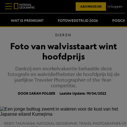
ABONNEREN
Inloggen
WAT IS PREMIUM?
FOTOWEDSTRIJD 2026
PODCAS
DIEREN
Foto van walvisstaart wint
hoofdprijs
Dankzij een snorkelvakantie behaalde deze
fotografe en walvisliefhebster de hoofdprijs bij de
jaarlijkse Traveler Photographer of the Year-
competitie.
DOOR SARAH POLGER
Laatste Update: 19/04/2022
REIKO TAKAHASHI, NATIONAL GEOGRAPHIC TRAVEL PHOTOGRAPHER OF