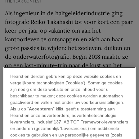
THE YEAR CONTEST
Als ingenieur in de halfgeleiderindustrie ging
fotografe Reiko Takahashi tot voor kort een paar
keer per jaar op vakantie om aan het
kantoorleven te ontsnappen en zich aan haar
grote passies te wijden: het zeeleven, duiken en
de onderwaterfotografie. Begin 2018 maakte ze
op een last-minute-trip naar de kust van het
eiland Kumejima bij Okinawa in
Japan
voor het
Hearst en derden gebruiken op deze website cookies en
eerst persoonlijk kennis met een bultrug. De foto
vergelijkbare technologieën ('cookies'). Sommige cookies
zijn nodig om deze website en onze inhoud voor u
die ze van dat moment maakte, won dit jaar de
beschikbaar te maken; deze cookies worden automatisch
hoofdprijs in de Travel Photographer of the
geactiveerd en vallen niet onder uw voorkeursinstellingen.
Year-competitie van National Geographic.
Als u op “
Accepteren
” klikt, geeft u toestemming aan
Hearst en onze adverteerders, advertentietechnologie
“Ik wilde heel graag de band tussen een
bultrug
leveranciers, inclusief
137
IAB TCF Framework-leveranciers
en anderen (gezamenlijk 'Leveranciers') om additionele
en haar kalf meemaken,” herinnert Takahashi
cookies te gebruiken en uw persoonlijke gegevens (zoals