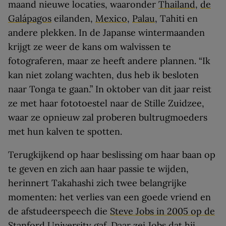
maand nieuwe locaties, waaronder
Thailand
,
de
Galápagos
eilanden,
Mexico
,
Palau
, Tahiti en
andere plekken. In de Japanse wintermaanden
krijgt ze weer de kans om walvissen te
fotograferen, maar ze heeft andere plannen. “Ik
kan niet zolang wachten, dus heb ik besloten
naar Tonga te gaan.” In oktober van dit jaar reist
ze met haar fototoestel naar de Stille Zuidzee,
waar ze opnieuw zal proberen bultrugmoeders
met hun kalven te spotten.
Terugkijkend op haar beslissing om haar baan op
te geven en zich aan haar passie te wijden,
herinnert Takahashi zich twee belangrijke
momenten: het verlies van een goede vriend en
de afstudeerspeech die
Steve Jobs in 2005 op de
Stanford University gaf
. Daar zei Jobs dat hij