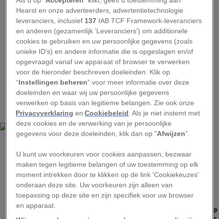
De vleesetende planten vullen hun normale
Hearst en onze adverteerders, advertentietechnologie
leveranciers, inclusief
137
IAB TCF Framework-leveranciers
menu van water en zonlicht aan door met behulp
en anderen (gezamenlijk 'Leveranciers') om additionele
van chemische en visuele trucs insecten naar de
cookies te gebruiken en uw persoonlijke gegevens (zoals
nectar op de buitenste rand van hun vangbeker
unieke ID’s) en andere informatie die is opgeslagen en/of
opgevraagd vanaf uw apparaat of browser te verwerken
te lokken. Doordat de rand glibberig kan zijn,
voor de hieronder beschreven doeleinden. Klik op
vooral als het regent, kukelen de insecten soms
“
Instellingen beheren
” voor meer informatie over deze
in de beker eronder. Daar worden ze verteerd
doeleinden en waar wij uw persoonlijke gegevens
verwerken op basis van legitieme belangen. Zie ook onze
dankzij een speciale vloeistof.
Privacyverklaring
en
Cookiebeleid
. Als je niet instemt met
deze cookies en de verwerking van je persoonlijke
gegevens voor deze doeleinden, klik dan op "
Afwijzen
”.
U kunt uw voorkeuren voor cookies aanpassen, bezwaar
maken tegen legitieme belangen of uw toestemming op elk
moment intrekken door te klikken op de link 'Cookiekeuzes'
onderaan deze site. Uw voorkeuren zijn alleen van
toepassing op deze site en zijn specifiek voor uw browser
WENG NGAI LAM, NATIONAL UNIVERSITY OF SINGAPORE
en apparaat.
Een volwassen vrouwtje van de Thomisus nepenthiphilus krabspin wacht op
bezoekende insecten bij de ingang van een vangbeker van een Nepenthes