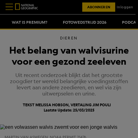
ABONNEREN
Inloggen
WAT IS PREMIUM?
FOTOWEDSTRIJD 2026
PODCAS
DIEREN
Het belang van walvisurine
voor een gezond zeeleven
Uit recent onderzoek blijkt dat het grootste
zoogdier ter wereld belangrijke voedingsstoffen
levert aan andere zeedieren, en wel via zijn
uitwerpselen en urine.
TEKST MELISSA HOBSON, VERTALING
JIM POULI
Laatste Update: 25/03/2025
MARTIN VAN ASWEGEN, NOAA PERMIT 21476