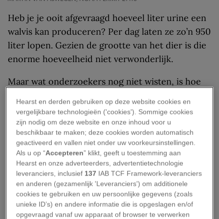
Heb je je ooit afgevraagd hoeveel liter urine een
walvis kan produceren? Per dag laten ze zo’n 950
liter lopen. Gezien de grootte van het dier is die
enorme hoeveelheid niet verwonderlijk.
Maar wat onderzoekers nog niet wisten, is hoe
essentieel de voedingsstoffen in walvisurine zijn
Hearst en derden gebruiken op deze website cookies en
voor het mariene ecosysteem – tot nu. Hoe
vergelijkbare technologieën ('cookies'). Sommige cookies
profiteren andere zeedieren van de urine van
zijn nodig om deze website en onze inhoud voor u
beschikbaar te maken; deze cookies worden automatisch
walvissen?
geactiveerd en vallen niet onder uw voorkeursinstellingen.
Als u op “
Accepteren
” klikt, geeft u toestemming aan
De cyclus van
Hearst en onze adverteerders, advertentietechnologie
leveranciers, inclusief
137
IAB TCF Framework-leveranciers
voedingsstoffen
en anderen (gezamenlijk 'Leveranciers') om additionele
cookies te gebruiken en uw persoonlijke gegevens (zoals
Het was al langere tijd bekend dat de
unieke ID’s) en andere informatie die is opgeslagen en/of
opgevraagd vanaf uw apparaat of browser te verwerken
voedingsstoffen in walvisuitwerpselen nuttig zijn