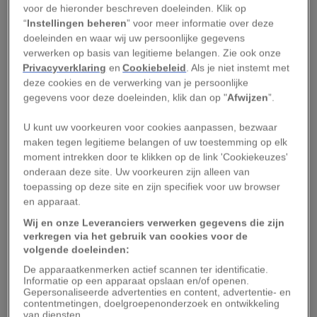
voor de hieronder beschreven doeleinden. Klik op
voor soorten die in ondiepe wateren leven.
“
Instellingen beheren
” voor meer informatie over deze
doeleinden en waar wij uw persoonlijke gegevens
Deze gigantische zeedieren voeden zich met
verwerken op basis van legitieme belangen. Zie ook onze
Privacyverklaring
en
Cookiebeleid
. Als je niet instemt met
kleine diertjes die op de oceaanbodem leven.
deze cookies en de verwerking van je persoonlijke
Wanneer ze vol zitten, trekken ze naar de
gegevens voor deze doeleinden, klik dan op "
Afwijzen
”.
oppervlakte om hun uitwerpselen achter te
U kunt uw voorkeuren voor cookies aanpassen, bezwaar
laten.
maken tegen legitieme belangen of uw toestemming op elk
moment intrekken door te klikken op de link 'Cookiekeuzes'
Leestip:
Een walvis met een volle buik zingt meer,
onderaan deze site. Uw voorkeuren zijn alleen van
blijkt uit onderzoek
toepassing op deze site en zijn specifiek voor uw browser
en apparaat.
Uit een recente studie van de University of
Wij en onze Leveranciers verwerken gegevens die zijn
Vermont (VS),
gepubliceerd in het vakblad
verkregen via het gebruik van cookies voor de
volgende doeleinden:
Nature Communications
, blijkt dat niet alleen de
De apparaatkenmerken actief scannen ter identificatie.
uitwerpselen deze rol vervullen. Het onderzoek
Informatie op een apparaat opslaan en/of openen.
Gepersonaliseerde advertenties en content, advertentie- en
toont aan dat ook walvispis een belangrijke
contentmetingen, doelgroepenonderzoek en ontwikkeling
bijdrage levert aan het behoud van een gezond
van diensten.