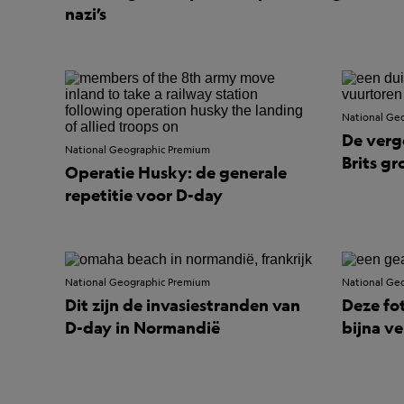
nazi’s
National Ge
De verg
National Geographic Premium
Brits g
Operatie Husky: de generale
repetitie voor D-day
National Geographic Premium
National Ge
Dit zijn de invasiestranden van
Deze fo
D-day in Normandië
bijna v