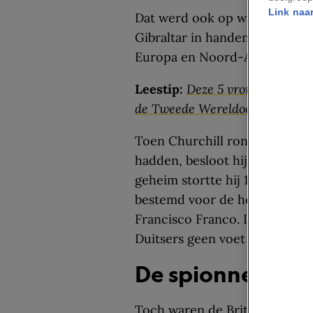
Link naar
Dat werd ook op waarde gesc
Gibraltar in handen kreeg, be
Europa en Noord-Afrika, maar
Leestip:
Deze 5 vrouwelijke s
de Tweede Wereldoorlog
Toen Churchill rond 1940 vern
hadden, besloot hij er alles a
geheim stortte hij 10 miljoen
bestemd voor de hoogste beve
Francisco Franco. In ruil daar
Duitsers geen voet aan de gro
De spionnen van
Toch waren de Britten er niet 