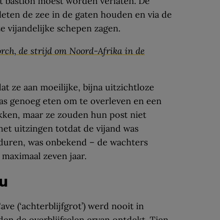
et bastion moest worden verlaten. De
leten de zee in de gaten houden en via de
 vijandelijke schepen zagen.
rch, de strijd om Noord-Afrika in de
at ze aan moeilijke, bijna uitzichtloze
was genoeg eten om te overleven en een
wekken, maar ze zouden hun post niet
et uitzingen totdat de vijand was
 duren, was onbekend – de wachters
maximaal zeven jaar.
nu
e (‘achterblijfgrot’) werd nooit in
en de overblijfselen ervan ontdekt. Tien