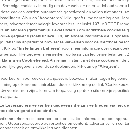
'). Sommige cookies zijn nodig om deze website en onze inhoud voor u
COMMONS
 deze cookies worden automatisch geactiveerd en vallen niet onder uw
nstellingen. Als u op “
Accepteren
” klikt, geeft u toestemming aan Hea
als strategisch knooppunt. Het Britse
ers, advertentietechnologie leveranciers, inclusief
137
IAB TCF Frame
traat van Gibraltar, de smalle waterweg
ers en anderen (gezamenlijk 'Leveranciers') om additionele cookies te 
nlijke gegevens (zoals unieke ID’s) en andere informatie die is opgesl
 en is een ideale controlepost voor het
d vanaf uw apparaat of browser te verwerken voor de hieronder besc
dellandse Zee. In de Tweede
. Klik op “
Instellingen beheren
” voor meer informatie over deze doe
hter een andere, geheime functie: het
uw persoonlijke gegevens verwerken op basis van legitieme belangen. 
rklaring
en
Cookiebeleid
. Als je niet instemt met deze cookies en de
ngenpost voor spionage.
rsoonlijke gegevens voor deze doeleinden, klik dan op "
Afwijzen
”.
ligging van Gibraltar
 voorkeuren voor cookies aanpassen, bezwaar maken tegen legitieme 
mming op elk moment intrekken door te klikken op de link 'Cookiekeuz
elijkste puntje van Spanje, op slechts 14
 Uw voorkeuren zijn alleen van toepassing op deze site en zijn specifie
n apparaat.
continent; op een heldere dag is Marokko
ze Leveranciers verwerken gegevens die zijn verkregen via het g
or de strategische ligging waren schepen
voor de volgende doeleinden:
en bevaren eenvoudig te controleren vanaf
atkenmerken actief scannen ter identificatie. Informatie op een appar
nen. Gepersonaliseerde advertenties en content, advertentie- en conte
enonderzoek en ontwikkeling van diensten.