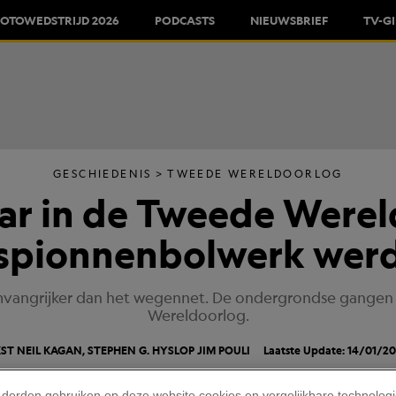
FOTOWEDSTRIJD 2026
PODCASTS
NIEUWSBRIEF
TV-G
GESCHIEDENIS
TWEEDE WERELDOORLOG
ar in de Tweede Were
spionnenbolwerk wer
omvangrijker dan het wegennet. De ondergrondse gangen 
Wereldoorlog.
ST NEIL KAGAN, STEPHEN G. HYSLOP
JIM POULI
Laatste Update: 14/01/20
 derden gebruiken op deze website cookies en vergelijkbare technolog