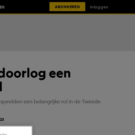
IDS
Inloggen
ABONNEREN
ldoorlog een
d
speelden een belangrijke rol in de Tweede
25
ieën