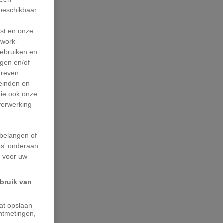
 beschikbaar
rst en onze
work-
gebruiken en
agen en/of
hreven
leinden en
Zie ook onze
 verwerking
belangen of
es' onderaan
k voor uw
ebruik van
aat opslaan
ntmetingen,