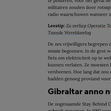
te posteren, voor het geval h
militairen zouden door rotssp
radio waarschuwen wanneer ze
Leestip:
Zo verliep Operatie To
Tweede Wereldoorlog
De zes vrijwilligers begrepen d
missie begonnen. In de grot 
fiets om elektriciteit op te 
kunnen verlaten. Ze moesten h
verdwenen. Hoe lang dat zou
hadden genoeg proviand voor 
Gibraltar anno 
De zogenaamde Stay Behind Cav
gebruik genomen. In 1997 werd