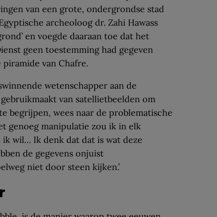
ingen van een grote, ondergrondse stad
. Egyptische archeoloog dr. Zahi Hawass
ond’ en voegde daaraan toe dat het
ienst geen toestemming had gegeven
e piramide van Chafre.
ijswinnende wetenschapper aan de
e gebruikmaakt van satellietbeelden om
te begrijpen, wees naar de problematische
t genoeg manipulatie zou ik in elk
 ik wil… Ik denk dat dat is wat deze
bben de gegevens onjuist
elweg niet door steen kijken.’
r
ibble, is de manier waarop twee eeuwen