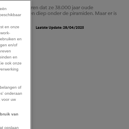
happers beweren dat ze 38.000 jaar oude
ieën
dekt, begraven diep onder de piramiden. Maar er is
 beschikbaar
rst en onze
ING
MYRTHE PRINS
Laatste Update: 28/04/2025
work-
gebruiken en
agen en/of
hreven
leinden en
Zie ook onze
 verwerking
belangen of
es' onderaan
k voor uw
ebruik van
aat opslaan