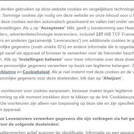
Twee Italiaanse wetensc
 derden gebruiken op deze website cookies en vergelijkbare technolog
constructies hebben ont
'). Sommige cookies zijn nodig om deze website en onze inhoud voor u
reden voor scepsis.
 deze cookies worden automatisch geactiveerd en vallen niet onder uw
nstellingen. Als u op “
Accepteren
” klikt, geeft u toestemming aan Hea
TEKST CANDIDA MOSS, VERTAL
ers, advertentietechnologie leveranciers, inclusief
137
IAB TCF Frame
ers en anderen (gezamenlijk 'Leveranciers') om additionele cookies te 
nlijke gegevens (zoals unieke ID’s) en andere informatie die is opgesl
d vanaf uw apparaat of browser te verwerken voor de hieronder besc
. Klik op “
Instellingen beheren
” voor meer informatie over deze doe
erschenen er op het internet verhalen
uw persoonlijke gegevens verwerken op basis van legitieme belangen. 
rklaring
en
Cookiebeleid
. Als je niet instemt met deze cookies en de
tad die onder de
piramiden van Giza
zou
rsoonlijke gegevens voor deze doeleinden, klik dan op "
Afwijzen
”.
eksteam, geleid door de gepensioneerde
 dr.
Corrado Malanga
en voormalig
 voorkeuren voor cookies aanpassen, bezwaar maken tegen legitieme 
mming op elk moment intrekken door te klikken op de link 'Cookiekeuz
, beweerde onder de piramide van Chafre
 Uw voorkeuren zijn alleen van toepassing op deze site en zijn specifie
ar oude structuur te hebben ontdekt en
n apparaat.
ze Leveranciers verwerken gegevens die zijn verkregen via het g
voor de volgende doeleinden:
lië verkondigden Malanga en Biondi dat ze,
atkenmerken actief scannen ter identificatie. Informatie op een appar