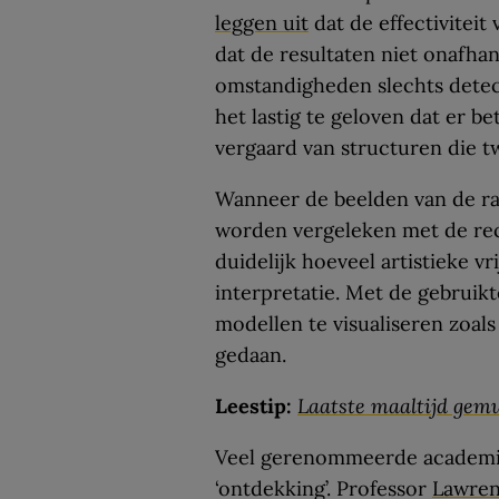
leggen uit
dat de effectivitei
dat de resultaten niet onafhank
omstandigheden slechts detec
het lastig te geloven dat er 
vergaard van structuren die 
Wanneer de beelden van de ra
worden vergeleken met de rec
duidelijk hoeveel artistieke v
interpretatie. Met de gebruik
modellen te visualiseren zoals
gedaan.
Leestip:
Laatste maaltijd gem
Veel gerenommeerde academic
‘ontdekking’. Professor
Lawren