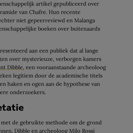
nschappelijk artikel gepubliceerd over
iramide van Chafre. Hun recente
 echter niet gepeerreviewd en Malanga
tenschappelijke boeken over buitenaards
esenteerd aan een publiek dat al lange
ten over mysterieuze, verborgen kamers
int Dibble
, een vooraanstaande archeoloog
 leken legitiem door de academische titels
tten haken en ogen aan de hypothese van
dere onderzoekers.
etatie
m met de gebruikte methode om de grond
nnen. Dibble en archeoloog Milo Rossi