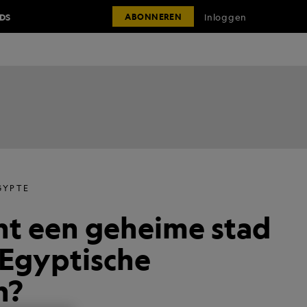
IDS
Inloggen
ABONNEREN
GYPTE
cht een geheime stad
 Egyptische
n?