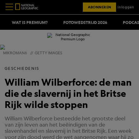
ABONNEREN
Inloggen
WAT IS PREMIUM?
FOTOWEDSTRIJD 2026
PODCAS
MIKROMAN6
//
GETTY IMAGES
GESCHIEDENIS
William Wilberforce: de man
die de slavernij in het Britse
Rijk wilde stoppen
William Wilberforce besteedde het grootste deel
van zijn leven aan het beëindigen van de
slavenhandel en slavernij in het Britse Rijk. Een week
voor zijn dood werd de wet aangenomen waar hij zo