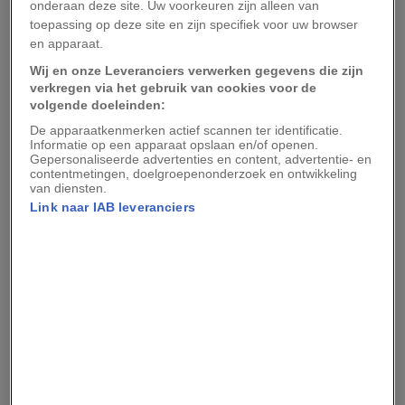
dominee werd, veranderde er iets. Hij kreeg
onderaan deze site. Uw voorkeuren zijn alleen van
toepassing op deze site en zijn specifiek voor uw browser
intense spijt en werd een belangrijke stem van
en apparaat.
de abolitionistische beweging in Engeland.
Wij en onze Leveranciers verwerken gegevens die zijn
verkregen via het gebruik van cookies voor de
Hij is ook de auteur van de welbekende hymne
volgende doeleinden:
Amazing Grace
, die hij schreef naar aanleiding
De apparaatkenmerken actief scannen ter identificatie.
van zijn slavernijverleden:
Informatie op een apparaat opslaan en/of openen.
Gepersonaliseerde advertenties en content, advertentie- en
contentmetingen, doelgroepenonderzoek en ontwikkeling
Amazing grace, how sweet the sound
van diensten.
That saved a wretch like me.
Link naar IAB leveranciers
I once was lost, but now am found,
Was blind, but now I see.
William Wilberforce in de
politiek
Hoewel de jonge Wilberforce zeer geïnspireerd
is door Newton en het evangelie, feest hij er in