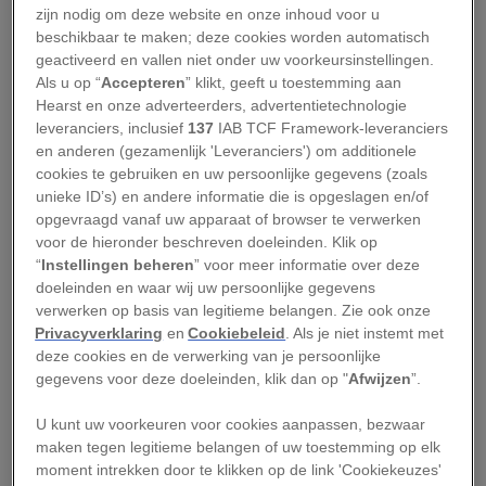
zijn nodig om deze website en onze inhoud voor u
William Wilberforce (1759-1833) wordt geboren
beschikbaar te maken; deze cookies worden automatisch
in de havenstad Hull, in een familie van
geactiveerd en vallen niet onder uw voorkeursinstellingen.
Als u op “
Accepteren
” klikt, geeft u toestemming aan
kooplieden. Als zijn vader overlijdt en zijn
Hearst en onze adverteerders, advertentietechnologie
moeder hem niet langer kan onderhouden,
leveranciers, inclusief
137
IAB TCF Framework-leveranciers
stuurt ze hem naar zijn welvarende oom en
en anderen (gezamenlijk 'Leveranciers') om additionele
cookies te gebruiken en uw persoonlijke gegevens (zoals
tante. Hier komt de negenjarige Wilberforce
unieke ID’s) en andere informatie die is opgeslagen en/of
voor het eerst in aanraking met de evangelist
opgevraagd vanaf uw apparaat of browser te verwerken
John Newton.
voor de hieronder beschreven doeleinden. Klik op
“
Instellingen beheren
” voor meer informatie over deze
Leestip:
Hoe slavernij Nederland rijk maakt - en
doeleinden en waar wij uw persoonlijke gegevens
verwerken op basis van legitieme belangen. Zie ook onze
uiteindelijk werd afgeschaft
Privacyverklaring
en
Cookiebeleid
. Als je niet instemt met
deze cookies en de verwerking van je persoonlijke
Newton was jarenlang kapitein van een
gegevens voor deze doeleinden, klik dan op "
Afwijzen
”.
slavenschip en had daar – net als zijn tijdgenoten
U kunt uw voorkeuren voor cookies aanpassen, bezwaar
– maar weinig problemen mee. Toen hij er
maken tegen legitieme belangen of uw toestemming op elk
vanwege gezondheidsproblemen mee stopte en
moment intrekken door te klikken op de link 'Cookiekeuzes'