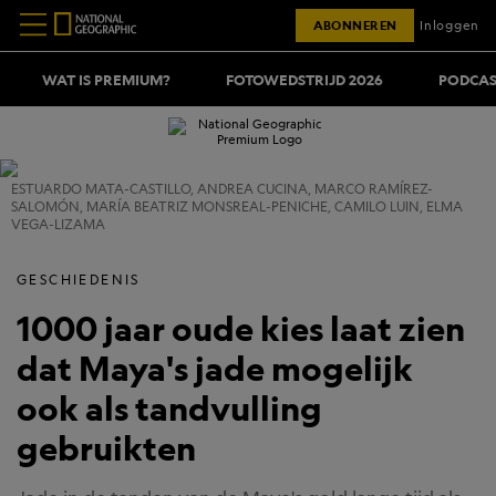
ABONNEREN
Inloggen
WAT IS PREMIUM?
FOTOWEDSTRIJD 2026
PODCAS
ESTUARDO MATA-CASTILLO, ANDREA CUCINA, MARCO RAMÍREZ-
SALOMÓN, MARÍA BEATRIZ MONSREAL-PENICHE, CAMILO LUIN, ELMA
VEGA-LIZAMA
GESCHIEDENIS
1000 jaar oude kies laat zien
dat Maya's jade mogelijk
ook als tandvulling
gebruikten