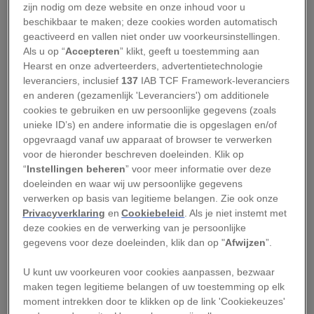
zijn nodig om deze website en onze inhoud voor u
onderzoekers aan het
beschikbaar te maken; deze cookies worden automatisch
geactiveerd en vallen niet onder uw voorkeursinstellingen.
denken
Als u op “
Accepteren
” klikt, geeft u toestemming aan
Hearst en onze adverteerders, advertentietechnologie
leveranciers, inclusief
137
IAB TCF Framework-leveranciers
Al tientallen jaren vinden archeologen Maya-
en anderen (gezamenlijk 'Leveranciers') om additionele
tanden waarin kleine stukjes jade, pyriet of
cookies te gebruiken en uw persoonlijke gegevens (zoals
andere mineralen zijn verwerkt. Tot nu toe
unieke ID’s) en andere informatie die is opgeslagen en/of
opgevraagd vanaf uw apparaat of browser te verwerken
gingen de meeste onderzoekers ervan uit dat
voor de hieronder beschreven doeleinden. Klik op
deze inleg vooral een rituele of esthetische
“
Instellingen beheren
” voor meer informatie over deze
functie had. De versieringen zitten namelijk
doeleinden en waar wij uw persoonlijke gegevens
verwerken op basis van legitieme belangen. Zie ook onze
meestal in de voortanden en waren daardoor
Privacyverklaring
en
Cookiebeleid
. Als je niet instemt met
goed zichtbaar.
deze cookies en de verwerking van je persoonlijke
gegevens voor deze doeleinden, klik dan op "
Afwijzen
”.
Een nieuwe studie,
gepubliceerd in het
Journal of
Archaeological Science: Reports
, zet dat beeld nu
U kunt uw voorkeuren voor cookies aanpassen, bezwaar
maken tegen legitieme belangen of uw toestemming op elk
op losse schroeven. Wetenschappers
moment intrekken door te klikken op de link 'Cookiekeuzes'
onderzochten een bijzondere kies met een jade-