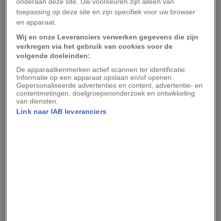
onderaan deze site. Uw voorkeuren zijn alleen van
inleg. Omdat deze zich achter in de mond
toepassing op deze site en zijn specifiek voor uw browser
en apparaat.
bevindt en nauwelijks zichtbaar was, leek het
Wij en onze Leveranciers verwerken gegevens die zijn
minder waarschijnlijk dat deze steen om
verkregen via het gebruik van cookies voor de
decoratieve redenen was ingelegd.
volgende doeleinden:
De apparaatkenmerken actief scannen ter identificatie.
Wil je niets missen?
Volg National Geographic op
Informatie op een apparaat opslaan en/of openen.
Gepersonaliseerde advertenties en content, advertentie- en
Google Discover
en voeg toe als
voorkeursbron
contentmetingen, doelgroepenonderzoek en ontwikkeling
om onze verhalen vaker te zien in je Google-feed!
van diensten.
Link naar IAB leveranciers
‘De holte is perfect behandeld’, zegt
tandantropoloog Elma Vega-Lizama van de
Autonome Universiteit van Yucatán (Mexico), een
van de auteurs van het onderzoek. ‘Het is een
heel nauwkeurige ingreep.’
Volgens de onderzoekers wijst die precisie erop
dat de Maya’s mogelijk veel meer kennis hadden