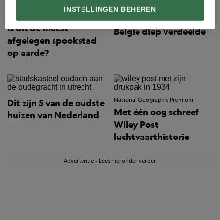
National Geographic Premium
INSTELLINGEN BEHEREN
National Geographic Premium
Hoe koning Leopold III
Is dit de meest
België diep verdeelde
afgelegen spookstad
op aarde?
National Geographic Premium
Dit zijn 5 van de oudste
Met één oog schreef
huizen van Nederland
Wiley Post
luchtvaarthistorie
Advertentie - Lees hieronder verder