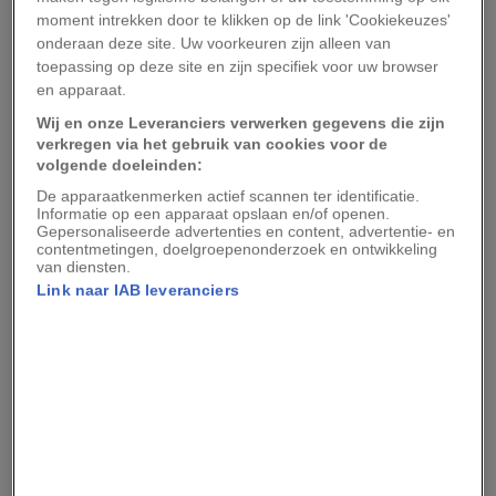
moment intrekken door te klikken op de link 'Cookiekeuzes'
uiterlijk. Er waren nuttige tuinen, zoals
onderaan deze site. Uw voorkeuren zijn alleen van
moestuinen, kruidentuinen of wijngaarden. Bij
toepassing op deze site en zijn specifiek voor uw browser
kastelen en paleizen kwamen ook andere typen
en apparaat.
tuinen voor. Siertuinen waren bedoeld voor
Wij en onze Leveranciers verwerken gegevens die zijn
verkregen via het gebruik van cookies voor de
ontspanning, om in te wandelen of om mee te
volgende doeleinden:
pronken. Lusthoven golden als de plek waar
De apparaatkenmerken actief scannen ter identificatie.
geliefden elkaar – heimelijk – konden
Informatie op een apparaat opslaan en/of openen.
Gepersonaliseerde advertenties en content, advertentie- en
ontmoeten. Een bijzondere tuin kennen we uit
contentmetingen, doelgroepenonderzoek en ontwikkeling
van diensten.
de middeleeuwse literatuur en beeldende kunst:
Link naar IAB leveranciers
de besloten hof, de
hortus conclusus
, gewijd aan
Maria en haar Jezuskind.
De vroegst beschreven
tuinen
Een van de eerste bekende bronnen over