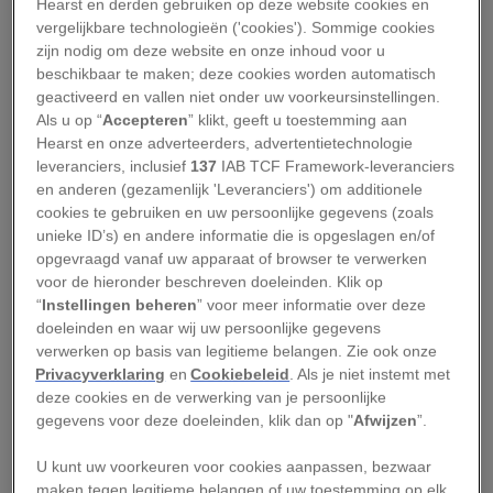
Hearst en derden gebruiken op deze website cookies en
Dit artikel verscheen in
National Geographic
vergelijkbare technologieën ('cookies'). Sommige cookies
Historia editie 2, 2019.
zijn nodig om deze website en onze inhoud voor u
beschikbaar te maken; deze cookies worden automatisch
Religie was in de Middeleeuwen een belangrijke
geactiveerd en vallen niet onder uw voorkeursinstellingen.
Als u op “
Accepteren
” klikt, geeft u toestemming aan
drijfveer voor het menselijk handelen. Dat had
Hearst en onze adverteerders, advertentietechnologie
ook een duidelijke weerslag op het denken over
leveranciers, inclusief
137
IAB TCF Framework-leveranciers
tuinen. Wij zien ongerepte natuurgebieden met
en anderen (gezamenlijk 'Leveranciers') om additionele
cookies te gebruiken en uw persoonlijke gegevens (zoals
wilde dieren als paradijselijk, voor een
unieke ID’s) en andere informatie die is opgeslagen en/of
middeleeuwer was de natuur wild en gevaarlijk.
opgevraagd vanaf uw apparaat of browser te verwerken
Hij kon echter wel het paradijs op aarde
voor de hieronder beschreven doeleinden. Klik op
“
Instellingen beheren
” voor meer informatie over deze
nabootsen door een muur te bouwen om een
doeleinden en waar wij uw persoonlijke gegevens
stuk land en het in te richten met groen,
verwerken op basis van legitieme belangen. Zie ook onze
schaduw en water. De tuin kon ook symbool zijn
Privacyverklaring
en
Cookiebeleid
. Als je niet instemt met
deze cookies en de verwerking van je persoonlijke
van het zinnelijke, waar verleiding op de loer lag.
gegevens voor deze doeleinden, klik dan op "
Afwijzen
”.
In de Middeleeuwen bestonden verschillende
U kunt uw voorkeuren voor cookies aanpassen, bezwaar
soorten tuinen, elk met een eigen functie en
maken tegen legitieme belangen of uw toestemming op elk