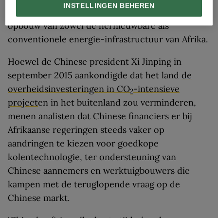
INSTELLINGEN BEHEREN
banken, een doorslaggevende rol gespeeld in de
opbouw van zowel de hernieuwbare als
conventionele energie-infrastructuur van Afrika.
Hoewel de Chinese president Xi Jinping in
september 2015 aankondigde dat het land
de
overheidsinvesteringen in CO
-intensieve
2
project
en in het buitenland zou verminderen,
menen analisten dat Chinese financiers er bij
Afrikaanse regeringen steeds vaker op
aandringen te kiezen voor goedkope
kolentechnologie, ter ondersteuning van
Chinese aannemers en werktuigbouwers die
kampen met de teruglopende vraag op de
Chinese markt.