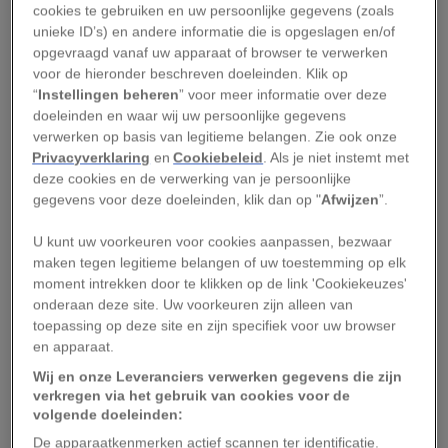
Corporation of China. Ze zal 1050 megawatt aan
cookies te gebruiken en uw persoonlijke gegevens (zoals
unieke ID’s) en andere informatie die is opgeslagen en/of
capaciteit toevoegen aan het Keniaanse
opgevraagd vanaf uw apparaat of browser te verwerken
elektriciteitsnet en een aangrenzende
voor de hieronder beschreven doeleinden. Klik op
diepzeehaven met aanlegplaatsen voor 32
“
Instellingen beheren
” voor meer informatie over deze
doeleinden en waar wij uw persoonlijke gegevens
schepen van stroom voorzien. Zowel de centrale
verwerken op basis van legitieme belangen. Zie ook onze
als de haven maakt deel uit van een ambitieus
Privacyverklaring
en
Cookiebeleid
. Als je niet instemt met
overheidsprogramma om Kenia nog vóór 2030 te
deze cookies en de verwerking van je persoonlijke
gegevens voor deze doeleinden, klik dan op "
Afwijzen
”.
veranderen in een land dat zich in de
middenmoot van industrielanden kan
U kunt uw voorkeuren voor cookies aanpassen, bezwaar
handhaven.
maken tegen legitieme belangen of uw toestemming op elk
moment intrekken door te klikken op de link 'Cookiekeuzes'
onderaan deze site. Uw voorkeuren zijn alleen van
Het project is mede controversieel vanwege de
toepassing op deze site en zijn specifiek voor uw browser
risico’s voor het fragiele zeemilieu rond het
en apparaat.
eiland Lamu, wat volgens velen ten koste zou
Wij en onze Leveranciers verwerken gegevens die zijn
kunnen gaan van Lamu’s belangrijkste
verkregen via het gebruik van cookies voor de
volgende doeleinden:
economische sectoren: de visserij en het
De apparaatkenmerken actief scannen ter identificatie.