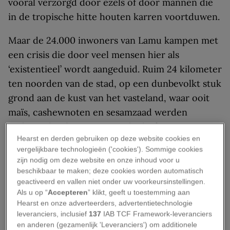
vooral verzorgd door ezels of door mannen die
in de tropische hitte houten karren voortduwen.
Maar de 24.000 inwoners van Lamu kampen met
een crisis die door veel mensen hier als
‘existentieel’ wordt aangeduid. Ruim 24 kilometer
ten noorden van de stad, op een dunbevolkt stuk
grond aan de kust van het vasteland, waar ooit
maïs, cashewnoten en sesamzaad werden
verbouwd, is het Keniaanse bedrijf Amu Power
Hearst en derden gebruiken op deze website cookies en
bezig met de voorbereidingen voor de bouw van
vergelijkbare technologieën ('cookies'). Sommige cookies
een twee miljard dollar kostende kolencentrale,
zijn nodig om deze website en onze inhoud voor u
de eerste van zijn soort in Oost-Afrika.
beschikbaar te maken; deze cookies worden automatisch
geactiveerd en vallen niet onder uw voorkeursinstellingen.
De centrale wordt gefinancierd met kapitaal uit
Als u op “
Accepteren
” klikt, geeft u toestemming aan
Hearst en onze adverteerders, advertentietechnologie
China, Zuid-Afrika en Kenia en gebouwd door
leveranciers, inclusief
137
IAB TCF Framework-leveranciers
het Chinese staatsbedrijf Power Construction
en anderen (gezamenlijk 'Leveranciers') om additionele