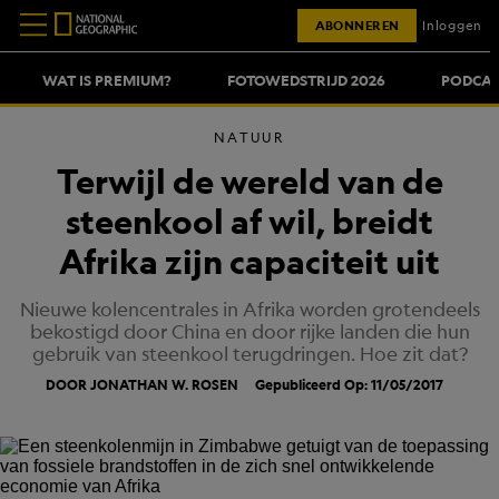
ABONNEREN
Inloggen
WAT IS PREMIUM?
FOTOWEDSTRIJD 2026
PODCAS
NATUUR
Terwijl de wereld van de
steenkool af wil, breidt
Afrika zijn capaciteit uit
Nieuwe kolencentrales in Afrika worden grotendeels
bekostigd door China en door rijke landen die hun
gebruik van steenkool terugdringen. Hoe zit dat?
DOOR JONATHAN W. ROSEN
Gepubliceerd Op: 11/05/2017