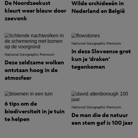
De Noordzeekust
Wilde orchideeën in
kleurt weer blauw door
Nederland en België
zeevonk
National Geographic Premium
In deze Sloveense grot
National Geographic Premium
kun je ‘draken’
Deze zeldzame wolken
tegenkomen
ontstaan hoog in de
atmosfeer
6 tips om de
National Geographic Premium
biodiversiteit in je tuin
De man die de natuur
te helpen
een stem gaf is 100 jaar