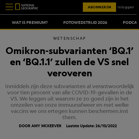
ABONNEREN
Inloggen
WAT IS PREMIUM?
FOTOWEDSTRIJD 2026
PODCAS
WETENSCHAP
Omikron-subvarianten ‘BQ.1’
en ‘BQ.1.1’ zullen de VS snel
veroveren
Inmiddels zijn deze subvarianten al verantwoordelijk
voor tien procent van alle COVID-19-gevallen in de
VS. We leggen uit waarom ze zo goed zijn in het
omzeilen van onze immuunafweer en met welke
vaccins we ons ertegen kunnen beschermen.inst
them.
DOOR AMY MCKEEVER
Laatste Update: 26/10/2022