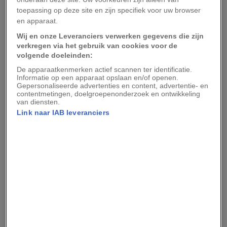
toepassing op deze site en zijn specifiek voor uw browser
We zetten de belangrijkste feiten op een rijtje.
en apparaat.
Wat zijn ‘B1.1', ’Q.1’, ‘BQ' en ‘BF.7’?
Wij en onze Leveranciers verwerken gegevens die zijn
verkregen via het gebruik van cookies voor de
volgende doeleinden:
De drie Omikron-subvarianten die zich in de VS
De apparaatkenmerken actief scannen ter identificatie.
momenteel razendsnel verbreiden, zijn allemaal
Informatie op een apparaat opslaan en/of openen.
Gepersonaliseerde advertenties en content, advertentie- en
afstammelingen van BA.5, de subvariant die nog
contentmetingen, doelgroepenonderzoek en ontwikkeling
altijd verantwoordelijk is voor circa twee derde
van diensten.
Link naar IAB leveranciers
van alle COVID-19-besmettingen in de VS. Zoals
eerder door
National Geographic
werd gemeld
,
zijn alle Omikron-afstammelingen zorgwekkend
omdat ze een aantal eigenschappen gemeen
hebben: ze verbreiden zich gemakkelijker dan
voorgaande varianten en kunnen opgebouwde
antistoffen tegen COVID-19 omzeilen.
Volgens
Stuart Ray
, expert in infectieziekten aan