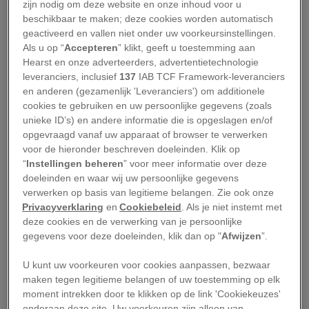
zijn nodig om deze website en onze inhoud voor u
aangetroffen.
beschikbaar te maken; deze cookies worden automatisch
geactiveerd en vallen niet onder uw voorkeursinstellingen.
Volgens
John Swartzberg
, expert in
Als u op “
Accepteren
” klikt, geeft u toestemming aan
infectieziekten en vaccinologie aan de School of
Hearst en onze adverteerders, advertentietechnologie
leveranciers, inclusief
137
IAB TCF Framework-leveranciers
Public Health van de University of California in
en anderen (gezamenlijk 'Leveranciers') om additionele
Berkeley, kan de situatie ‘binnen een paar weken
cookies te gebruiken en uw persoonlijke gegevens (zoals
omslaan’ als deze subvarianten zich in dit tempo
unieke ID’s) en andere informatie die is opgeslagen en/of
opgevraagd vanaf uw apparaat of browser te verwerken
blijven verspreiden. ‘Een van deze stammen of
voor de hieronder beschreven doeleinden. Klik op
alle drie de stammen zouden de bestaande
“
Instellingen beheren
” voor meer informatie over deze
Omikron-subvariant BA.5 als de meest
doeleinden en waar wij uw persoonlijke gegevens
verwerken op basis van legitieme belangen. Zie ook onze
wijdverbreide SARS-CoV-2-stam kunnen
Privacyverklaring
en
Cookiebeleid
. Als je niet instemt met
verdringen.’ (Wereldwijd maken experts zich ook
deze cookies en de verwerking van je persoonlijke
zorgen om
andere Omikron-subvarianten, zoals
gegevens voor deze doeleinden, klik dan op "
Afwijzen
”.
XBB
.)
U kunt uw voorkeuren voor cookies aanpassen, bezwaar
maken tegen legitieme belangen of uw toestemming op elk
Wat zijn deze subvarianten precies en in welk
moment intrekken door te klikken op de link 'Cookiekeuzes'
opzicht verschillen ze van voorgaande stammen?
onderaan deze site. Uw voorkeuren zijn alleen van