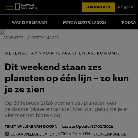
ABONNEREN
Inloggen
WAT IS PREMIUM?
FOTOWEDSTRIJD 2026
PODCAS
ADVENTTR
//
GETTY IMAGES
WETENSCHAP
RUIMTEVAART EN ASTRONOMIE
Dit weekend staan zes
planeten op één lijn – zo kun
je ze zien
Op 28 februari 2026 vormen zes planeten een
zeldzame ‘planetenparade’. Met wat geluk zie je er
vier met het blote oog.
TEKST
WILLEKE VAN DOORN
Laatste Update: 27/02/2026
VERONICA ALLEN
GERAADPLEEGDE EXPERT: 
STERRENKUNDIGE