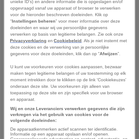
unieke ID’s) en andere informatie die is opgeslagen en/of
De zes planeten die je in februari tegelijkertijd
opgevraagd vanaf uw apparaat of browser te verwerken
voor de hieronder beschreven doeleinden. Klik op
kunt zien zijn
Mercurius
,
Venus
,
Jupiter
,
“
Instellingen beheren
” voor meer informatie over deze
Saturnus
,
Uranus
en
Neptunus
. Alleen
Mars
is
doeleinden en waar wij uw persoonlijke gegevens
geen onderdeel van deze planetaire uitlijning.
verwerken op basis van legitieme belangen. Zie ook onze
Privacyverklaring
en
Cookiebeleid
. Als je niet instemt met
‘Mars staat op dit moment aan de andere kant
deze cookies en de verwerking van je persoonlijke
van de zon, waardoor hij vanaf de aarde niet te
gegevens voor deze doeleinden, klik dan op "
Afwijzen
”.
zien is,’ vertelt sterrenkundige Veronica Allen,
U kunt uw voorkeuren voor cookies aanpassen, bezwaar
voorheen werkzaam bij de Rijksuniversiteit
maken tegen legitieme belangen of uw toestemming op elk
Groningen en nu actief als freelance
moment intrekken door te klikken op de link 'Cookiekeuzes'
wetenschapscommunicator onder de naam
onderaan deze site. Uw voorkeuren zijn alleen van
toepassing op deze site en zijn specifiek voor uw browser
Astrochemist Veronica.
en apparaat.
De sterrenkundige vertelt dat het vrij zeldzaam
Wij en onze Leveranciers verwerken gegevens die zijn
verkregen via het gebruik van cookies voor de
is dat je zo veel planeten op een rij naast elkaar
volgende doeleinden:
kunt zien aan de nachthemel. ‘Jupiter en
De apparaatkenmerken actief scannen ter identificatie.
Informatie op een apparaat opslaan en/of openen.
Saturnus zien we vaker naast elkaar, omdat die
Gepersonaliseerde advertenties en content, advertentie- en