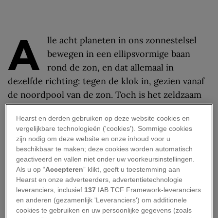
A
lle acht planeten in ons zonnestelsel
bewegen in een ellipsvormige baan
rond de zon, en dat allemaal in
dezelfde richting: tegen de klok in, gezien vanaf
de noordpool van de zon. Toch is het zeldzaam
dat je ze vanaf de aarde vrijwel op een rij aan de
Hearst en derden gebruiken op deze website cookies en
avondhemel kunt zien. Op 28 februari 2026 doet
vergelijkbare technologieën ('cookies'). Sommige cookies
zich zo’n bijzonder moment voor. Die avond
zijn nodig om deze website en onze inhoud voor u
vormen zes planeten een opvallende
beschikbaar te maken; deze cookies worden automatisch
geactiveerd en vallen niet onder uw voorkeursinstellingen.
‘planetenparade’ boven de westelijke horizon.
Als u op “
Accepteren
” klikt, geeft u toestemming aan
Hearst en onze adverteerders, advertentietechnologie
Welke planeten zijn
leveranciers, inclusief
137
IAB TCF Framework-leveranciers
en anderen (gezamenlijk 'Leveranciers') om additionele
zichtbaar?
cookies te gebruiken en uw persoonlijke gegevens (zoals