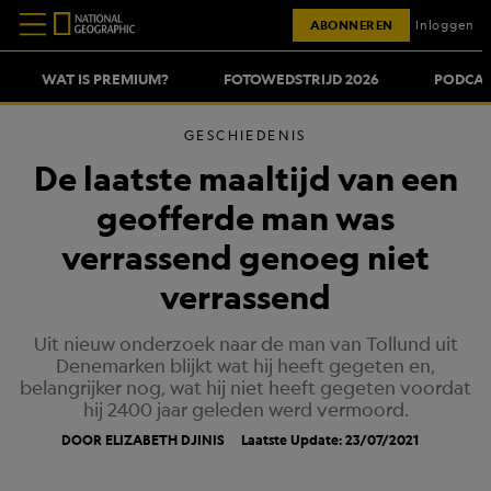
ABONNEREN
Inloggen
WAT IS PREMIUM?
FOTOWEDSTRIJD 2026
PODCAS
GESCHIEDENIS
De laatste maaltijd van een
geofferde man was
verrassend genoeg niet
verrassend
Uit nieuw onderzoek naar de man van Tollund uit
Denemarken blijkt wat hij heeft gegeten en,
belangrijker nog, wat hij niet heeft gegeten voordat
hij 2400 jaar geleden werd vermoord.
DOOR ELIZABETH DJINIS
Laatste Update: 23/07/2021