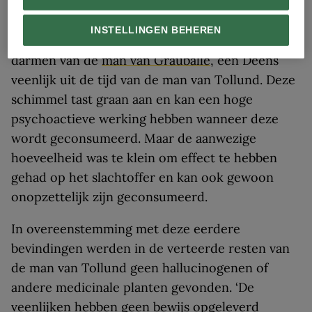
In een ander eerder onderzoek werd gekeken
INSTELLINGEN BEHEREN
naar de aanwezigheid van
moederkoren
in de
darmen van de
man van Grauballe
, een Deens
veenlijk uit de tijd van de man van Tollund. Deze
schimmel tast graan aan en kan een hoge
psychoactieve werking hebben wanneer deze
wordt geconsumeerd. Maar de aanwezige
hoeveelheid was te klein om effect te hebben
gehad op het slachtoffer en kan ook gewoon
onopzettelijk zijn geconsumeerd.
In overeenstemming met deze eerdere
bevindingen werden in de verteerde resten van
de man van Tollund geen hallucinogenen of
andere medicinale planten gevonden. ‘De
veenlijken hebben geen bewijs opgeleverd