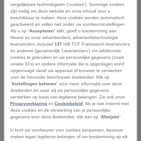
leren strop waarmee hij rond 350 v. Chr. werd
vergelijkbare technologieën ('cookies'). Sommige cookies
gewurgd.
zijn nodig om deze website en onze inhoud voor u
beschikbaar te maken; deze cookies worden automatisch
In de meeste gevallen was de doodsoorzaak van
geactiveerd en vallen niet onder uw voorkeursinstellingen.
Als u op “
Accepteren
” klikt, geeft u toestemming aan
de slachtoffers een klap met een stomp
Hearst en onze adverteerders, advertentietechnologie
voorwerp, een doorgesneden keel of verstikking.
leveranciers, inclusief
137
IAB TCF Framework-leveranciers
Hoewel het voor archeologen duidelijk is hoe
en anderen (gezamenlijk 'Leveranciers') om additionele
cookies te gebruiken en uw persoonlijke gegevens (zoals
mensen werden gedood, blijven de
unieke ID’s) en andere informatie die is opgeslagen en/of
gebeurtenissen die tot hun dood leidden vaag.
opgevraagd vanaf uw apparaat of browser te verwerken
Waren dit willekeurige moorden of
ceremoniële
voor de hieronder beschreven doeleinden. Klik op
“
Instellingen beheren
” voor meer informatie over deze
moorden
? En als dit
rituele offers
waren, hoe
doeleinden en waar wij uw persoonlijke gegevens
werden de slachtoffers dan uitgekozen. Kregen
verwerken op basis van legitieme belangen. Zie ook onze
ze een speciale laatste maaltijd of bedwelmende
Privacyverklaring
en
Cookiebeleid
. Als je niet instemt met
deze cookies en de verwerking van je persoonlijke
middelen om het vooruitzicht van hun
gegevens voor deze doeleinden, klik dan op "
Afwijzen
”.
naderende dood te verzachten?
U kunt uw voorkeuren voor cookies aanpassen, bezwaar
In
een nieuw onderzoek dat vandaag in het
maken tegen legitieme belangen of uw toestemming op elk