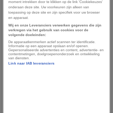
moment intrekken door te klikken op de link 'Cookiekeuzes'
tijdschrift
Antiquity
is gepubliceerd
, wordt de
onderaan deze site. Uw voorkeuren zijn alleen van
laatste maaltijd van de man van Tollund tot in
toepassing op deze site en zijn specifiek voor uw browser
detail geanalyseerd. De maaltijd is opmerkelijk te
en apparaat.
noemen omdat deze, nou ja, onopmerkelijk was.
Wij en onze Leveranciers verwerken gegevens die zijn
verkregen via het gebruik van cookies voor de
Aangebrande pap
volgende doeleinden:
De apparaatkenmerken actief scannen ter identificatie.
Informatie op een apparaat opslaan en/of openen.
Toen de man van Tollund zeventig jaar geleden
Gepersonaliseerde advertenties en content, advertentie- en
contentmetingen, doelgroepenonderzoek en ontwikkeling
werd ontdekt, werden zijn goed bewaard
van diensten.
gebleven maag en darmkanaal onderzocht. De
Link naar IAB leveranciers
onderzoekers stelden vast dat de man van
middelbare leeftijd zijn laatste maaltijd twaalf tot
24 uur voor zijn dood had genuttigd.
Nu heeft een wetenschappelijk team de
darminhoud opnieuw onderzocht met nieuwe
technologie. Het team stond onder leiding