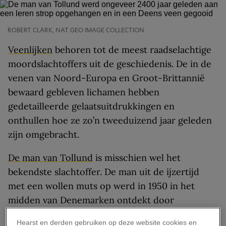
ROBERT CLARK, NAT GEO IMAGE COLLECTION
Veenlijken
behoren tot de meest raadselachtige
moordslachtoffers uit de geschiedenis. De in de
venen van Noord-Europa en Groot-Brittannië
bewaard gebleven lichamen hebben
gedetailleerde gelaatsuitdrukkingen en
onthullen hoe ze zo’n tweeduizend jaar geleden
zijn omgebracht.
De man van Tollund
is misschien wel het
bekendste slachtoffer. De man uit de ijzertijd
met een wollen muts op werd in 1950 in het
midden van Denemarken ontdekt door
turfstekers. Om zijn nek droeg hij nog steeds de
Hearst en derden gebruiken op deze website cookies en