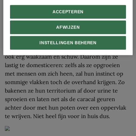
aangetroffen.
ACCEPTEREN
5. Servals zijn schuw en
AFWIJZEN
territoriaal
INSTELLINGEN BEHEREN
Servals zijn slimme beesten, maar tegelijkertijd
ook erg waakzaam en schuw. Daarom zijn ze
lastig te domesticeren: zelfs als ze opgroeien
met mensen om zich heen, zal hun instinct op
sommige vlakken toch de overhand krijgen. Zo
bakenen ze hun territorium af door urine te
sproeien en laten net als de caracal geuren
achter door met hun poten over een oppervlak
te wrijven. Niet heel fijn voor in huis dus.