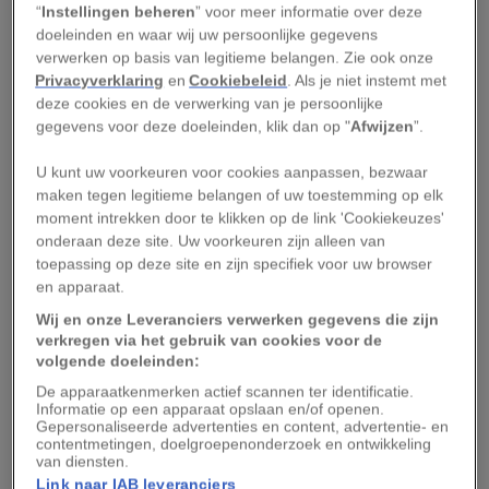
Dit zijn vijf redenen waarom de serval niet meer
“
Instellingen beheren
” voor meer informatie over deze
doeleinden en waar wij uw persoonlijke gegevens
als huisdier mag worden gehouden.
verwerken op basis van legitieme belangen. Zie ook onze
Privacyverklaring
en
Cookiebeleid
. Als je niet instemt met
1. Servals zijn wilde dieren
deze cookies en de verwerking van je persoonlijke
gegevens voor deze doeleinden, klik dan op "
Afwijzen
”.
De belangrijkste reden om geen serval in huis te
U kunt uw voorkeuren voor cookies aanpassen, bezwaar
nemen is simpel: in tegenstelling tot de huiskat,
maken tegen legitieme belangen of uw toestemming op elk
die al duizenden jaren geleden werd
moment intrekken door te klikken op de link 'Cookiekeuzes'
onderaan deze site. Uw voorkeuren zijn alleen van
gedomesticeerd, is het een wild dier dat normaal
toepassing op deze site en zijn specifiek voor uw browser
gesproken foerageert op de savanne in Sub-
en apparaat.
Saharisch Afrika. Daar heeft hij zich aangepast
Wij en onze Leveranciers verwerken gegevens die zijn
aan een tropisch en subtropisch klimaat en jaagt
verkregen via het gebruik van cookies voor de
volgende doeleinden:
hij onder meer op kleinere zoogdieren, reptielen
De apparaatkenmerken actief scannen ter identificatie.
en insecten.
Informatie op een apparaat opslaan en/of openen.
Gepersonaliseerde advertenties en content, advertentie- en
contentmetingen, doelgroepenonderzoek en ontwikkeling
Als huisdier krijgt de serval meestal vers vlees
van diensten.
voorgeschoteld, maar daarmee is zijn
Link naar IAB leveranciers