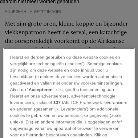
ANUP SHAH
//
GETTY IMAGES
Met zijn grote oren, kleine koppie en bijzonder
vlekkenpatroon heeft de serval, een katachtige
die oorspronkelijk voorkomt op de Afrikaanse
savanne, ook de harten veroverd van menig
huisdierliefhebber.
Hearst en derden gebruiken op deze website cookies en
vergelijkbare technologieën ('cookies'). Sommige cookies
zijn nodig om deze website en onze inhoud voor u
Met name in de afgelopen jaren is het aantal
beschikbaar te maken; deze cookies worden automatisch
servals dat in Nederland wordt gehouden dan
geactiveerd en vallen niet onder uw voorkeursinstellingen.
ook enorm toegenomen – en daarmee ook het
Als u op “
Accepteren
” klikt, geeft u toestemming aan
Hearst en onze adverteerders, advertentietechnologie
aantal ontsnappingen (
onder meer in Lexmond
leveranciers, inclusief
137
IAB TCF Framework-leveranciers
en Helmond eind juli 2024
) en baasjes dat afstand
en anderen (gezamenlijk 'Leveranciers') om additionele
wil doen van de katachtige, zo stelt Stichting
cookies te gebruiken en uw persoonlijke gegevens (zoals
unieke ID’s) en andere informatie die is opgeslagen en/of
AAP. Want hoewel het dier in sommige opzichten
opgevraagd vanaf uw apparaat of browser te verwerken
lijkt op de huiskat, zijn er ook grote verschillen.
voor de hieronder beschreven doeleinden. Klik op