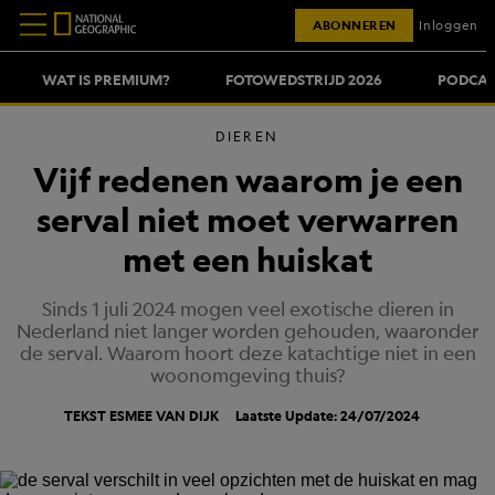
ABONNEREN
Inloggen
WAT IS PREMIUM?
FOTOWEDSTRIJD 2026
PODCAS
DIEREN
Vijf redenen waarom je een
serval niet moet verwarren
met een huiskat
Sinds 1 juli 2024 mogen veel exotische dieren in
Nederland niet langer worden gehouden, waaronder
de serval. Waarom hoort deze katachtige niet in een
woonomgeving thuis?
TEKST
ESMEE VAN DIJK
Laatste Update: 24/07/2024