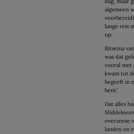
dag, maar 
algemeen w
voorbereid
lange reis 
op.
Ritsema van
was dat gel
vooral met 
kwam tot de
begeeft in 
bent.’
Dat alles h
Middeleeuw
overzeese v
landen en r