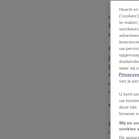
du
Hearst en
onderneming
('cookies
te maken;
Ritsema van
voorkeursi
reizen in d
adverteerd
leveranci
Die vraag i
uw persoo
opgevraag
jaar, benad
doeleinden
periode. Al
waar wij 
n.C.), de o
Privacyve
van je pe
ongebruikel
veel mobili
U kunt uw
uw toeste
Voetto
deze site.
browser e
De elite ha
Wij en on
cookies 
van paard 
De appara