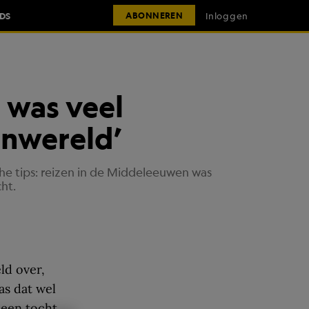
IDS
Inloggen
ABONNEREN
 was veel
enwereld’
e tips: reizen in de Middeleeuwen was
ht.
ld over,
as dat wel
 een tocht