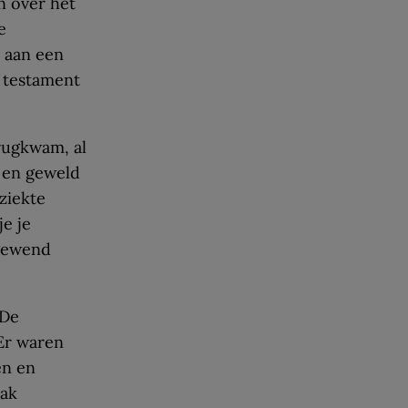
n over het
e
 aan een
 testament
erugkwam, al
n en geweld
ziekte
je je
 gewend
‘De
Er waren
en en
aak