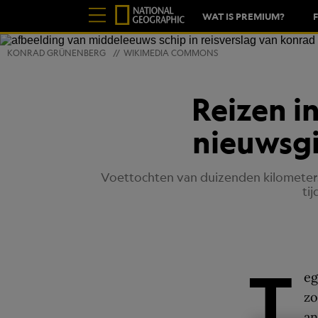
WAT IS PREMIUM?
KONRAD GRÜNENBERG
//
WIKIMEDIA COMMONS
Reizen i
nieuwsgi
Voettochten van duizenden kilometers
ti
T
eg
zo
an