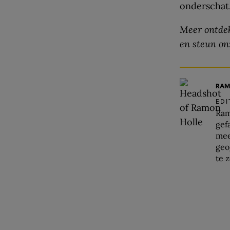
onderschat.
Meer ontdek
en steun on
RAM
ED
Ram
gef
mee
geo
te 