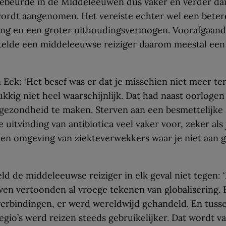
gebeurde in de Middeleeuwen dus vaker en verder da
ordt aangenomen. Het vereiste echter wel een beter
ing en een groter uithoudingsvermogen. Voorafgaand
stelde een middeleeuwse reiziger daarom meestal een
 Eck: ‘Het besef was er dat je misschien niet meer t
ukkig niet heel waarschijnlijk. Dat had naast oorloge
gezondheid te maken. Sterven aan een besmettelijke 
 uitvinding van antibiotica veel vaker voor, zeker als 
een omgeving van ziekteverwekkers waar je niet aan
ield de middeleeuwse reiziger in elk geval niet tegen: 
en vertoonden al vroege tekenen van globalisering. 
erbindingen, er werd wereldwijd gehandeld. En tuss
egio’s werd reizen steeds gebruikelijker. Dat wordt v