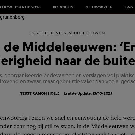
FOTOWEDSTRIJD 2026
PODCASTS
NIEUWSBRIEF
TV-G
GESCHIEDENIS
MIDDELEEUWEN
n de Middeleeuwen: ‘Er
erigheid naar de buit
, georganiseerde bedevaarten en verslagen vol praktisch
jdrovend en zwaar, maar gebeurde vaker dan veelal gedac
TEKST
RAMON HOLLE
Laatste Update: 15/10/2025
enwoordig reizen we snel en eenvoudig de hele were
nder daar nog bij stil te staan. In de Middeleeuwen w
ders: de meeste mensen verplaatsten zich te voet en