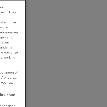
ieën
s Marianne
 beschikbaar
kelijk was
rst en onze
work-
gebruiken en
 van duizend
agen en/of
hreven
 net als
leinden en
en (500-1000
Zie ook onze
het heel
 verwerking
as er al
belangen of
es' onderaan
k voor uw
met behulp
ebruik van
erweg dan
aat opslaan