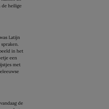
 de heilige
was Latijn
 spraken.
beeld in het
etje een
ijstjes met
deleeuwse
 vandaag de