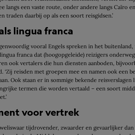
ee langs een vaste route, onder andere langs Caïro en
en traden daarbij op als een soort reisgidsen.’
 als lingua franca
enwoordig vooral Engels spreken in het buitenland, 
lingua franca dat (hoogopgeleide) reizigers onderweg
en ook vertalers die hun diensten aanboden, bijvoor
d. ‘Zij reisden met groepen mee en namen ook een be
s aan. Ook staan er in sommige bekende reisverslagen l
angrijke termen die worden vertaald – een soort mid
t.’
ment voor vertrek
weliswaar tijdrovender, zwaarder en gevaarlijker dan