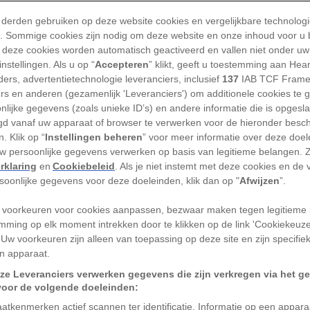
urde algauw dagen of maanden. Reizen was een hele
 derden gebruiken op deze website cookies en vergelijkbare technolog
, maar het gebeurde wel degelijk, vertelt historicu
'). Sommige cookies zijn nodig om deze website en onze inhoud voor u
 deze cookies worden automatisch geactiveerd en vallen niet onder uw
 Eck van de Vrije Universiteit Amsterdam. Hoe gebrui
nstellingen. Als u op “
Accepteren
” klikt, geeft u toestemming aan Hea
e
Middeleeuwen
?
ers, advertentietechnologie leveranciers, inclusief
137
IAB TCF Frame
ers en anderen (gezamenlijk 'Leveranciers') om additionele cookies te 
s lastig eenduidig te beantwoorden voor een periode
nlijke gegevens (zoals unieke ID’s) en andere informatie die is opgesl
d vanaf uw apparaat of browser te verwerken voor de hieronder besc
rukt ze allereerst: ‘Afkomst en woonplaats spelen mee,
. Klik op “
Instellingen beheren
” voor meer informatie over deze doe
s je het hebt over horigen in de Vroege Middeleeuw
uw persoonlijke gegevens verwerken op basis van legitieme belangen. 
nvrije boeren die werkten voor een landheer, dan was 
rklaring
en
Cookiebeleid
. Als je niet instemt met deze cookies en de
rsoonlijke gegevens voor deze doeleinden, klik dan op "
Afwijzen
”.
ijk. Maar in de Late Middeleeuwen (1300-1500 n.C.) w
teit, zeker
tussen steden
.’
 voorkeuren voor cookies aanpassen, bezwaar maken tegen legitieme 
mming op elk moment intrekken door te klikken op de link 'Cookiekeuz
chten van stad naar stad
 Uw voorkeuren zijn alleen van toepassing op deze site en zijn specifie
n apparaat.
d de middelen om vaker, verder en sneller te reizen 
ze Leveranciers verwerken gegevens die zijn verkregen via het g
voor de volgende doeleinden:
en wagen. Toch waren ook gewone burgers meer ond
atkenmerken actief scannen ter identificatie. Informatie op een appar