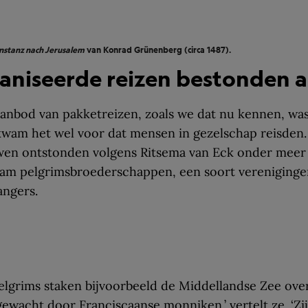
nstanz nach Jerusalem
van Konrad Grünenberg (circa 1487).
niseerde reizen bestonden a
anbod van pakketreizen, zoals we dat nu kennen, wa
kwam het wel voor dat mensen in gezelschap reisden.
en ontstonden volgens Ritsema van Eck onder meer 
am pelgrimsbroederschappen, een soort vereniginge
angers.
lgrims staken bijvoorbeeld de Middellandse Zee over
wacht door Franciscaanse monniken,’ vertelt ze. ‘Zi