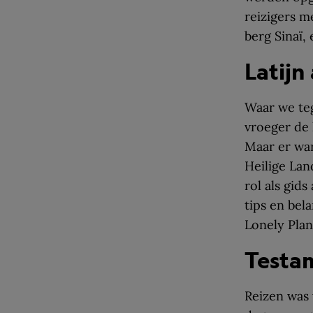
reizigers m
berg Sinaï, 
Latijn
Waar we teg
vroeger de 
Maar er war
Heilige Lan
rol als gid
tips en bel
Lonely Plane
Testa
Reizen was 