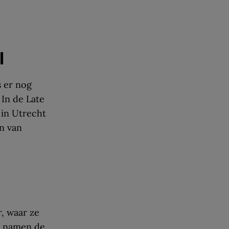
l
s er nog
 In de Late
in Utrecht
n van
, waar ze
j namen de