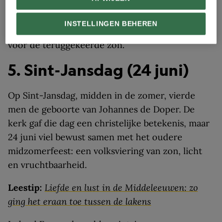
licht na de donkere wintermaanden. Daarbij
hoorde vaak een eenvoudig volksgebruik: het
INSTELLINGEN BEHEREN
bakken van een ronde pannenkoek, als symbool
voor de teruggekeerde zon.
5. Sint-Jansdag (24 juni)
Op Sint-Jansdag, midden in de zomer, vierde
men de geboorte van Johannes de Doper. De
kerk gaf die dag een christelijke betekenis, maar
24 juni viel bewust samen met het oudere
midzomerfeest: een volksviering van zon, licht
en vruchtbaarheid.
Leestip:
Liefde en lust in de Middeleeuwen: zo
ging het eraan toe tussen de lakens