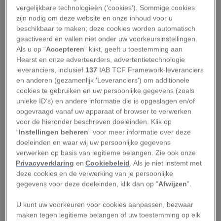
vergelijkbare technologieën ('cookies'). Sommige cookies
en 25 april)
zijn nodig om deze website en onze inhoud voor u
beschikbaar te maken; deze cookies worden automatisch
geactiveerd en vallen niet onder uw voorkeursinstellingen.
Een van de uitgebreidste feesten van de
Als u op “
Accepteren
” klikt, geeft u toestemming aan
Middeleeuwen
werd in april gevierd: Pasen. De
Hearst en onze adverteerders, advertentietechnologie
herdenking van de wederopstanding van
leveranciers, inclusief
137
IAB TCF Framework-leveranciers
en anderen (gezamenlijk 'Leveranciers') om additionele
Christus stond centraal in het kerkelijke leven.
cookies te gebruiken en uw persoonlijke gegevens (zoals
Het was dan ook vanzelfsprekend dat er met dit
unieke ID’s) en andere informatie die is opgeslagen en/of
feest elk jaar groots werd uitgepakt.
opgevraagd vanaf uw apparaat of browser te verwerken
voor de hieronder beschreven doeleinden. Klik op
“
Instellingen beheren
” voor meer informatie over deze
Leestip:
Reizen in de Middeleeuwen: ‘Er was veel
doeleinden en waar wij uw persoonlijke gegevens
nieuwsgierigheid naar de buitenwereld’
verwerken op basis van legitieme belangen. Zie ook onze
Privacyverklaring
en
Cookiebeleid
. Als je niet instemt met
De vastentijd, de veertig dagen voorafgaand aan
deze cookies en de verwerking van je persoonlijke
Pasen, was erg belangrijk. In deze periode mocht
gegevens voor deze doeleinden, klik dan op "
Afwijzen
”.
nauwelijks vlees, zuivel of alcohol worden
U kunt uw voorkeuren voor cookies aanpassen, bezwaar
genuttigd. Des te meer reden om tijdens het
maken tegen legitieme belangen of uw toestemming op elk