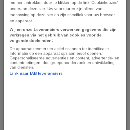
paasfeest rijkelijk te eten en te drinken. In
moment intrekken door te klikken op de link 'Cookiekeuzes'
onderaan deze site. Uw voorkeuren zijn alleen van
steden
en
kastelen
werden grote banketten
toepassing op deze site en zijn specifiek voor uw browser
gehouden, terwijl kerken volstroomden voor
en apparaat.
missen en processies.
Wij en onze Leveranciers verwerken gegevens die zijn
verkregen via het gebruik van cookies voor de
2. Kerstmis (25 december)
volgende doeleinden:
De apparaatkenmerken actief scannen ter identificatie.
Informatie op een apparaat opslaan en/of openen.
Een feestdag die zowel in de Middeleeuwen als
Gepersonaliseerde advertenties en content, advertentie- en
contentmetingen, doelgroepenonderzoek en ontwikkeling
nu tot de belangrijkste binnen het christendom
van diensten.
behoort, is Kerstmis. In de Vroege
Link naar IAB leveranciers
Middeleeuwen was kerst vooral een ingetogen
viering, gericht op gebed en bezinning. In de
Late Middeleeuwen werd het steeds grootser
gevierd met uitgebreide maaltijden en religieuze
ceremonies.
Wil je niets missen van onze verhalen?
Volg