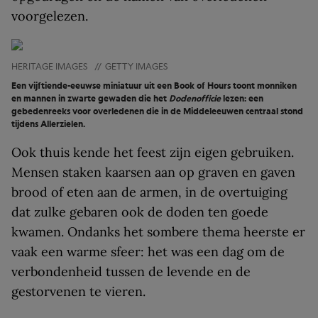
voorgelezen.
HERITAGE IMAGES
//
GETTY IMAGES
Een vijftiende-eeuwse miniatuur uit een Book of Hours toont monniken
en mannen in zwarte gewaden die het
Dodenofficie
lezen: een
gebedenreeks voor overledenen die in de Middeleeuwen centraal stond
tijdens Allerzielen.
Ook thuis kende het feest zijn eigen gebruiken.
Mensen staken kaarsen aan op graven en gaven
brood of eten aan de armen, in de overtuiging
dat zulke gebaren ook de doden ten goede
kwamen. Ondanks het sombere thema heerste er
vaak een warme sfeer: het was een dag om de
verbondenheid tussen de levende en de
gestorvenen te vieren.