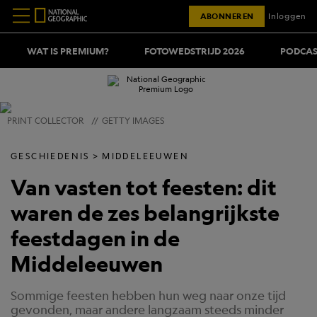
ABONNEREN
Inloggen
WAT IS PREMIUM?
FOTOWEDSTRIJD 2026
PODCAS
PRINT COLLECTOR
//
GETTY IMAGES
GESCHIEDENIS
MIDDELEEUWEN
Van vasten tot feesten: dit
waren de zes belangrijkste
feestdagen in de
Middeleeuwen
Sommige feesten hebben hun weg naar onze tijd
gevonden, maar andere langzaam steeds minder