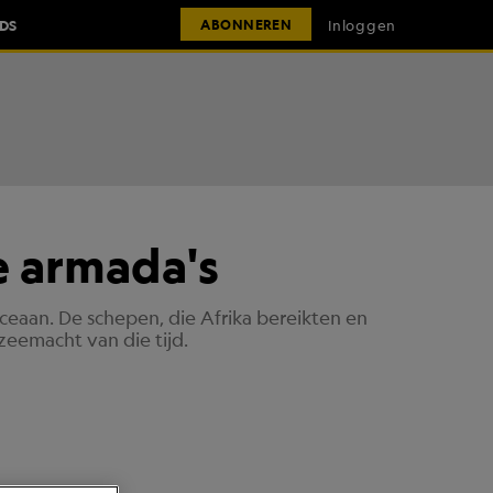
IDS
Inloggen
ABONNEREN
e armada's
ceaan. De schepen, die Afrika bereikten en
eemacht van die tijd.