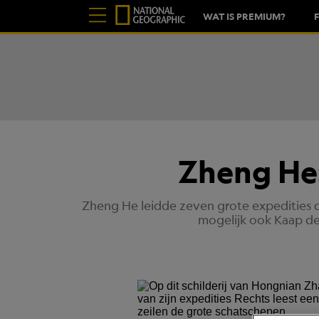
WAT IS PREMIUM?
Zheng He:
Zheng He leidde zeven grote expedities di
mogelijk ook Kaap de