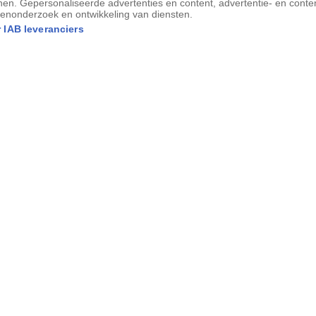
nen. Gepersonaliseerde advertenties en content, advertentie- en conte
enonderzoek en ontwikkeling van diensten.
 IAB leveranciers
edities van Zheng He. Hij verplaatste ook de Chinese
den Stad, de keizerlijke residentie, bouwen.
de Mingdynastie, voerde deze politiek tot
 nauwgezet vasthield aan het verbod op
op de Zuid-Chinese Zee en de Indische
n. In de eerste jaren van zijn regering
 het sultanaat Malakka gesticht, dat de
an beheerste. Voor China was het een
ng tot de Indische Oceaan te kunnen
rticuliere handel per se in stand houden.
oleren die China met Zuidoost-Azië en de