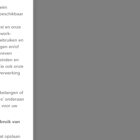
ieën
 beschikbaar
rst en onze
work-
gebruiken en
agen en/of
hreven
leinden en
Zie ook onze
 verwerking
belangen of
es' onderaan
k voor uw
ebruik van
aat opslaan