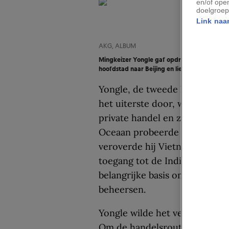
en/of ope
doelgroep
Link naar
AKG, ALBUM
Ming­keizer Yongle gaf opdracht voor de exp
hoofdstad naar Beijing en liet daar de Verbo
Yongle, de tweede keizer van 
het uiterste door, waarbij hij
private handel en zijn greep 
Oceaan probeerde te versterke
veroverde hij Vietnam en werd
toegang tot de Indische Ocea
belangrijke basis om de toega
beheersen.
Yongle wilde het verbod op pa
Om de handelsroutes te contr