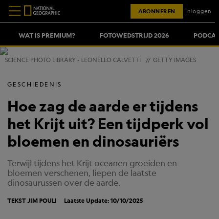
ABONNEREN
Inloggen
WAT IS PREMIUM?
FOTOWEDSTRIJD 2026
PODCAS
SCIENCE PHOTO LIBRARY - LEONELLO CALVETTI
//
GETTY IMAGES
GESCHIEDENIS
Hoe zag de aarde er tijdens
het Krijt uit? Een tijdperk vol
bloemen en dinosauriërs
Terwijl tijdens het Krijt oceanen groeiden en
bloemen verschenen, liepen de laatste
dinosaurussen over de aarde.
TEKST
JIM POULI
Laatste Update: 10/10/2025