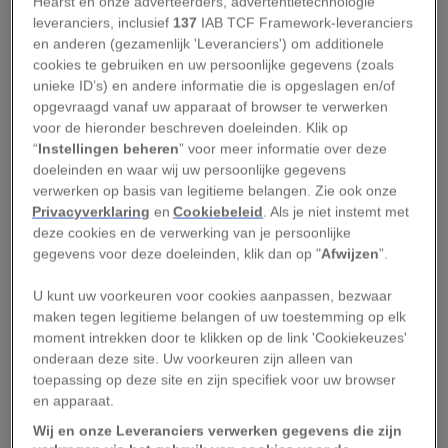
Hearst en onze adverteerders, advertentietechnologie
ingrijpend.
leveranciers, inclusief
137
IAB TCF Framework-leveranciers
en anderen (gezamenlijk 'Leveranciers') om additionele
De continenten, ooit samen gevormd tot het
cookies te gebruiken en uw persoonlijke gegevens (zoals
unieke ID’s) en andere informatie die is opgeslagen en/of
supercontinent Pangea, dreven verder uit elkaar.
opgevraagd vanaf uw apparaat of browser te verwerken
De Atlantische Oceaan werd steeds breder en
voor de hieronder beschreven doeleinden. Klik op
overal verschenen ondiepe binnenzeeën. Grote
“
Instellingen beheren
” voor meer informatie over deze
doeleinden en waar wij uw persoonlijke gegevens
delen van Noord-Amerika en Europa kwamen
verwerken op basis van legitieme belangen. Zie ook onze
onder water te staan.
Privacyverklaring
en
Cookiebeleid
. Als je niet instemt met
deze cookies en de verwerking van je persoonlijke
Leestip:
Wetenschappers vinden bijzonder
gegevens voor deze doeleinden, klik dan op "
Afwijzen
”.
dinofossiel met koepelvormige schedel
U kunt uw voorkeuren voor cookies aanpassen, bezwaar
maken tegen legitieme belangen of uw toestemming op elk
Vergeleken met ons huidige klimaat was het Krijt
moment intrekken door te klikken op de link 'Cookiekeuzes'
veel warmer en vochtiger. Dat zorgde voor ideale
onderaan deze site. Uw voorkeuren zijn alleen van
omstandigheden waarin talloze planten en
toepassing op deze site en zijn specifiek voor uw browser
en apparaat.
dieren konden floreren. Poolkappen waren er
nauwelijks, en zelfs op hoge breedtes groeiden
Wij en onze Leveranciers verwerken gegevens die zijn