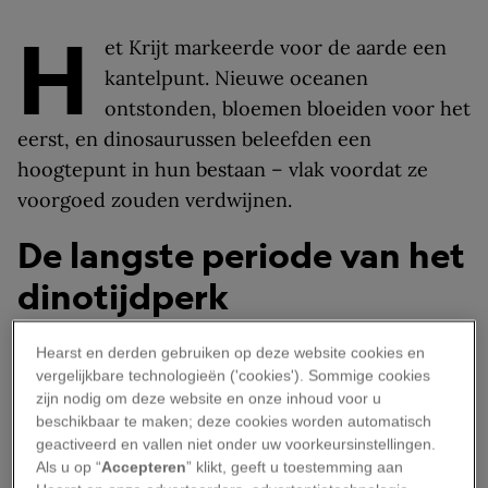
H
et Krijt markeerde voor de aarde een
kantelpunt. Nieuwe oceanen
ontstonden, bloemen bloeiden voor het
eerst, en dinosaurussen beleefden een
hoogtepunt in hun bestaan – vlak voordat ze
voorgoed zouden verdwijnen.
De langste periode van het
dinotijdperk
Het Krijt speelde zich af van ongeveer 145 tot 66
Hearst en derden gebruiken op deze website cookies en
vergelijkbare technologieën ('cookies'). Sommige cookies
miljoen jaar geleden. Het volgde
het Jura-
zijn nodig om deze website en onze inhoud voor u
tijdperk
op, en was met 79 miljoen jaar het
beschikbaar te maken; deze cookies worden automatisch
langste tijdperk van het Mesozoïcum. In die
geactiveerd en vallen niet onder uw voorkeursinstellingen.
Als u op “
Accepteren
” klikt, geeft u toestemming aan
tachtig miljoen jaar veranderde de aarde