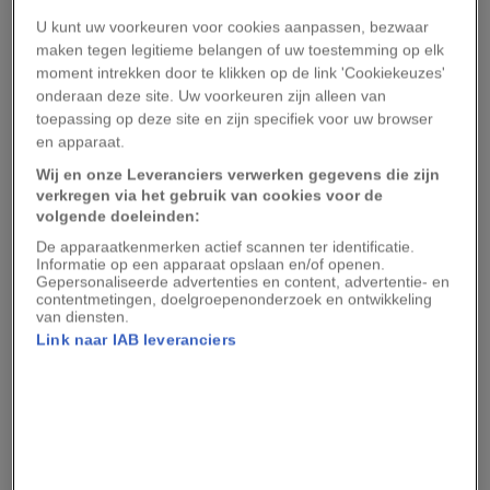
tijdens deze Mars op Washington, georganiseerd
U kunt uw voorkeuren voor cookies aanpassen, bezwaar
maken tegen legitieme belangen of uw toestemming op elk
om de eisen van de zwarte
moment intrekken door te klikken op de link 'Cookiekeuzes'
burgerrechtenbeweging in de Amerikaanse
onderaan deze site. Uw voorkeuren zijn alleen van
hoofdstad onder de aandacht te brengen. De
toepassing op deze site en zijn specifiek voor uw browser
en apparaat.
spanningen tussen de blanke en zwarte
Wij en onze Leveranciers verwerken gegevens die zijn
bevolking waren eind jaren vijftig, begin jaren
verkregen via het gebruik van cookies voor de
zestig in de Verenigde Staten ernstig opgelopen.
volgende doeleinden:
De apparaatkenmerken actief scannen ter identificatie.
De zwarte bevolking verzette zich steeds feller
Informatie op een apparaat opslaan en/of openen.
Gepersonaliseerde advertenties en content, advertentie- en
tegen discriminatie, rechtsongelijkheid en
contentmetingen, doelgroepenonderzoek en ontwikkeling
van diensten.
segregatie. Want hoewel de slavernij in het land
Link naar IAB leveranciers
in 1863 officieel was afgeschaft, leefden zwarte
Amerikanen, die veelal in de zuidelijke staten
woonden, nog steeds in onderworpenheid. Elke
poging om hun lot te verlichten en hun rechten,
zoals die in de Amerikaanse constitutie waren