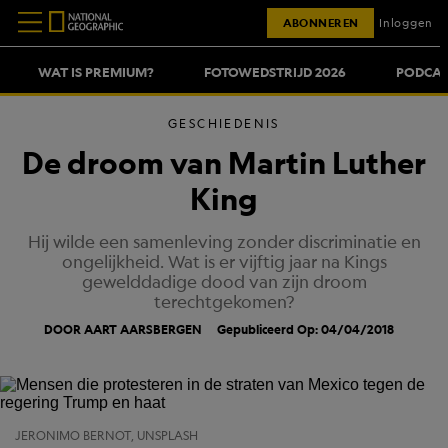
ABONNEREN
Inloggen
WAT IS PREMIUM?
FOTOWEDSTRIJD 2026
PODCAS
GESCHIEDENIS
De droom van Martin Luther
King
Hij wilde een samenleving zonder discriminatie en
ongelijkheid. Wat is er vijftig jaar na Kings
gewelddadige dood van zijn droom
terechtgekomen?
DOOR AART AARSBERGEN
Gepubliceerd Op: 04/04/2018
JERONIMO BERNOT, UNSPLASH