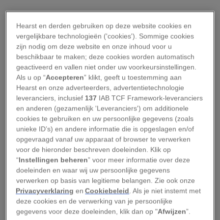
“Ik heb een droom die diepgeworteld is in de
Hearst en derden gebruiken op deze website cookies en
Amerikaanse droom. Ik heb een droom dat op
vergelijkbare technologieën ('cookies'). Sommige cookies
een dag dit land zal opstaan en de ware
zijn nodig om deze website en onze inhoud voor u
betekenis van zijn credo zal aanvaarden: ‘Wij
beschikbaar te maken; deze cookies worden automatisch
geactiveerd en vallen niet onder uw voorkeursinstellingen.
beschouwen deze waarheden als
Als u op “
Accepteren
” klikt, geeft u toestemming aan
vanzelfsprekend: dat alle mensen gelijk
Hearst en onze adverteerders, advertentietechnologie
geschapen zijn.’ Ik heb een droom dat op een dag
leveranciers, inclusief
137
IAB TCF Framework-leveranciers
en anderen (gezamenlijk 'Leveranciers') om additionele
op de rode heuvels van Georgia de zonen van
cookies te gebruiken en uw persoonlijke gegevens (zoals
voormalige slaven en de zonen van voormalige
unieke ID’s) en andere informatie die is opgeslagen en/of
slavenhouders samen kunnen aanschuiven aan
opgevraagd vanaf uw apparaat of browser te verwerken
voor de hieronder beschreven doeleinden. Klik op
de tafel van broederschap. (...) Ik heb een droom
“
Instellingen beheren
” voor meer informatie over deze
dat mijn vier kinderen op een dag zullen leven in
doeleinden en waar wij uw persoonlijke gegevens
een land waar zij niet beoordeeld worden op hun
verwerken op basis van legitieme belangen. Zie ook onze
Privacyverklaring
en
Cookiebeleid
. Als je niet instemt met
huidskleur, maar op hun karakter.”
deze cookies en de verwerking van je persoonlijke
gegevens voor deze doeleinden, klik dan op "
Afwijzen
”.
Martin Luther King was een van de sprekers