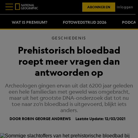
ABONNEREN
Inloggen
WAT IS PREMIUM?
FOTOWEDSTRIJD 2026
PODCAS
GESCHIEDENIS
Prehistorisch bloedbad
roept meer vragen dan
antwoorden op
Archeologen gingen ervan uit dat 6200 jaar geleden
een hele familieclan met geweld was omgebracht,
maar uit het grootste DNA-onderzoek dat tot nu
toe naar zo’n bloedbad is uitgevoerd, blijkt iets
anders.
DOOR ROBIN GEORGE ANDREWS
Laatste Update: 12/03/2021