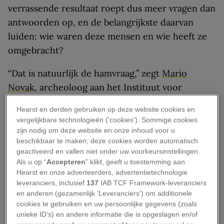
verrassende resultaat roept dus meer vragen dan
antwoorden op, en de belangrijkste daarvan
luiden: wie waren deze mensen en wie heeft ze
omgebracht?
“Dat is natuurlijk de hamvraag,” zegt
Mario
Novak
, archeoloog aan het Instituut voor
Antropologisch Onderzoek in Zagreb, Kroatië, en
Hearst en derden gebruiken op deze website cookies en
hoofdauteur van de studie. “We weten het
vergelijkbare technologieën ('cookies'). Sommige cookies
gewoon niet.” En ondanks enkele duidelijke
zijn nodig om deze website en onze inhoud voor u
beschikbaar te maken; deze cookies worden automatisch
archeologische aanwijzingen die in de nabijheid
geactiveerd en vallen niet onder uw voorkeursinstellingen.
zijn gevonden, denkt hij niet dat het antwoord
Als u op “
Accepteren
” klikt, geeft u toestemming aan
ooit zal worden achterhaald.
Hearst en onze adverteerders, advertentietechnologie
leveranciers, inclusief
137
IAB TCF Framework-leveranciers
Graven onder een garage
en anderen (gezamenlijk 'Leveranciers') om additionele
cookies te gebruiken en uw persoonlijke gegevens (zoals
unieke ID’s) en andere informatie die is opgeslagen en/of
De plek waar het prehistorische bloedbad