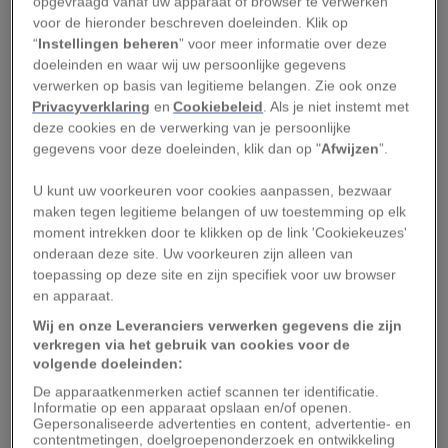
opgevraagd vanaf uw apparaat of browser te verwerken
plaatsvond, werd bij toeval ontdekt tijdens de
voor de hieronder beschreven doeleinden. Klik op
“
Instellingen beheren
” voor meer informatie over deze
bouw van een garage in het Kroatische dorpje
doeleinden en waar wij uw persoonlijke gegevens
Potočani. In de grafkuil, van ruim twee meter
verwerken op basis van legitieme belangen. Zie ook onze
breed en één meter diep, lagen de skeletresten
Privacyverklaring
en
Cookiebeleid
. Als je niet instemt met
deze cookies en de verwerking van je persoonlijke
van minstens 41 mensen; sommige van de
gegevens voor deze doeleinden, klik dan op "
Afwijzen
”.
skeletten waren nog intact, andere waren
verstrooid.
U kunt uw voorkeuren voor cookies aanpassen, bezwaar
maken tegen legitieme belangen of uw toestemming op elk
moment intrekken door te klikken op de link 'Cookiekeuzes'
Toevallig was een team van archeologen van de
onderaan deze site. Uw voorkeuren zijn alleen van
Universiteit van Zagreb in de buurt. De experts
toepassing op deze site en zijn specifiek voor uw browser
werden erbij geroepen en namen aanvankelijk
en apparaat.
aan dat de resten behoorden tot slachtoffers van
Wij en onze Leveranciers verwerken gegevens die zijn
verkregen via het gebruik van cookies voor de
een recent conflict, mogelijk de Tweede
volgende doeleinden:
Wereldoorlog of de Balkanoorlog in de jaren
De apparaatkenmerken actief scannen ter identificatie.
negentig. Maar tijdens een eerste onderzoek
Informatie op een apparaat opslaan en/of openen.
Gepersonaliseerde advertenties en content, advertentie- en
werden geen kogels of uniformen gevonden,
contentmetingen, doelgroepenonderzoek en ontwikkeling