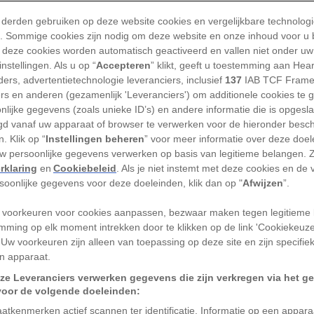
 derden gebruiken op deze website cookies en vergelijkbare technolog
'). Sommige cookies zijn nodig om deze website en onze inhoud voor u
eboren in het oosten van Brazilië, in een
 deze cookies worden automatisch geactiveerd en vallen niet onder uw
ht door Afrikaanse vrouwen die de
nstellingen. Als u op “
Accepteren
” klikt, geeft u toestemming aan Hea
ers, advertentietechnologie leveranciers, inclusief
137
IAB TCF Frame
ers en anderen (gezamenlijk 'Leveranciers') om additionele cookies te 
maakten werd de 56-jarige Silva in haar
nlijke gegevens (zoals unieke ID’s) en andere informatie die is opgesl
d vanaf uw apparaat of browser te verwerken voor de hieronder besc
land op het westelijk halfrond dat de
. Klik op “
Instellingen beheren
” voor meer informatie over deze doe
het slachtoffer van discriminatie – en soms
uw persoonlijke gegevens verwerken op basis van legitieme belangen. 
rklaring
en
Cookiebeleid
. Als je niet instemt met deze cookies en de
rsoonlijke gegevens voor deze doeleinden, klik dan op "
Afwijzen
”.
maken met doodsbedreigingen. Vaak
 voorkeuren voor cookies aanpassen, bezwaar maken tegen legitieme 
 haar woonplaats; ze hadden het gemunt
mming op elk moment intrekken door te klikken op de link 'Cookiekeuz
waar ze woonde, een van de duizenden
 Uw voorkeuren zijn alleen van toepassing op deze site en zijn specifie
n apparaat.
ie werden gesticht door mensen die de
ze Leveranciers verwerken gegevens die zijn verkregen via het g
d moesten verrichten waren ontvlucht.
voor de volgende doeleinden:
 Conceição das Crioulas die een
atkenmerken actief scannen ter identificatie. Informatie op een appar