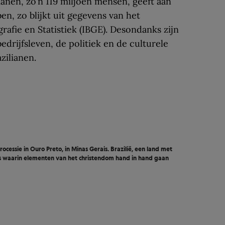
ianen, zo’n 119 miljoen mensen, geeft aan
n, zo blijkt uit gegevens van het
grafie en Statistiek (IBGE). Desondanks zijn
edrijfsleven, de politiek en de culturele
zilianen.
ssie in Ouro Preto, in Minas Gerais. Brazilië, een land met
ies waarin elementen van het christendom hand in hand gaan