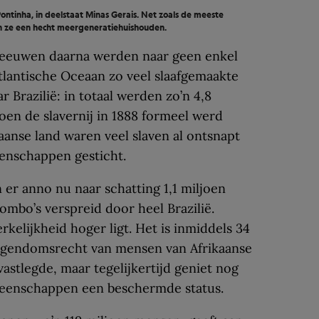
Pontinha, in deelstaat Minas Gerais. Net zoals de meeste
n ze een hecht meergeneratiehuishouden.
 eeuwen daarna werden naar geen enkel
tlantische Oceaan zo veel slaafgemaakte
r Brazilië: in totaal werden zo’n 4,8
en de slavernij in 1888 formeel werd
aanse land waren veel slaven al ontsnapt
enschappen gesticht.
n er anno nu naar schatting 1,1 miljoen
mbo’s verspreid door heel Brazilië.
erkelijkheid hoger ligt. Het is inmiddels 34
 eigendomsrecht van mensen van Afrikaanse
vastlegde, maar tegelijkertijd geniet nog
meenschappen een beschermde status.