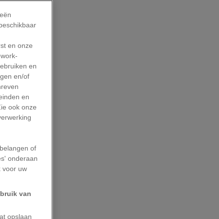
ieën
 beschikbaar
rst en onze
work-
gebruiken en
agen en/of
hreven
leinden en
Zie ook onze
 verwerking
belangen of
es' onderaan
k voor uw
ebruik van
aat opslaan