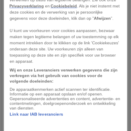
instituten waren gemeten, waaronder de
Privacyverklaring
en
Cookiebeleid
. Als je niet instemt met
deze cookies en de verwerking van je persoonlijke
Amerikaanse NOAA, die vanaf de jaren vijftig van
gegevens voor deze doeleinden, klik dan op "
Afwijzen
”.
de vorige eeuw metingen verricht. De
zeewatertemperaturen zijn sinds eind jaren
U kunt uw voorkeuren voor cookies aanpassen, bezwaar
maken tegen legitieme belangen of uw toestemming op elk
negentig aan het stijgen.
moment intrekken door te klikken op de link 'Cookiekeuzes'
onderaan deze site. Uw voorkeuren zijn alleen van
De temperaturen over 2017 lagen hoger dan die
toepassing op deze site en zijn specifiek voor uw browser
van 2015, tot dan toe het warmste jaar in de
en apparaat.
oceaan.
Wij en onze Leveranciers verwerken gegevens die zijn
verkregen via het gebruik van cookies voor de
volgende doeleinden:
Door naar wereldwijde metingen over een
De apparaatkenmerken actief scannen ter identificatie.
periode van tientallen jaren te kijken hoopten de
Informatie op een apparaat opslaan en/of openen.
onderzoekers een accuraat beeld te krijgen van
Gepersonaliseerde advertenties en content, advertentie- en
contentmetingen, doelgroepenonderzoek en ontwikkeling
opwarmingstrends als gevolg van uitzonderlijke
van diensten.
weersfenomenen. Zo lagen de temperaturen van
Link naar IAB leveranciers
het zeewater in 2016 lager dan in 2015 en 2017