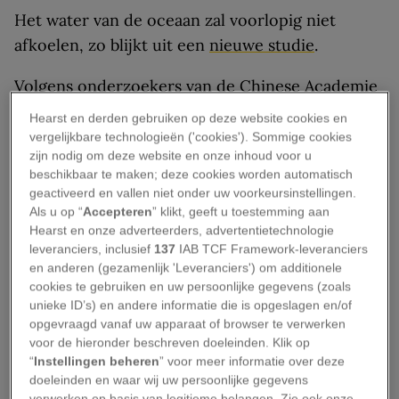
Het water van de oceaan zal voorlopig niet
afkoelen, zo blijkt uit een
nieuwe studie
.
Volgens onderzoekers van de Chinese Academie
van Wetenschappen was het 2017 zelfs het
Hearst en derden gebruiken op deze website cookies en
warmste jaar in de oceaan dat ooit is gemeten.
vergelijkbare technologieën ('cookies'). Sommige cookies
zijn nodig om deze website en onze inhoud voor u
beschikbaar te maken; deze cookies worden automatisch
Hun bevindingen duiden op een “langdurige
geactiveerd en vallen niet onder uw voorkeursinstellingen.
opwarming die door menselijke activiteiten
Als u op “
Accepteren
” klikt, geeft u toestemming aan
wordt veroorzaakt.” Voor het onderzoek werd de
Hearst en onze adverteerders, advertentietechnologie
leveranciers, inclusief
137
IAB TCF Framework-leveranciers
stijging van de watertemperaturen in de oceaan
en anderen (gezamenlijk 'Leveranciers') om additionele
als geheel gemeten, maar het waren de
cookies te gebruiken en uw persoonlijke gegevens (zoals
Atlantische en de Zuidelijke Oceaan die het
unieke ID’s) en andere informatie die is opgeslagen en/of
opgevraagd vanaf uw apparaat of browser te verwerken
meest opwarmden.
voor de hieronder beschreven doeleinden. Klik op
“
Instellingen beheren
” voor meer informatie over deze
De wetenschappers keken naar
doeleinden en waar wij uw persoonlijke gegevens
zeewatertemperaturen die door verschillende
verwerken op basis van legitieme belangen. Zie ook onze