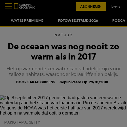
ABONNEREN
Inloggen
WAT IS PREMIUM?
FOTOWEDSTRIJD 2026
PODCAS
NATUUR
De oceaan was nog nooit zo
warm als in 2017
Het opwarmende zeewater kan schadelijk zijn voor
talloze habitats, waaronder koraalriffen en pakijs.
DOOR SARAH GIBBENS
Gepubliceerd Op: 29/01/2018
MARIO TAMA, GETTY