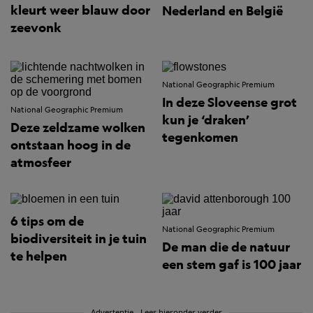
kleurt weer blauw door
Nederland en België
zeevonk
National Geographic Premium
In deze Sloveense grot
National Geographic Premium
kun je ‘draken’
Deze zeldzame wolken
tegenkomen
ontstaan hoog in de
atmosfeer
6 tips om de
National Geographic Premium
biodiversiteit in je tuin
De man die de natuur
te helpen
een stem gaf is 100 jaar
Advertentie - Lees hieronder verder