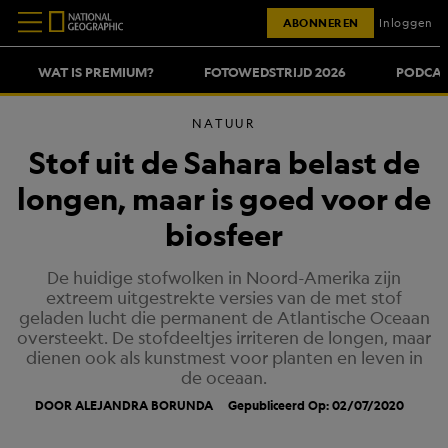
ABONNEREN
Inloggen
WAT IS PREMIUM?
FOTOWEDSTRIJD 2026
PODCAS
NATUUR
Stof uit de Sahara belast de
longen, maar is goed voor de
biosfeer
De huidige stofwolken in Noord-Amerika zijn
extreem uitgestrekte versies van de met stof
geladen lucht die permanent de Atlantische Oceaan
oversteekt. De stofdeeltjes irriteren de longen, maar
dienen ook als kunstmest voor planten en leven in
de oceaan.
DOOR ALEJANDRA BORUNDA
Gepubliceerd Op: 02/07/2020