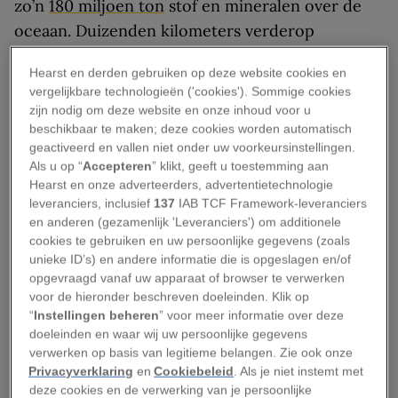
zo’n
180 miljoen ton
stof en mineralen over de
oceaan. Duizenden kilometers verderop
beïnvloedt dit superfijne stof de ecologie op de
Hearst en derden gebruiken op deze website cookies en
plekken waar het neerdwarrelt, en ook het
vergelijkbare technologieën ('cookies'). Sommige cookies
klimaat als geheel.
zijn nodig om deze website en onze inhoud voor u
beschikbaar te maken; deze cookies worden automatisch
Maar de wolk van dit jaar is opmerkelijk omdat
geactiveerd en vallen niet onder uw voorkeursinstellingen.
Als u op “
Accepteren
” klikt, geeft u toestemming aan
hij de grootste en dichtste lijkt te zijn die sinds
Hearst en onze adverteerders, advertentietechnologie
het begin van de satellietwaarnemingen is
leveranciers, inclusief
137
IAB TCF Framework-leveranciers
gemeten. De reuzenwolk transporteert enorme
en anderen (gezamenlijk 'Leveranciers') om additionele
cookies te gebruiken en uw persoonlijke gegevens (zoals
hoeveelheden fijnstof naar Noord-Amerika, waar
unieke ID’s) en andere informatie die is opgeslagen en/of
het de longen belast van diegenen die lijden aan
opgevraagd vanaf uw apparaat of browser te verwerken
chronische luchtwegaandoeningen, een
voor de hieronder beschreven doeleinden. Klik op
“
Instellingen beheren
” voor meer informatie over deze
ziektebeeld dat verantwoordelijk is voor de
doeleinden en waar wij uw persoonlijke gegevens
invaliditeit en dood van talloze mensen.
verwerken op basis van legitieme belangen. Zie ook onze
Privacyverklaring
en
Cookiebeleid
. Als je niet instemt met
Wat maakt deze wolk
deze cookies en de verwerking van je persoonlijke