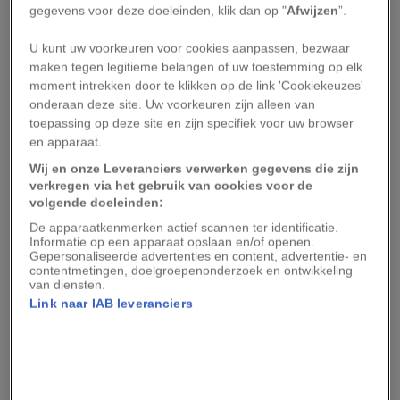
gegevens voor deze doeleinden, klik dan op "
Afwijzen
”.
anders?
U kunt uw voorkeuren voor cookies aanpassen, bezwaar
maken tegen legitieme belangen of uw toestemming op elk
De uitgestrekte woestijngebieden van Noord-
moment intrekken door te klikken op de link 'Cookiekeuzes'
Afrika vormen de grootste en meest consistente
onderaan deze site. Uw voorkeuren zijn alleen van
bronnen voor stofwolken op aarde. Het stof is
toepassing op deze site en zijn specifiek voor uw browser
en apparaat.
doorgaans niet afkomstig van de bekende
Wij en onze Leveranciers verwerken gegevens die zijn
zandduinen in dit gebied, want alleen de hardste
verkregen via het gebruik van cookies voor de
wind kan zulke zware korreltjes de lucht in tillen.
volgende doeleinden:
Maar in valleien en op vlakten die op enig
De apparaatkenmerken actief scannen ter identificatie.
Informatie op een apparaat opslaan en/of openen.
moment in het verleden onder water hebben
Gepersonaliseerde advertenties en content, advertentie- en
gestaan, verzamelt zich vaak het zeer fijne stof.
contentmetingen, doelgroepenonderzoek en ontwikkeling
van diensten.
Over een jaar gemeten kan de stevige wind die
Link naar IAB leveranciers
over het oppervlak van deze plekken waait,
tonnen aan stof de lucht in blazen.
Onder de juiste omstandigheden, doorgaans