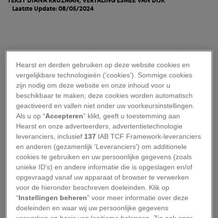
TEKST DIANA KRUZMAN, VERTALING
ESMEE VAN DIJK
Laatste Update: 08/05/2024
Z
estig jaar geleden werd Karauzyak, een
Hearst en derden gebruiken op deze website cookies en
stoffig dorpje in het westen van
vergelijkbare technologieën ('cookies'). Sommige cookies
Oezbekistan, nog omringd door water.
zijn nodig om deze website en onze inhoud voor u
Het lag aan de oever van een kolkende rivier op
beschikbaar te maken; deze cookies worden automatisch
geactiveerd en vallen niet onder uw voorkeursinstellingen.
slechts vijftig kilometer van het Aralmeer,
Als u op “
Accepteren
” klikt, geeft u toestemming aan
destijds het op drie na grootste meer ter wereld.
Hearst en onze adverteerders, advertentietechnologie
Maar van het meer is tegenwoordig nog weinig
leveranciers, inclusief
137
IAB TCF Framework-leveranciers
en anderen (gezamenlijk 'Leveranciers') om additionele
over.
cookies te gebruiken en uw persoonlijke gegevens (zoals
O
unieke ID’s) en andere informatie die is opgeslagen en/of
p de inmiddels dorre, zoute bodem
opgevraagd vanaf uw apparaat of browser te verwerken
rond Karauzyak kunnen nog
voor de hieronder beschreven doeleinden. Klik op
nauwelijks gewassen worden
“
Instellingen beheren
” voor meer informatie over deze
doeleinden en waar wij uw persoonlijke gegevens
verbouwd: alleen zoutplanten weten zich hier
verwerken op basis van legitieme belangen. Zie ook onze