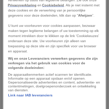
staande te houden. Hoe kan het dat het water
Privacyverklaring
en
Cookiebeleid
. Als je niet instemt met
hier zo snel verdween ­– en hoe kunnen
deze cookies en de verwerking van je persoonlijke
gegevens voor deze doeleinden, klik dan op "
Afwijzen
”.
omwonenden zich weren tegen de droogte?
U kunt uw voorkeuren voor cookies aanpassen, bezwaar
Hoe het Aralmeer
maken tegen legitieme belangen of uw toestemming op elk
moment intrekken door te klikken op de link 'Cookiekeuzes'
opdroogde
onderaan deze site. Uw voorkeuren zijn alleen van
toepassing op deze site en zijn specifiek voor uw browser
Het Aralmeer ontstond zo’n tien- tot
en apparaat.
twintigduizend jaar geleden, nadat de loop van
Wij en onze Leveranciers verwerken gegevens die zijn
verkregen via het gebruik van cookies voor de
de Amoe Darja van richting veranderde: de rivier
volgende doeleinden:
mondde voortaan niet meer uit in de Kaspische
De apparaatkenmerken actief scannen ter identificatie.
Zee, maar in de laaglanden van Kazachstan en
Informatie op een apparaat opslaan en/of openen.
Gepersonaliseerde advertenties en content, advertentie- en
Oezbekistan. Het meer dat zich daar vormde,
contentmetingen, doelgroepenonderzoek en ontwikkeling
van diensten.
besloeg op zijn hoogtepunt ongeveer 68.000
Link naar IAB leveranciers
vierkante kilometer – dat is bijna zo groot als
Nederland en België samen.