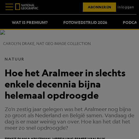
ABONNEREN
Inloggen
WAT IS PREMIUM?
FOTOWEDSTRIJD 2026
PODCAS
CAROLYN DRAKE, NAT GEO IMAGE COLLECTION
NATUUR
Hoe het Aralmeer in slechts
enkele decennia bijna
helemaal opdroogde
Zo’n zestig jaar gelegen was het Aralmeer nog bijna
zo groot als Nederland en België samen. Vandaag de
dag is er maar weinig van over. Hoe kan het dat het
meer zo snel opdroogde?