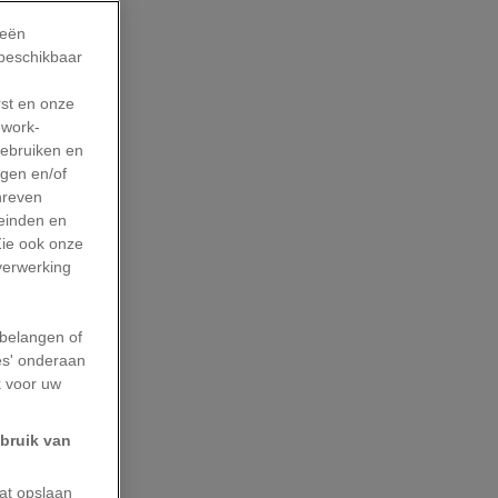
ieën
 beschikbaar
rst en onze
work-
gebruiken en
agen en/of
hreven
leinden en
Zie ook onze
 verwerking
belangen of
es' onderaan
k voor uw
ebruik van
aat opslaan