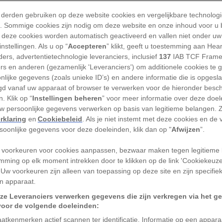
 derden gebruiken op deze website cookies en vergelijkbare technolog
'). Sommige cookies zijn nodig om deze website en onze inhoud voor u
MAGES
 deze cookies worden automatisch geactiveerd en vallen niet onder uw
nstellingen. Als u op “
Accepteren
” klikt, geeft u toestemming aan Hea
g met veldonderzoek op een ranch in
ers, advertentietechnologie leveranciers, inclusief
137
IAB TCF Frame
 toen hij onder een wirwar van
ers en anderen (gezamenlijk 'Leveranciers') om additionele cookies te 
ag die uit een afbrokkelend stuk helling
nlijke gegevens (zoals unieke ID’s) en andere informatie die is opgesl
d vanaf uw apparaat of browser te verwerken voor de hieronder besc
ein besefte meteen dat hij de hoorns van
. Klik op “
Instellingen beheren
” voor meer informatie over deze doe
 en ondanks het feit dat ze sterk waren
uw persoonlijke gegevens verwerken op basis van legitieme belangen. 
m de beenderen van een groot exemplaar
rklaring
en
Cookiebeleid
. Als je niet instemt met deze cookies en de
rsoonlijke gegevens voor deze doeleinden, klik dan op "
Afwijzen
”.
 voorkeuren voor cookies aanpassen, bezwaar maken tegen legitieme 
a
PaleoAdventures
in South Dakota, dat
mming op elk moment intrekken door te klikken op de link 'Cookiekeuz
mmerciële markt. Hij gaf de gevonden
 Uw voorkeuren zijn alleen van toepassing op deze site en zijn specifie
n apparaat.
ohn’ – naar de eigenaar van de ranch waar
ze Leveranciers verwerken gegevens die zijn verkregen via het g
s jaar lang hield hij het skelet in zijn
voor de volgende doeleinden:
oor een Amerikaans museum zou worden
atkenmerken actief scannen ter identificatie. Informatie op een appar