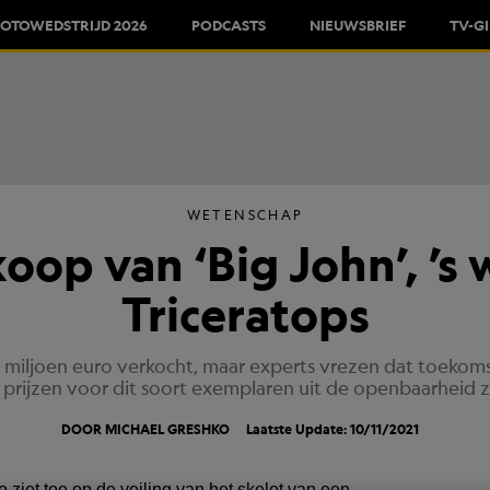
FOTOWEDSTRIJD 2026
PODCASTS
NIEUWSBRIEF
TV-G
WETENSCHAP
op van ‘Big John’, ’s 
Triceratops
7 miljoen euro verkocht, maar experts vrezen dat toekom
rijzen voor dit soort exemplaren uit de openbaarheid z
DOOR MICHAEL GRESHKO
Laatste Update: 10/11/2021