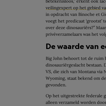
betekenisloos,” erkent ook Iac
veilingexpert op het gebied v
in opdracht van Binoche et Gi
voegt het predicaat ‘grootst’
over deze dinosauriërs?” Maar
privéverzamelaars was het vo
De waarde van ee
Big John behoort tot de ruim h
dinosauriërgeslacht bestaan. 
VS, die zich van Montana via 
Wyoming, staat bekend om de 
gevonden.
Op het uitgestrekte federale 
alleen verzameld worden door