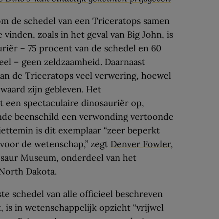
 om de schedel van een Triceratops samen
 vinden, zoals in het geval van Big John, is
uriër – 75 procent van de schedel en 60
heel – geen zeldzaamheid. Daarnaast
n de Triceratops veel verwering, hoewel
waard zijn gebleven. Het
t een spectaculaire dinosauriër op,
nde beenschild een verwonding vertoonde
iettemin is dit exemplaar “zeer beperkt
d voor de wetenschap,” zegt
Denver Fowler
,
osaur Museum, onderdeel van het
North Dakota.
ste schedel van alle officieel beschreven
 is in wetenschappelijk opzicht “vrijwel