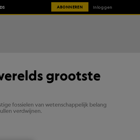
IDS
Inloggen
ABONNEREN
werelds grootste
stige fossielen van wetenschappelijk belang
ullen verdwijnen.