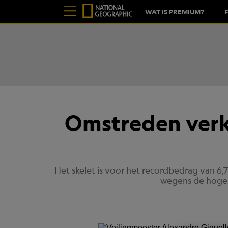
WAT IS PREMIUM?
Omstreden verko
Het skelet is voor het recordbedrag van 6,
wegens de hoge p