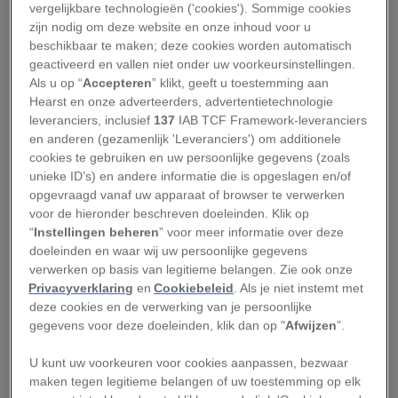
aftrek bij de Wehrmacht.
vergelijkbare technologieën ('cookies'). Sommige cookies
zijn nodig om deze website en onze inhoud voor u
Introductie bij de
beschikbaar te maken; deze cookies worden automatisch
geactiveerd en vallen niet onder uw voorkeursinstellingen.
Wehrmacht
Als u op “
Accepteren
” klikt, geeft u toestemming aan
Hearst en onze adverteerders, advertentietechnologie
leveranciers, inclusief
137
IAB TCF Framework-leveranciers
Pervitin was zonder voorschrift verkrijgbaar bij
en anderen (gezamenlijk 'Leveranciers') om additionele
de apotheek. Het stimulerende middel vindt ook
cookies te gebruiken en uw persoonlijke gegevens (zoals
zijn weg naar soldaten van de Wehrmacht.
unieke ID’s) en andere informatie die is opgeslagen en/of
opgevraagd vanaf uw apparaat of browser te verwerken
Tijdens de bezetting van Tsjecho-Slowakije
voor de hieronder beschreven doeleinden. Klik op
(1938) en
de inval in Polen
(1939) slikken veel
“
Instellingen beheren
” voor meer informatie over deze
soldaten het op eigen initiatief.
doeleinden en waar wij uw persoonlijke gegevens
verwerken op basis van legitieme belangen. Zie ook onze
Privacyverklaring
en
Cookiebeleid
. Als je niet instemt met
Vanaf het voorjaar van 1940 behoort Pervitin
deze cookies en de verwerking van je persoonlijke
officieel tot het medicijnkastje van de
gegevens voor deze doeleinden, klik dan op "
Afwijzen
”.
Wehrmacht. De Nazi’s keuren het gebruik van
U kunt uw voorkeuren voor cookies aanpassen, bezwaar
sigaretten en verdovende middelen af, maar
maken tegen legitieme belangen of uw toestemming op elk
staan open voor een middel dat soldaten sterker,