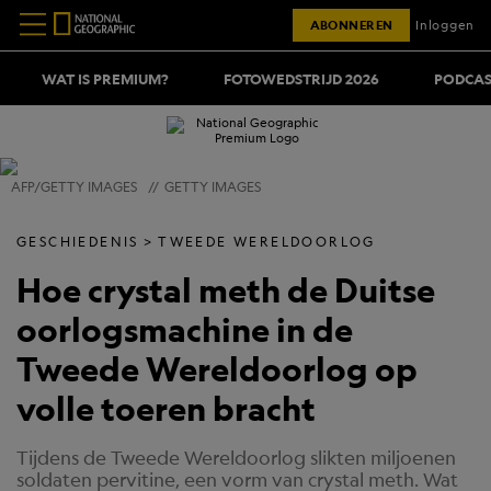
ABONNEREN
Inloggen
WAT IS PREMIUM?
FOTOWEDSTRIJD 2026
PODCAS
AFP/GETTY IMAGES
//
GETTY IMAGES
GESCHIEDENIS
TWEEDE WERELDOORLOG
Hoe crystal meth de Duitse
oorlogsmachine in de
Tweede Wereldoorlog op
volle toeren bracht
Tijdens de Tweede Wereldoorlog slikten miljoenen
soldaten pervitine, een vorm van crystal meth. Wat