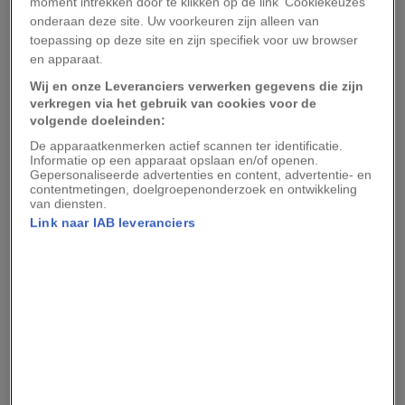
moment intrekken door te klikken op de link 'Cookiekeuzes'
zelfverzekerder en doortastender maakt. De
onderaan deze site. Uw voorkeuren zijn alleen van
toepassing op deze site en zijn specifiek voor uw browser
medische dienst wordt geïnstrueerd dat Pervitin
en apparaat.
alleen mag worden voorgeschreven door
Wij en onze Leveranciers verwerken gegevens die zijn
medische officieren, maar die richtlijn wordt
verkregen via het gebruik van cookies voor de
niet altijd nageleefd.
volgende doeleinden:
De apparaatkenmerken actief scannen ter identificatie.
Vechten onder invloed
Informatie op een apparaat opslaan en/of openen.
Gepersonaliseerde advertenties en content, advertentie- en
contentmetingen, doelgroepenonderzoek en ontwikkeling
van diensten.
Zodoende worden 35 miljoen pillen verstrekt
Link naar IAB leveranciers
aan de pantserdivisies die op het punt staan om
Frankrijk en de Benelux binnen te vallen. Onder
invloed van de pervitine voelen de troepen haast
geen vermoeidheid en stomen ze dag en nacht
door. Dat gebeurt in Noord-Frankrijk en België
in zó een hoog tempo dat zelfs het Duitse
opperbevel de eigen pantserdivisies uit het oog