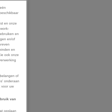
ieën
 beschikbaar
rst en onze
work-
gebruiken en
agen en/of
hreven
leinden en
Zie ook onze
 verwerking
belangen of
es' onderaan
k voor uw
ebruik van
aat opslaan