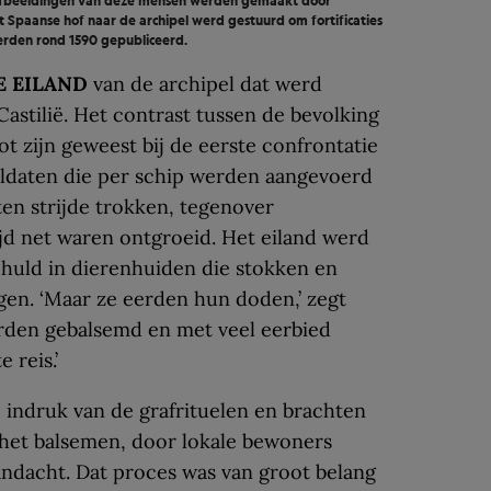
 afbeeldingen van deze mensen werden gemaakt door
 Spaanse hof naar de archipel werd gestuurd om fortificaties
erden rond 1590 gepubliceerd.
E EILAND
van de archipel dat werd
astilië. Het contrast tussen de bevolking
t zijn geweest bij de eerste confrontatie
soldaten die per schip werden aangevoerd
en strijde trokken, tegenover
jd net waren ontgroeid. Het eiland werd
huld in dierenhuiden die stok­ken en
gen. ‘Maar ze eerden hun doden,’ zegt
erden gebalsemd en met veel eerbied
 reis.’
indruk van de grafrituelen en brachten
 het balsemen, door lokale bewo­ners
ndacht. Dat proces was van groot belang