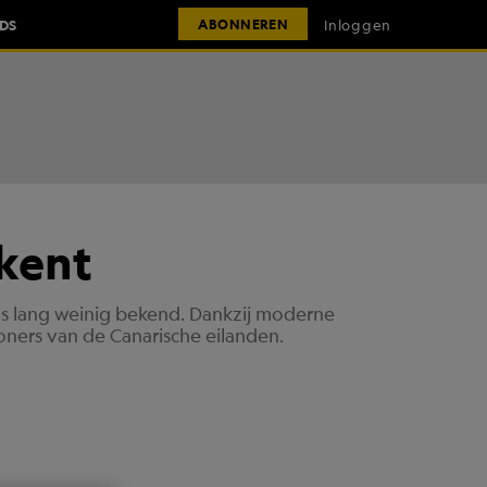
IDS
Inloggen
ABONNEREN
kent
as lang weinig bekend. Dankzij moderne
ers van de Canarische eilanden.