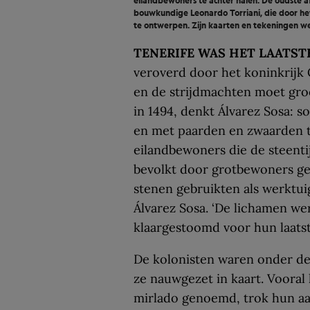
eilandbewoners te achter halen. De oudste
bouwkundige Leonardo Torriani, die door het
te ontwerpen. Zijn kaarten en tekeningen w
TENERIFE WAS HET LAATST
veroverd door het koninkrijk C
en de strijdmachten moet groo
in 1494, denkt Álvarez Sosa: 
en met paarden en zwaarden t
eilandbewoners die de steenti
bevolkt door grotbewoners ge
stenen gebruikten als werktui
Álvarez Sosa. ‘De lichamen w
klaargestoomd voor hun laatste
De kolonisten waren onder de 
ze nauwgezet in kaart. Vooral
mirlado genoemd, trok hun aa