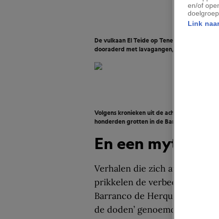
en/of ope
doelgroep
Link naar
De vulkaan El Teide op Tenerife is de hoogst
dooraderd met lavagangen, die zich goed le
Volgens kronieken uit de achttiende eeuw i
honderden grotten in de Barranco de Herque
En een mythe w
Verhalen die zich afspelen op 
prikkelen de verbeel­ding. Nu,
Barranco de Herques, vanwege
de doden’ genoemd. Volgens l