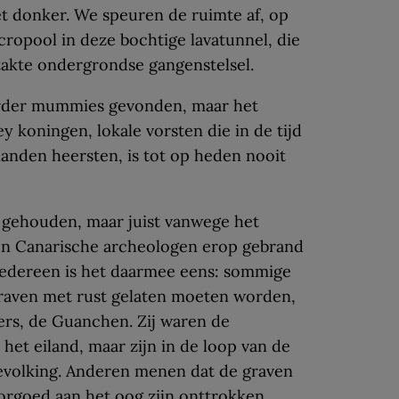
 donker. We speuren de ruimte af, op
ropool in deze boch­tige lavatunnel, die
rtakte ondergrondse gangenstelsel.
erder mummies gevonden, maar het
 koningen, lokale vorsten die in de tijd
landen heersten, is tot op heden nooit
 gehouden, maar juist vanwege het
ijn Canarische archeologen erop gebrand
iedereen is het daar­mee eens: sommige
raven met rust gelaten moeten worden,
ers, de Guanchen. Zij waren de
het eiland, maar zijn in de loop van de
bevolking. Anderen menen dat de graven
orgoed aan het oog zijn onttrokken.