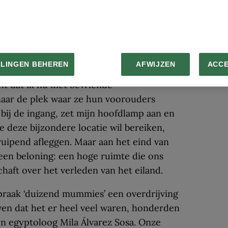
 in deze kloof moeten bevinden.
er niet; de locatie van de grot is alleen
 select groepje lokale eilan­ders.
ad begeven, hebben al helemaal geen weet
LLINGEN BEHEREN
AFWIJZEN
ACC
ht dat ik nu met bevriende
aar de plek waar ze hun voorouders
 bij de ingang, zet mijn hoofdlamp aan en
e deze bij­zondere locatie wil bereiken,
uipend afleggen. Maar aan het eind van
en beloning: een hoge ruimte die ons
haft over het verleden van het eiland.
spraak ‘duizend mummies’ een overdrijving
en dat het er heel veel waren, honder­den
 en egyptoloog Mila Álvarez Sosa. Onze