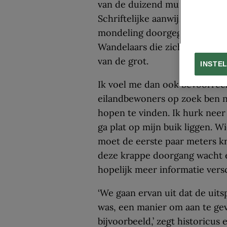
van de duizend mummies’ zich
Schriftelijke aanwijzingen zijn 
mondeling doorgegeven aan een
Wandelaars die zich op het p
van de grot.
INSTE
Ik voel me dan ook bevoorrec
eilandbewoners op zoek ben n
hopen te vinden. Ik hurk neer
ga plat op mijn buik liggen. Wi
moet de eerste paar meters kr
deze krappe doorgang wacht e
hopelijk meer informatie versc
‘We gaan ervan uit dat de uit
was, een manier om aan te gev
bijvoorbeeld,’ zegt historicus