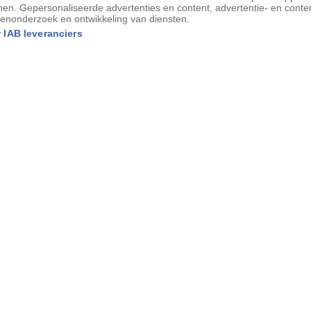
nen. Gepersonaliseerde advertenties en content, advertentie- en conte
enonderzoek en ontwikkeling van diensten.
 IAB leveranciers
e berg van Spanje. De vulkanische bodem van de archipel is
enden als grafruimten.
s de mythische ‘grot van de duizend mummies’ een van
s.
as geboren
het snijvlak van werkelijkheid en waanzin
 tweeënhalve eeuw later, staan we in de
 de mummie­grotten ook wel ‘ravijn van
okale archeologen zou de mythische ‘grot