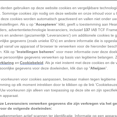
 voert een pad omlaag naar zee. Na
 derden gebruiken op deze website cookies en vergelijkbare technolog
'). Sommige cookies zijn nodig om deze website en onze inhoud voor u
g afdalen, stop ik met lopen. Daar sta ik
 deze cookies worden automatisch geactiveerd en vallen niet onder uw
t die nauwelijks opvalt. Ik kijk omhoog
nstellingen. Als u op “
Accepteren
” klikt, geeft u toestemming aan Hea
rin nog eens honderden grot­ten liggen
ers, advertentietechnologie leveranciers, inclusief
137
IAB TCF Frame
ers en anderen (gezamenlijk 'Leveranciers') om additionele cookies te 
 van eeuwen ontstaan in de lagen lava die
nlijke gegevens (zoals unieke ID’s) en andere informatie die is opgesl
zet. Wellicht dat een van die grotten de
d vanaf uw apparaat of browser te verwerken voor de hieronder besc
k zijn, een deel van de geschiedenis dat
. Klik op “
Instellingen beheren
” voor meer informatie over deze doe
uw persoonlijke gegevens verwerken op basis van legitieme belangen. 
e kloof in het zuiden van Tenerife, het
rklaring
en
Cookiebeleid
. Als je niet instemt met deze cookies en de
sche Eilanden, ont­dekte de Spaanse regent
rsoonlijke gegevens voor deze doeleinden, klik dan op "
Afwijzen
”.
mán in 1764 een bijzondere grot. Een lokale
 voorkeuren voor cookies aanpassen, bezwaar maken tegen legitieme 
e vondst acht jaar later in een boek over
mming op elk moment intrekken door te klikken op de link 'Cookiekeuz
ngroep: ‘Er is hier een uniek pan­theon
 Uw voorkeuren zijn alleen van toepassing op deze site en zijn specifie
a y Clavijo. ‘Het ligt vol met mummies,
n apparaat.
ze Leveranciers verwerken gegevens die zijn verkregen via het g
voor de volgende doeleinden:
atkenmerken actief scannen ter identificatie. Informatie op een appar