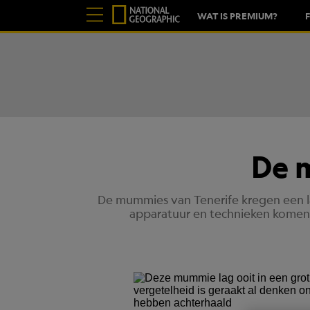
WAT IS PREMIUM?
De 
De mummies van Tenerife kregen een la
apparatuur en technieken komen