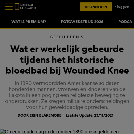
ABONNEREN
Inloggen
WAT IS PREMIUM?
FOTOWEDSTRIJD 2026
PODCAS
GESCHIEDENIS
Wat er werkelijk gebeurde
tijdens het historische
bloedbad bij Wounded Knee
In 1890 vermoordden Amerikaanse soldaten
honderden mannen, vrouwen en kinderen van de
Lakota in een poging een religieuze beweging te
onderdrukken. Ze kregen militaire onderscheidingen
voor hun gewelddadige optreden.
DOOR ERIN BLAKEMORE
Laatste Update: 23/11/2021