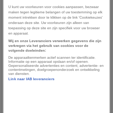
De massamoord bij Wounded Knee was een
U kunt uw voorkeuren voor cookies aanpassen, bezwaar
maken tegen legitieme belangen of uw toestemming op elk
reactie op een religieuze beweging die voor
moment intrekken door te klikken op de link 'Cookiekeuzes'
korte tijd hoop bood aan de inheemse bevolking
onderaan deze site. Uw voorkeuren zijn alleen van
van de Great Plains. De komst van witte
toepassing op deze site en zijn specifiek voor uw browser
en apparaat.
kolonisten had grote gevolgen voor hen gehad.
Wij en onze Leveranciers verwerken gegevens die zijn
De
Ghost Dance
beweging
raakte rond het jaar
verkregen via het gebruik van cookies voor de
1870 in zwang onder de inheemse bevolking van
volgende doeleinden:
het westen van Amerika. De beweging was
De apparaatkenmerken actief scannen ter identificatie.
Informatie op een apparaat opslaan en/of openen.
gebaseerd op een reeks vertellingen van Paiute-
Gepersonaliseerde advertenties en content, advertentie- en
contentmetingen, doelgroepenonderzoek en ontwikkeling
medicijnmannen en voorspelde dat een
van diensten.
aanstaande opstand zou leiden tot de ondergang
Link naar IAB leveranciers
van de totale witte bevolking en de
wederopstanding van de inheemse Amerikanen.
De beweging werd al snel omarmd door de
Lakota-bevolking in North en South Dakota.