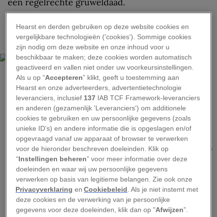
een regelrechte gruweldaad.
(
Exclusief voor abonnees:
In de schaduw van
Hearst en derden gebruiken op deze website cookies en
Wounded Knee
.)
vergelijkbare technologieën ('cookies'). Sommige cookies
zijn nodig om deze website en onze inhoud voor u
beschikbaar te maken; deze cookies worden automatisch
geactiveerd en vallen niet onder uw voorkeursinstellingen.
Als u op “
Accepteren
” klikt, geeft u toestemming aan
Hearst en onze adverteerders, advertentietechnologie
leveranciers, inclusief
137
IAB TCF Framework-leveranciers
en anderen (gezamenlijk 'Leveranciers') om additionele
cookies te gebruiken en uw persoonlijke gegevens (zoals
NATIONAL GEOGRAPHIC
unieke ID’s) en andere informatie die is opgeslagen en/of
opgevraagd vanaf uw apparaat of browser te verwerken
Na het bloedbad bij Wounded Knee werden mensen ingehuurd om de
stoffelijke overschotten op te halen. Door een sneeuwstorm konden zij pas
voor de hieronder beschreven doeleinden. Klik op
na drie dagen iets doen; de meeste lichamen waren al bevroren toen ze
“
Instellingen beheren
” voor meer informatie over deze
arriveerden.
doeleinden en waar wij uw persoonlijke gegevens
verwerken op basis van legitieme belangen. Zie ook onze
De oorsprong van de
Privacyverklaring
en
Cookiebeleid
. Als je niet instemt met
deze cookies en de verwerking van je persoonlijke
Ghost Dance
gegevens voor deze doeleinden, klik dan op "
Afwijzen
”.