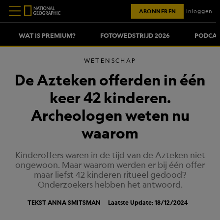
ABONNEREN
Inloggen
WAT IS PREMIUM?
FOTOWEDSTRIJD 2026
PODCAS
WETENSCHAP
De Azteken offerden in één
keer 42 kinderen.
Archeologen weten nu
waarom
Kinderoffers waren in de tijd van de Azteken niet
ongewoon. Maar waarom werden er bij één offer
maar liefst 42 kinderen ritueel gedood?
Onderzoekers hebben het antwoord.
TEKST
ANNA SMITSMAN
Laatste Update: 18/12/2024