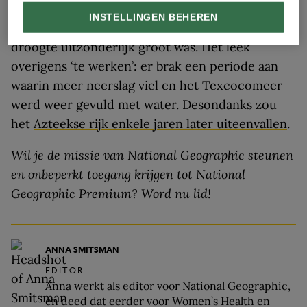
INSTELLINGEN BEHEREN
Daaruit valt op te maken dat de impact van de
droogte uitzonderlijk groot was. Het leek
overigens ‘te werken’: er brak een periode aan
waarin meer neerslag viel en het Texcocomeer
werd weer gevuld met water. Desondanks zou
het
Azteekse rijk enkele jaren later uiteenvallen
.
Wil je de missie van National Geographic steunen
en onbeperkt toegang krijgen tot National
Geographic Premium?
Word nu lid
!
ANNA SMITSMAN
EDITOR
Anna werkt als editor voor National Geographic,
en deed dat eerder voor Women’s Health en