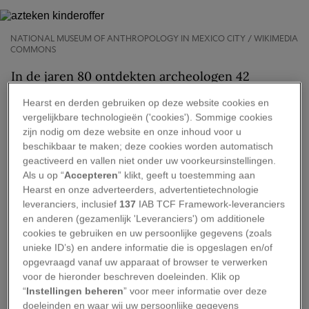
NATIONAL MUSEUM OF ANTHROPOLOGY IN MEXICO CITY / WIKIMEDIA
COMMONS
In de jaren 80 ontdekten archeologen 42
kinderlichamen in een massagraf bij de Templo
Hearst en derden gebruiken op deze website cookies en
Mayor (‘grote tempel’) in de Azteekse hoofdstad
vergelijkbare technologieën ('cookies'). Sommige cookies
Tenochtitlán, het huidige Mexico-Stad. Uit
zijn nodig om deze website en onze inhoud voor u
beschikbaar te maken; deze cookies worden automatisch
onderzoek bleek dat de kinderen waren geofferd
geactiveerd en vallen niet onder uw voorkeursinstellingen.
aan regengod Tlaloc, een ritueel dat de Azteken
Als u op “
Accepteren
” klikt, geeft u toestemming aan
vaker uitvoerden. Lange tijd was het onduidelijk
Hearst en onze adverteerders, advertentietechnologie
leveranciers, inclusief
137
IAB TCF Framework-leveranciers
waarom de kinderen werden geofferd, maar daar
en anderen (gezamenlijk 'Leveranciers') om additionele
hebben onderzoekers nu een antwoord op.
cookies te gebruiken en uw persoonlijke gegevens (zoals
unieke ID’s) en andere informatie die is opgeslagen en/of
Een massagraf vol
opgevraagd vanaf uw apparaat of browser te verwerken
voor de hieronder beschreven doeleinden. Klik op
kinderen
“
Instellingen beheren
” voor meer informatie over deze
doeleinden en waar wij uw persoonlijke gegevens