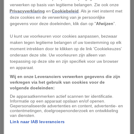
verwerken op basis van legitieme belangen. Zie ook onze
In het massagraf vonden archeologen 42
Privacyverklaring
en
Cookiebeleid
. Als je niet instemt met
kinderlichamen – allen tussen de 2 en 7 jaar oud
deze cookies en de verwerking van je persoonlijke
– samen met ceremoniële voorwerpen in een
gegevens voor deze doeleinden, klik dan op "
Afwijzen
”.
grote stenen kist. Ze droegen kettingen met
U kunt uw voorkeuren voor cookies aanpassen, bezwaar
edelstenen, hadden ze een groene kraal in de
maken tegen legitieme belangen of uw toestemming op elk
mond en blauwe pigmenten op hun lichaam
moment intrekken door te klikken op de link 'Cookiekeuzes'
onderaan deze site. Uw voorkeuren zijn alleen van
gesmeerd. Dat laatste gold als een symbool van
toepassing op deze site en zijn specifiek voor uw browser
Tlaloc.
en apparaat.
Wij en onze Leveranciers verwerken gegevens die zijn
Rondom de kist lagen symbolische voorwerpen
verkregen via het gebruik van cookies voor de
die in verband werden gebracht met de
volgende doeleinden:
regengod. Het ging om miniatuurpotten,
De apparaatkenmerken actief scannen ter identificatie.
Informatie op een apparaat opslaan en/of openen.
vogelbotten en messen van obsidiaan. Uit
Gepersonaliseerde advertenties en content, advertentie- en
contentmetingen, doelgroepenonderzoek en ontwikkeling
onderzoek bleek dat de skeletten sporen
van diensten.
vertoonden van een slechte gezondheid,
Link naar IAB leveranciers
waaronder ondervoeding. Het laat zien dat de