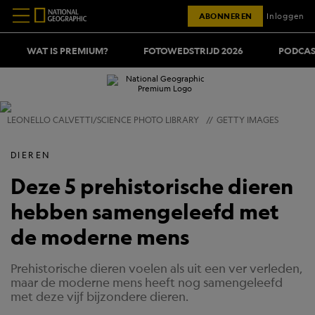
ABONNEREN
Inloggen
WAT IS PREMIUM?
FOTOWEDSTRIJD 2026
PODCAS
LEONELLO CALVETTI/SCIENCE PHOTO LIBRARY
//
GETTY IMAGES
DIEREN
Deze 5 prehistorische dieren
hebben samengeleefd met
de moderne mens
Prehistorische dieren voelen als uit een ver verleden,
maar de moderne mens heeft nog samengeleefd
met deze vijf bijzondere dieren.