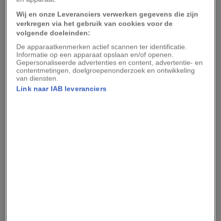
De Egyptenaren bouwden hun piramiden terwijl de mammoeten nog
Wij en onze Leveranciers verwerken gegevens die zijn
leefden.
verkregen via het gebruik van cookies voor de
2. Megaloceros
volgende doeleinden:
De apparaatkenmerken actief scannen ter identificatie.
Informatie op een apparaat opslaan en/of openen.
De hertensoort
Megaloceros giganteus
moet met
Gepersonaliseerde advertenties en content, advertentie- en
contentmetingen, doelgroepenonderzoek en ontwikkeling
een schofthoogte van twee meter hoog en een
van diensten.
Link naar IAB leveranciers
gewei van 3,5 meter breed een indrukwekkende
verschijning zijn geweest. De bijnaam van het
dier is
Irish Elk
, omdat de best bewaarde
fossielen in Ierland zijn gevonden. Ze ontstonden
zo’n 400.000 jaar geleden en begonnen 12.000
jaar geleden uit te sterven vanwege het kouder
wordende klimaat.
Leestip:
Waren mensen de reden dat de
reuzenluiaard uitstierf?