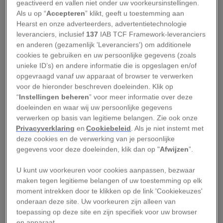
geactiveerd en vallen niet onder uw voorkeursinstellingen.
Als u op “
Accepteren
” klikt, geeft u toestemming aan
De wolharige mammoet begon zo’n 12.000 jaar
Hearst en onze adverteerders, advertentietechnologie
geleden op grote schaal te sterven, maar op het
leveranciers, inclusief
137
IAB TCF Framework-leveranciers
en anderen (gezamenlijk 'Leveranciers') om additionele
Russische eiland Wrangel heeft één populatie
cookies te gebruiken en uw persoonlijke gegevens (zoals
het uitzonderlijk lang uitgehouden. Het stijgende
unieke ID’s) en andere informatie die is opgeslagen en/of
zeeniveau isoleerde het eiland en de
opgevraagd vanaf uw apparaat of browser te verwerken
voor de hieronder beschreven doeleinden. Klik op
mammoeten die erop leefden, waardoor de
“
Instellingen beheren
” voor meer informatie over deze
groep het 6000 jaar langer volhield dan de rest.
doeleinden en waar wij uw persoonlijke gegevens
verwerken op basis van legitieme belangen. Zie ook onze
Pas 4000 jaar geleden
stierven de laatste
Privacyverklaring
en
Cookiebeleid
. Als je niet instemt met
deze cookies en de verwerking van je persoonlijke
mammoeten
op Wrangel uit. Dat betekent dat de
gegevens voor deze doeleinden, klik dan op "
Afwijzen
”.
Egyptenaren hun
piramiden van Giza
al af
hadden toen de populatie verdween. Deze
U kunt uw voorkeuren voor cookies aanpassen, bezwaar
maken tegen legitieme belangen of uw toestemming op elk
werden ongeveer 4500 jaar geleden gebouwd.
moment intrekken door te klikken op de link 'Cookiekeuzes'
onderaan deze site. Uw voorkeuren zijn alleen van
toepassing op deze site en zijn specifiek voor uw browser
LEONELLO CALVETTI/SCIENCE PHOTO LIBRARY
//
GETTY IMAGES
en apparaat.